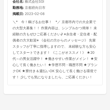
会社名:
株式会社SGI
勤務地:
京都府向日市
掲載日:
2023-02-08
＼* 今！稼げるお仕事！ *／ 京都市内での大企業で
の大型大募集！！ 作業内容は、シンプルかつ簡単！ 未
経験の方もぜひご応募ください♪ ※永住者・定住者・配
偶者の方大歓迎※ 《会社の方からのメッセージ》 先輩
スタッフが丁寧に指導しますので、 未経験な方も安心
してスタートできます！ 《ここがオススメ！》 ★20
代～の男女活躍中！ ★働きやすい作業がメイン！ ★安
心して長く働きたい！ ★学歴不問・職歴不問 ★ブラン
クOK ★寮付き＆週払いOK 安心して長く働ける環境で
す！ 少しでも気になりましたら、ご応募ください！