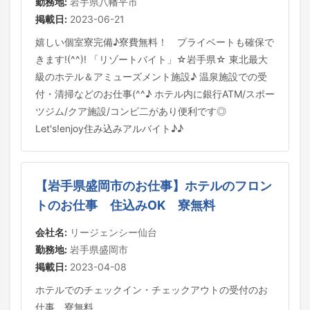
勤務地:
岩手県八幡平市
掲載日:
2023-06-21
嬉しい個室寮完備♪寮費無料！ プライベートも確保で
きます!(^^)! 「リゾートバイト」☆岩手県☆ 東北最大
級のホテル＆アミューズメント施設♪ 温泉施設での受
付・清掃などのお仕事(^^♪ ホテル内に銀行ATM/スポー
ツジム/クア施設/コンビ二があり便利です◎
Let's!enjoy住み込みアルバイト♪♪
【岩手県盛岡市のお仕事】ホテルのフロン
トのお仕事 住込みOK 寮無料
会社名:
リージェンシー仙台
勤務地:
岩手県盛岡市
掲載日:
2023-04-08
ホテルでのチェックイン・チェックアウトの受付のお
仕事 寮無料