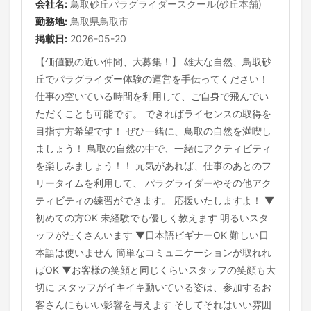
会社名:
鳥取砂丘パラグライダースクール(砂丘本舗)
勤務地:
鳥取県鳥取市
掲載日:
2026-05-20
【価値観の近い仲間、大募集！】 雄大な自然、鳥取砂
丘でパラグライダー体験の運営を手伝ってください！
仕事の空いている時間を利用して、ご自身で飛んでい
ただくことも可能です。 できればライセンスの取得を
目指す方希望です！ ぜひ一緒に、鳥取の自然を満喫し
ましょう！ 鳥取の自然の中で、一緒にアクティビティ
を楽しみましょう！！ 元気があれば、仕事のあとのフ
リータイムを利用して、 パラグライダーやその他アク
ティビティの練習ができます。 応援いたしますよ！ ▼
初めての方OK 未経験でも優しく教えます 明るいスタ
ッフがたくさんいます ▼日本語ビギナーOK 難しい日
本語は使いません 簡単なコミュニケーションが取れれ
ばOK ▼お客様の笑顔と同じくらいスタッフの笑顔も大
切に スタッフがイキイキ動いている姿は、参加するお
客さんにもいい影響を与えます そしてそれはいい雰囲