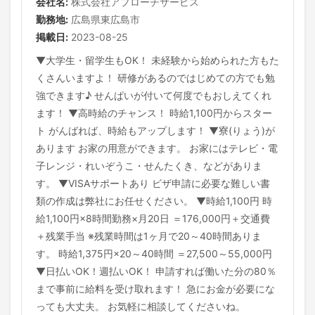
会社名:
株式会社アプローチサービス
勤務地:
広島県東広島市
掲載日:
2023-08-25
▼大学生・留学生もOK！ 未経験から始められた方もた
くさんいますよ！ 研修があるのではじめての方でも勉
強できます♪ せんぱいが付いて何度でもおしえてくれ
ます！ ▼高時給のチャンス！ 時給1,100円からスター
ト がんばれば、時給もアップします！ ▼寮(りょう)が
あります お家の用意ができます。 お家にはテレビ・電
子レンジ・れいぞうこ・せんたくき、などがありま
す。 ▼VISAサポートあり ビザ申請に必要な難しい書
類の作成は弊社にお任せください。 ▼時給1,100円 時
給1,100円×8時間勤務×月20日 ＝176,000円＋交通費
＋残業手当 ※残業時間は1ヶ月で20～40時間ありま
す。 時給1,375円×20～40時間 ＝27,500～55,000円
▼日払いOK！週払いOK！ 申請すれば働いた分の80％
まで事前に給料を受け取れます！ 急にお金が必要にな
っても大丈夫。 お気軽に相談してくださいね。