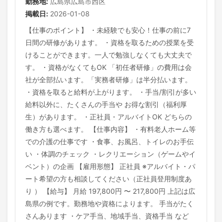
勤務地:
広島県広島市西区
掲載日:
2026-01-08
【仕事のポイント】 ・未経験でも安心！仕事の前に7
日間の研修があります。 ・資格を取るための授業を受
けることができます。一人で勉強しなくても大丈夫で
す。 ・資格がなくてもOK 「初任者研修」の費用は会
社が全部払います。「実務者研修」は半分払います。
・資格を取ると給料が上がります。 ・手当/割引が多い
給料以外に、たくさんの手当や お得な割引（福利厚
生）があります。 ・正社員・アルバイトOK どちらの
働き方も選べます。 【仕事内容】 ・有料老人ホーム等
での介護の仕事です ・食事、お風呂、トイレのお手伝
い ・体調のチェック ・レクリエーション（ゲームやイ
ベント）の企画 【雇用形態】 正社員 ※アルバイト・パ
ート希望の方も相談してください（正社員登用制度あ
り ） 【給与】 月給 197,800円 〜 217,800円 上記は広
島県の例です。勤務地や資格によります。 手当がたく
さんあります ・ケア手当、地域手当、資格手当 など