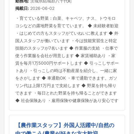
勤務地:
茨城県結城郡八千代町
掲載日:
2026-06-02
・育てている野菜：白菜、キャベツ、ナス、トウモロ
コシなどの露地野菜を育てています。 ◆ 未経験者歓迎
・はじめての方もスタッフがていねいに教えます ◆ 外
国人スタッフが働いています ・今は技能実習生と特定
技能のスタッフが7名います ◆ 作業服の支給 ・仕事で
使う作業服を会社が用意します ◆ 家賃補助あり ・家
賃を毎月1万5000円サポートします ◆ 引っこしサポー
トあり ・引っこしの時は不動産屋を紹介し、一緒に家
をさがします ◆ 車通勤OK ・車で通勤できます。ガソ
リン代は上限1万円まで支給します ◆ 野菜を持ち帰り
できます ・毎日とれた野菜を持ち帰ることができます
◆ 社会保険あり ・雇用保険や健康保険があり安心です
【農作業スタッフ】外国人活躍中/自然の
中で働こう/農業が好きな方大歓迎