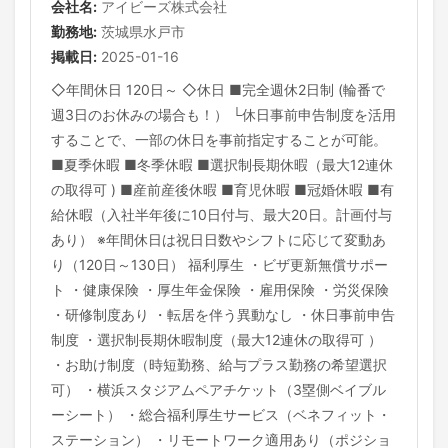
会社名:
アイビーズ株式会社
勤務地:
茨城県水戸市
掲載日:
2025-01-16
◇年間休日 120日～ ◇休日 ■完全週休2日制 (輪番で
週3日のお休みの場合も！） └休日事前申告制度を活用
することで、一部の休日を事前指定することが可能。
■夏季休暇 ■冬季休暇 ■選択制長期休暇（最大12連休
の取得可 ) ■産前産後休暇 ■育児休暇 ■冠婚休暇 ■有
給休暇（入社半年後に10日付与、最大20日。計画付与
あり） ※年間休日は祝日日数やシフトに応じて変動あ
り（120日～130日） 福利厚生 ・ビザ更新無償サポー
ト ・健康保険 ・厚生年金保険 ・雇用保険 ・労災保険
・研修制度あり ・転居を伴う異動なし ・休日事前申告
制度 ・選択制長期休暇制度（最大12連休の取得可 ）
・お助け制度（時短勤務、給与プラス勤務の希望選択
可） ・横浜スタジアムペアチケット（3塁側ベイブル
ーシート） ・総合福利厚生サービス（ベネフィット・
ステーション） ・リモートワーク適用あり（ポジショ