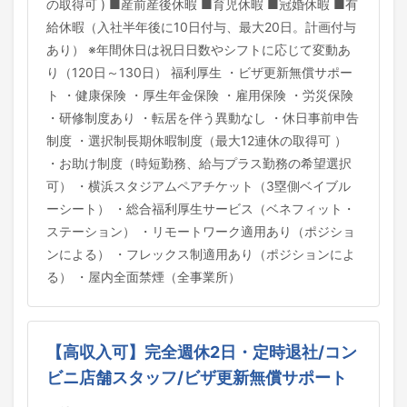
の取得可 ) ■産前産後休暇 ■育児休暇 ■冠婚休暇 ■有
給休暇（入社半年後に10日付与、最大20日。計画付与
あり） ※年間休日は祝日日数やシフトに応じて変動あ
り（120日～130日） 福利厚生 ・ビザ更新無償サポー
ト ・健康保険 ・厚生年金保険 ・雇用保険 ・労災保険
・研修制度あり ・転居を伴う異動なし ・休日事前申告
制度 ・選択制長期休暇制度（最大12連休の取得可 ）
・お助け制度（時短勤務、給与プラス勤務の希望選択
可） ・横浜スタジアムペアチケット（3塁側ベイブル
ーシート） ・総合福利厚生サービス（ベネフィット・
ステーション） ・リモートワーク適用あり（ポジショ
ンによる） ・フレックス制適用あり（ポジションによ
る） ・屋内全面禁煙（全事業所）
【高収入可】完全週休2日・定時退社/コン
ビニ店舗スタッフ/ビザ更新無償サポート