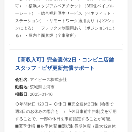
可） ・横浜スタジアムペアチケット（3塁側ベイブル
ーシート） ・総合福利厚生サービス（ベネフィット・
ステーション） ・リモートワーク適用あり（ポジショ
ンによる） ・フレックス制適用あり（ポジションによ
る） ・屋内全面禁煙（全事業所）
【高収入可】完全週休2日・コンビニ店舗
スタッフ・ビザ更新無償サポート
会社名:
アイビーズ株式会社
勤務地:
茨城県古河市
掲載日:
2025-01-16
◇年間休日 120日～ ◇休日 ■完全週休2日制 (輪番で
週3日のお休みの場合も！） └休日事前申告制度を活用
することで、一部の休日を事前指定することが可能。
■夏季休暇 ■冬季休暇 ■選択制長期休暇（最大12連休