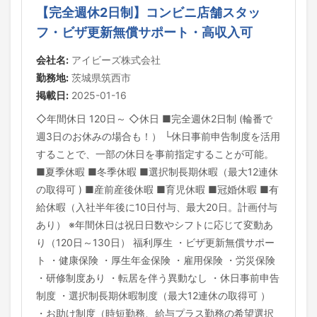
【完全週休2日制】コンビニ店舗スタッ
フ・ビザ更新無償サポート・高収入可
会社名:
アイビーズ株式会社
勤務地:
茨城県筑西市
掲載日:
2025-01-16
◇年間休日 120日～ ◇休日 ■完全週休2日制 (輪番で
週3日のお休みの場合も！） └休日事前申告制度を活用
することで、一部の休日を事前指定することが可能。
■夏季休暇 ■冬季休暇 ■選択制長期休暇（最大12連休
の取得可 ) ■産前産後休暇 ■育児休暇 ■冠婚休暇 ■有
給休暇（入社半年後に10日付与、最大20日。計画付与
あり） ※年間休日は祝日日数やシフトに応じて変動あ
り（120日～130日） 福利厚生 ・ビザ更新無償サポー
ト ・健康保険 ・厚生年金保険 ・雇用保険 ・労災保険
・研修制度あり ・転居を伴う異動なし ・休日事前申告
制度 ・選択制長期休暇制度（最大12連休の取得可 ）
・お助け制度（時短勤務、給与プラス勤務の希望選択