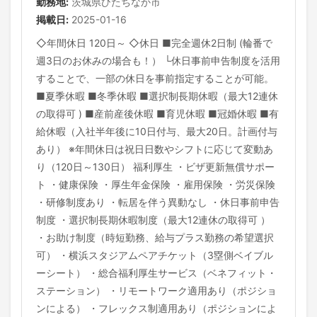
勤務地:
茨城県ひたちなか市
掲載日:
2025-01-16
◇年間休日 120日～ ◇休日 ■完全週休2日制 (輪番で
週3日のお休みの場合も！） └休日事前申告制度を活用
することで、一部の休日を事前指定することが可能。
■夏季休暇 ■冬季休暇 ■選択制長期休暇（最大12連休
の取得可 ) ■産前産後休暇 ■育児休暇 ■冠婚休暇 ■有
給休暇（入社半年後に10日付与、最大20日。計画付与
あり） ※年間休日は祝日日数やシフトに応じて変動あ
り（120日～130日） 福利厚生 ・ビザ更新無償サポー
ト ・健康保険 ・厚生年金保険 ・雇用保険 ・労災保険
・研修制度あり ・転居を伴う異動なし ・休日事前申告
制度 ・選択制長期休暇制度（最大12連休の取得可 ）
・お助け制度（時短勤務、給与プラス勤務の希望選択
可） ・横浜スタジアムペアチケット（3塁側ベイブル
ーシート） ・総合福利厚生サービス（ベネフィット・
ステーション） ・リモートワーク適用あり（ポジショ
ンによる） ・フレックス制適用あり（ポジションによ