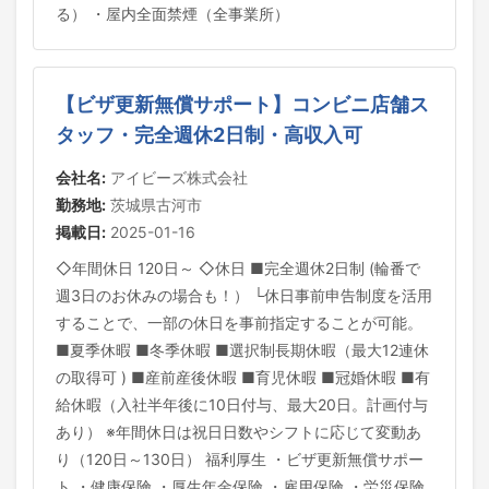
る） ・屋内全面禁煙（全事業所）
【ビザ更新無償サポート】コンビニ店舗ス
タッフ・完全週休2日制・高収入可
会社名:
アイビーズ株式会社
勤務地:
茨城県古河市
掲載日:
2025-01-16
◇年間休日 120日～ ◇休日 ■完全週休2日制 (輪番で
週3日のお休みの場合も！） └休日事前申告制度を活用
することで、一部の休日を事前指定することが可能。
■夏季休暇 ■冬季休暇 ■選択制長期休暇（最大12連休
の取得可 ) ■産前産後休暇 ■育児休暇 ■冠婚休暇 ■有
給休暇（入社半年後に10日付与、最大20日。計画付与
あり） ※年間休日は祝日日数やシフトに応じて変動あ
り（120日～130日） 福利厚生 ・ビザ更新無償サポー
ト ・健康保険 ・厚生年金保険 ・雇用保険 ・労災保険