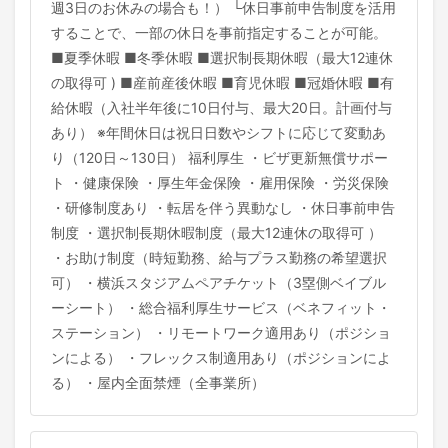
週3日のお休みの場合も！） └休日事前申告制度を活用
することで、一部の休日を事前指定することが可能。
■夏季休暇 ■冬季休暇 ■選択制長期休暇（最大12連休
の取得可 ) ■産前産後休暇 ■育児休暇 ■冠婚休暇 ■有
給休暇（入社半年後に10日付与、最大20日。計画付与
あり） ※年間休日は祝日日数やシフトに応じて変動あ
り（120日～130日） 福利厚生 ・ビザ更新無償サポー
ト ・健康保険 ・厚生年金保険 ・雇用保険 ・労災保険
・研修制度あり ・転居を伴う異動なし ・休日事前申告
制度 ・選択制長期休暇制度（最大12連休の取得可 ）
・お助け制度（時短勤務、給与プラス勤務の希望選択
可） ・横浜スタジアムペアチケット（3塁側ベイブル
ーシート） ・総合福利厚生サービス（ベネフィット・
ステーション） ・リモートワーク適用あり（ポジショ
ンによる） ・フレックス制適用あり（ポジションによ
る） ・屋内全面禁煙（全事業所）