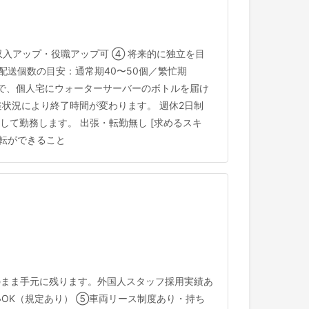
むと収入アップ・役職アップ可 ④ 将来的に独立を目
の配送個数の目安：通常期40〜50個／繁忙期
当エリアで、個人宅にウォーターサーバーのボトルを届け
 ※配達状況により終了時間が変わります。 週休2日制
して勤務します。 出張・転勤無し [求めるスキ
運転ができること
のまま手元に残ります。外国人スタッフ採用実績あ
払いOK（規定あり） ⑤車両リース制度あり・持ち