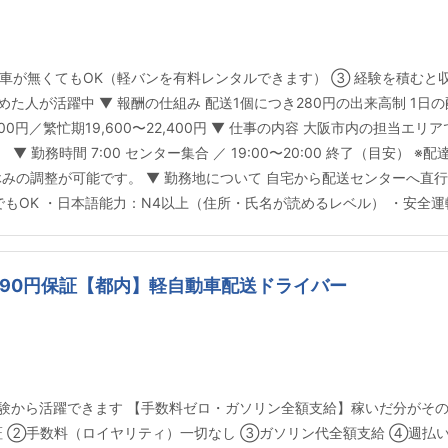
高制 ② 車が無くてもOK（軽バンを有料レンタルできます） ③ 経験を積
た人が活躍中 ▼ 報酬の仕組み 配送1個につき280円の出来高制 1日
4,000円／繁忙期19,600〜22,400円 ▼ 仕事の内容 大阪市内の担
 勤務時間 7:00 センター集合 ／ 19:00〜20:00 終了（目安）
みの調整が可能です。 ▼ 勤務地について 自宅から配送センターへ直行
ぐでもOK ・日本語能力：N4以上（住所・氏名が読めるレベル） ・安全
990円保証【都内】軽自動車配送ドライバー
経験から活躍できます 【手数料ゼロ・ガソリン全額支給】稼いだ分がそ
0円以上保証 ②手数料（ロイヤリティ）一切なし ③ガソリン代全額支給 ④週