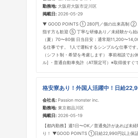
勤務地:
大阪府大阪市淀川区
掲載日:
2026-05-29
▼ GOOD POINTS ① 280円／個の出来
指す方も歓迎 ⑤ 丁寧な研修あり／未経験から始め
（夏）70〜80個 日当目安：通常期11,200〜1
る仕事です。 1人で運転するシンプルな仕事です。 ▼
（シフト制・希望を考慮します） 事前相談でお休
ル] ・普通自動車免許（AT限定可）※取得後す
格安寮あり！外国人活躍中！日給22,
会社名:
Passion monster inc.
勤務地:
東京都品川区
掲載日:
2026-05-19
【都内勤務】週1日〜OK／普通免許があれば未
り！ ▼GOOD POINTS ①日給22,99