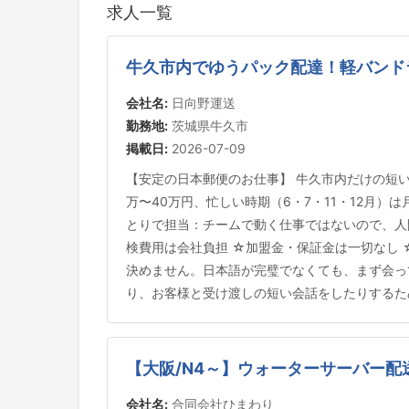
求人一覧
牛久市内でゆうパック配達！軽バンド
会社名:
日向野運送
勤務地:
茨城県牛久市
掲載日:
2026-07-09
【安定の日本郵便のお仕事】 牛久市内だけの短
万〜40万円、忙しい時期（6・7・11・12月）
とりで担当：チームで動く仕事ではないので、人
検費用は会社負担 ☆加盟金・保証金は一切なし ☆
決めません。日本語が完璧でなくても、まず会っ
り、お客様と受け渡しの短い会話をしたりするた
【大阪/N4～】ウォーターサーバー配
会社名:
合同会社ひまわり