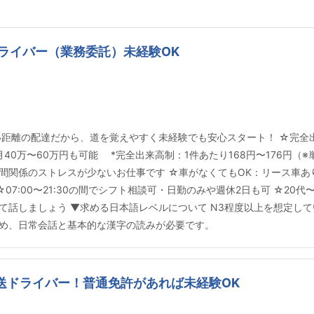
ライバー（業務委託）未経験OK
い距離の配達だから、道を覚えやすく未経験でも安心スタート！ ☆完全出
は月40万〜60万円も可能 *完全出来高制：1件あたり168円〜176円
間関係のストレスが少ないお仕事です ☆車がなくてもOK：リース車あ
07:00〜21:30の間でシフト相談可・日勤のみや週休2日も可 ☆20
て話しましょう ▼求める日本語レベルについて N3程度以上を想定して
め、日常会話と基本的な漢字の読みが必要です。
送ドライバー！普通免許があれば未経験OK