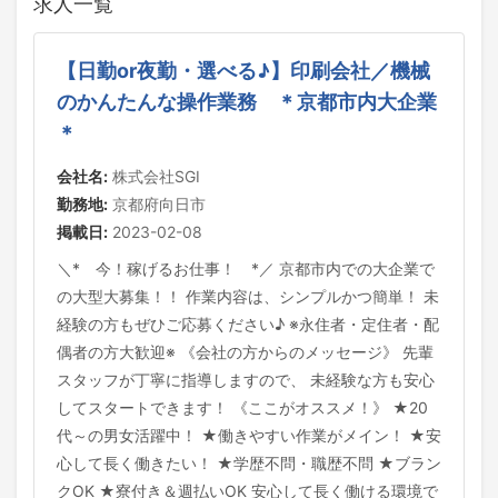
求人一覧
【日勤or夜勤・選べる♪】印刷会社／機械
のかんたんな操作業務 ＊京都市内大企業
＊
会社名:
株式会社SGI
勤務地:
京都府向日市
掲載日:
2023-02-08
＼* 今！稼げるお仕事！ *／ 京都市内での大企業で
の大型大募集！！ 作業内容は、シンプルかつ簡単！ 未
経験の方もぜひご応募ください♪ ※永住者・定住者・配
偶者の方大歓迎※ 《会社の方からのメッセージ》 先輩
スタッフが丁寧に指導しますので、 未経験な方も安心
してスタートできます！ 《ここがオススメ！》 ★20
代～の男女活躍中！ ★働きやすい作業がメイン！ ★安
心して長く働きたい！ ★学歴不問・職歴不問 ★ブラン
クOK ★寮付き＆週払いOK 安心して長く働ける環境で