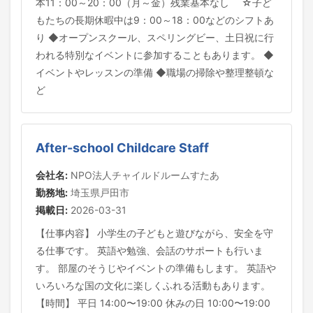
本11：00～20：00（月～金）残業基本なし ☆子ど
もたちの長期休暇中は9：00～18：00などのシフトあ
り ◆オープンスクール、スペリングビー、土日祝に行
われる特別なイベントに参加することもあります。 ◆
イベントやレッスンの準備 ◆職場の掃除や整理整頓な
ど
After-school Childcare Staff
会社名:
NPO法人チャイルドルームすたあ
勤務地:
埼玉県戸田市
掲載日:
2026-03-31
【仕事内容】 小学生の子どもと遊びながら、安全を守
る仕事です。 英語や勉強、会話のサポートも行いま
す。 部屋のそうじやイベントの準備もします。 英語や
いろいろな国の文化に楽しくふれる活動もあります。
【時間】 平日 14:00〜19:00 休みの日 10:00〜19:00