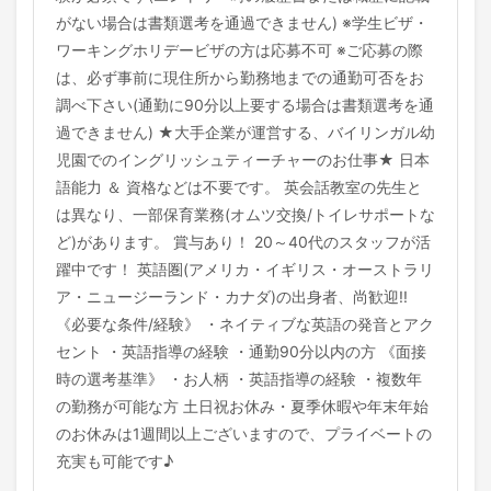
がない場合は書類選考を通過できません) ※学生ビザ・
ワーキングホリデービザの方は応募不可 ※ご応募の際
は、必ず事前に現住所から勤務地までの通勤可否をお
調べ下さい(通勤に90分以上要する場合は書類選考を通
過できません) ★大手企業が運営する、バイリンガル幼
児園でのイングリッシュティーチャーのお仕事★ 日本
語能力 ＆ 資格などは不要です。 英会話教室の先生と
は異なり、一部保育業務(オムツ交換/トイレサポートな
ど)があります。 賞与あり！ 20～40代のスタッフが活
躍中です！ 英語圏(アメリカ・イギリス・オーストラリ
ア・ニュージーランド・カナダ)の出身者、尚歓迎!!
《必要な条件/経験》 ・ネイティブな英語の発音とアク
セント ・英語指導の経験 ・通勤90分以内の方 《面接
時の選考基準》 ・お人柄 ・英語指導の経験 ・複数年
の勤務が可能な方 土日祝お休み・夏季休暇や年末年始
のお休みは1週間以上ございますので、プライベートの
充実も可能です♪