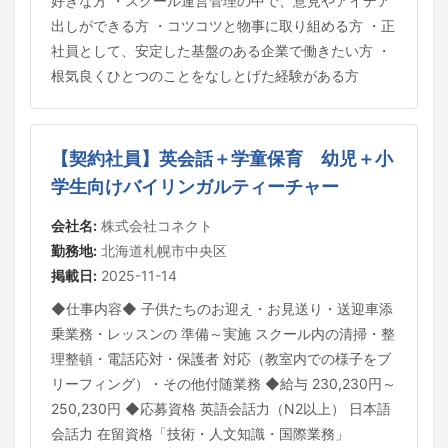
好きな方 ・スクール運営管理の中で、意見やアイデア
出しができる方 ・コツコツと物事に取り組める方 ・正
社員として、安定した基盤のある企業で働きたい方 ・
根気良くひとつのことをなしとげた経験がある方
【契約社員】英会話＋学童保育 幼児＋小
学生向けバイリンガルティーチャー
会社名:
株式会社コネクト
勤務地:
北海道札幌市中央区
掲載日:
2025-11-14
◆仕事内容◆ 子供たちのお迎え・お見送り・送迎車添
乗業務・レッスンの 準備～実施 スクール内の清掃・整
理整頓・電話応対・保護者 対応（教室内での様子をブ
リーフィング）・その他付随業務 ◆給与 230,230円～
250,230円 ◆応募資格 英語会話力（N2以上） 日本語
会話力 在留資格「技術・人文知識・国際業務」