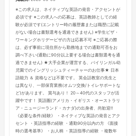
※この求人は、ネイティブな英語の発音・アクセントが
必須です ※この求人への応募は、英語教師としての経
験が必須です(エントリー時の履歴書または職歴に記載
がない場合は書類選考を通過できません) ※学生ビザ・
ワーキングホリデービザの方は応募不可 ※ご応募の際
は、必ず事前に現住所から勤務地までの通勤可否をお
調べ下さい(通勤に90分以上要する場合は書類選考を通
過できません) ★大手企業が運営する、バイリンガル幼
児園でのイングリッシュティーチャーのお仕事★ 日本
語能力 ＆ 資格などは不要です。 英会話教室の先生と
は異なり、一部保育業務(オムツ交換/トイレサポートな
ど)があります。 賞与あり！ 20～40代のスタッフが活
躍中です！ 英語圏(アメリカ・イギリス・オーストラリ
ア・ニュージーランド・カナダ)の出身者、尚歓迎!!
《必要な条件/経験》 ・ネイティブな英語の発音とアク
セント ・英語指導の経験 ・通勤90分以内の方 《面接
時の選考基準》 ・お人柄 ・英語指導の経験 ・複数年