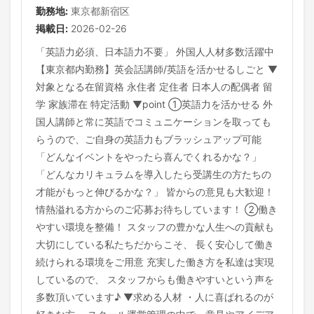
勤務地:
東京都新宿区
掲載日:
2026-02-26
「英語力必須、日本語力不要」 外国人人材多数活躍中
【東京都内勤務】英会話講師/英語を活かせるしごと ▼
対象となる在留資格 永住者 定住者 日本人の配偶者 留
学 家族滞在 特定活動 ▼point ①英語力を活かせる 外
国人講師と常に英語でコミュニケーションを取っても
らうので、ご自身の英語力もブラッシュアップ可能
「どんなイベントをやったら喜んでくれるかな？」
「どんなカリキュラムを導入したら受講生の方たちの
才能がもっと伸びるかな？」 皆からの意見も大歓迎！
情熱溢れる方からのご応募お待ちしています！ ②働き
やすい環境を整備！ スタッフの豊かな人生への貢献も
大切にしている私たちだからこそ、 長く安心して働き
続けられる環境をご用意 充実した働き方を私達は実現
しているので、 スタッフからも働きやすいという声を
多数頂いています♪ ▼求める人材 ・人に喜ばれるのが