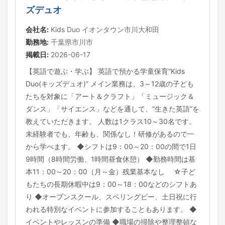
ズデュオ
会社名:
Kids Duo イオンタウン市川大和田
勤務地:
千葉県市川市
掲載日:
2026-06-17
【英語で遊ぶ・学ぶ】 英語で預かる学童保育”Kids
Duo(キッズデュオ)” メイン業務は、3～12歳の子ども
たちを対象に「アート＆クラフト」「ミュージック＆
ダンス」「サイエンス」などを通して、”生きた英語”を
教えていただきます。 人数は1クラス10～30名です。
未経験者でも、年齢も、関係なし！研修があるので一
から学べます。 ◆シフトは9：00～20：00の間で1日
9時間（8時間労働、1時間昼食休憩） ◆勤務時間は基
本11：00～20：00（月～金）残業基本なし ☆子ど
もたちの長期休暇中は9：00～18：00などのシフトあ
り ◆オープンスクール、スペリングビー、土日祝に行
われる特別なイベントに参加することもあります。 ◆
イベントやレッスンの準備 ◆職場の掃除や整理整頓な