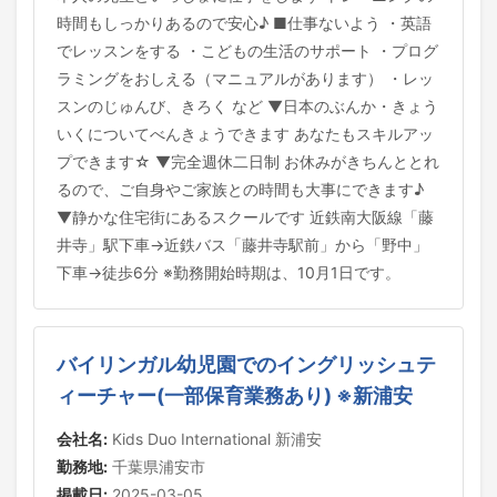
時間もしっかりあるので安心♪ ■仕事ないよう ・英語
でレッスンをする ・こどもの生活のサポート ・プログ
ラミングをおしえる（マニュアルがあります） ・レッ
スンのじゅんび、きろく など ▼日本のぶんか・きょう
いくについてべんきょうできます あなたもスキルアッ
プできます☆ ▼完全週休二日制 お休みがきちんととれ
るので、ご自身やご家族との時間も大事にできます♪
▼静かな住宅街にあるスクールです 近鉄南大阪線「藤
井寺」駅下車→近鉄バス「藤井寺駅前」から「野中」
下車→徒歩6分 ※勤務開始時期は、10月1日です。
バイリンガル幼児園でのイングリッシュテ
ィーチャー(一部保育業務あり) ※新浦安
会社名:
Kids Duo International 新浦安
勤務地:
千葉県浦安市
掲載日:
2025-03-05