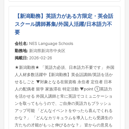
【新潟勤務】英語力がある方限定・英会話
スクール講師募集/外国人活躍/日本語力不
要
会社名:
NES Language Schools
勤務地:
新潟県新潟市中央区
掲載日:
2026-02-26
★新潟勤務★ 「英語力必須、日本語力不要です」 外国
人人材多数活躍中【新潟勤務】英会話講師/英語を活か
せるしごと ▼対象となる在留資格 永住者 定住者 日本
人の配偶者 留学 家族滞在 特定活動 ▼point ①英語力
を活かせる 外国人講師と常に英語でコミュニケーショ
ンを取ってもらうので、ご自身の英語力もブラッシュ
アップ可能 「どんなイベントをやったら喜んでくれる
かな？」 「どんなカリキュラムを導入したら受講生の
方たちの才能がもっと伸びるかな？」 皆からの意見も