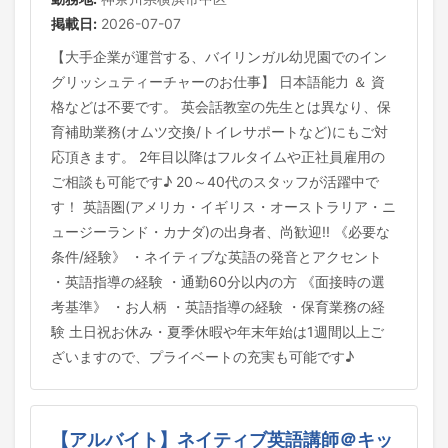
掲載日:
2026-07-07
【大手企業が運営する、バイリンガル幼児園でのイン
グリッシュティーチャーのお仕事】 日本語能力 ＆ 資
格などは不要です。 英会話教室の先生とは異なり、保
育補助業務(オムツ交換/トイレサポートなど)にもご対
応頂きます。 2年目以降はフルタイムや正社員雇用の
ご相談も可能です♪ 20～40代のスタッフが活躍中で
す！ 英語圏(アメリカ・イギリス・オーストラリア・ニ
ュージーランド・カナダ)の出身者、尚歓迎!! 《必要な
条件/経験》 ・ネイティブな英語の発音とアクセント
・英語指導の経験 ・通勤60分以内の方 《面接時の選
考基準》 ・お人柄 ・英語指導の経験 ・保育業務の経
験 土日祝お休み・夏季休暇や年末年始は1週間以上ご
ざいますので、プライベートの充実も可能です♪
【アルバイト】ネイティブ英語講師＠キッ