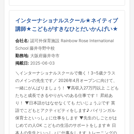
インターナショナルスクール★ネイティブ
講師★こどもがすきなひとだいかんげい★
会社名:
認可外保育施設 Rainbow Rose International
School 藤井寺野中校
勤務地:
大阪府藤井寺市
掲載日:
2025-06-03
＼インターナショナルスクールで働く！3~5歳クラス
のメインの先生です／ 2026年4月オープンに向けて、
一緒にがんばりましょう！ ▼高収入27万円以上 こども
たちと成長できるやりがいのある仕事です！ 昇給あ
り！ ▼日本語がはなせなくても だいじょうぶです 英
語でこどもとアクティビティをします♪ バイリンガル
保育士といっしょに仕事をします ▼先生のしごとがは
じめての人OK こどもの生活のサポートをします☆ 日
本人の先生といっしょに仕事をします トレーニングの