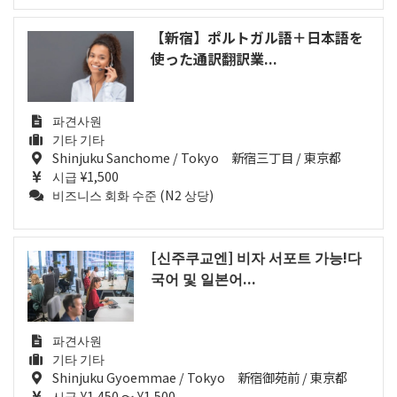
【新宿】ポルトガル語＋日本語を
使った通訳翻訳業...
파견사원
기타 기타
Shinjuku Sanchome / Tokyo 新宿三丁目 / 東京都
시급 ¥1,500
비즈니스 회화 수준 (N2 상당)
[신주쿠교엔] 비자 서포트 가능!다
국어 및 일본어...
파견사원
기타 기타
Shinjuku Gyoemmae / Tokyo 新宿御苑前 / 東京都
시급 ¥1,450 ～ ¥1,500