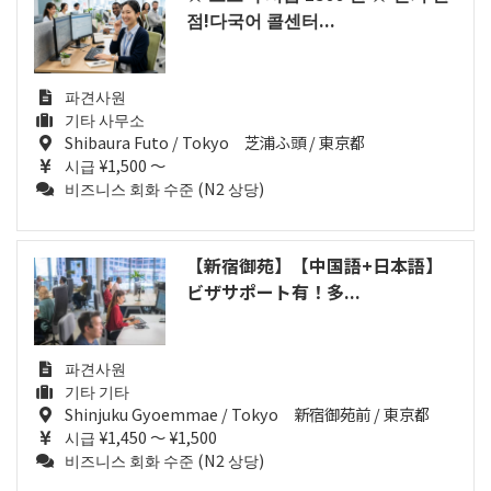
점!다국어 콜센터...
파견사원
기타 사무소
Shibaura Futo / Tokyo 芝浦ふ頭 / 東京都
시급 ¥1,500 ～
비즈니스 회화 수준 (N2 상당)
【新宿御苑】【中国語+日本語】
ビザサポート有！多...
파견사원
기타 기타
Shinjuku Gyoemmae / Tokyo 新宿御苑前 / 東京都
시급 ¥1,450 ～ ¥1,500
비즈니스 회화 수준 (N2 상당)