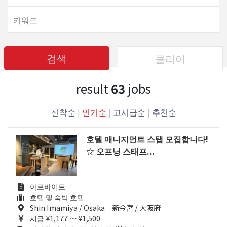
검색
클리어
result
63
jobs
신착순
|
인기순
|
고시급순
|
추천순
호텔 매니지먼트 스탭 모집합니다!
☆ 오프닝 스태프...
아르바이트
호텔 및 숙박 호텔
Shin Imamiya / Osaka 新今宮 / 大阪府
시급 ¥1,177 ～ ¥1,500