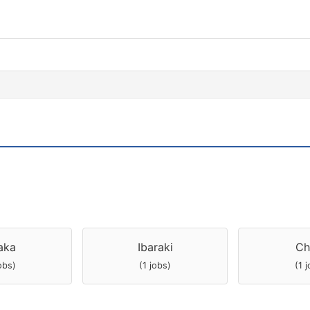
aka
Ibaraki
Ch
obs)
(1 jobs)
(1 