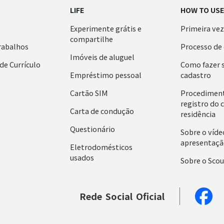
LIFE
HOW TO US
Experimente grátis e
Primeira vez
compartilhe
rabalhos
Processo de
Imóveis de aluguel
de Currículo
Como fazer 
Empréstimo pessoal
cadastro
Cartão SIM
Procedimen
registro do 
Carta de condução
residência
Questionário
Sobre o víde
apresentaçã
Eletrodomésticos
usados
Sobre o Scou
Rede
Social
Oficial