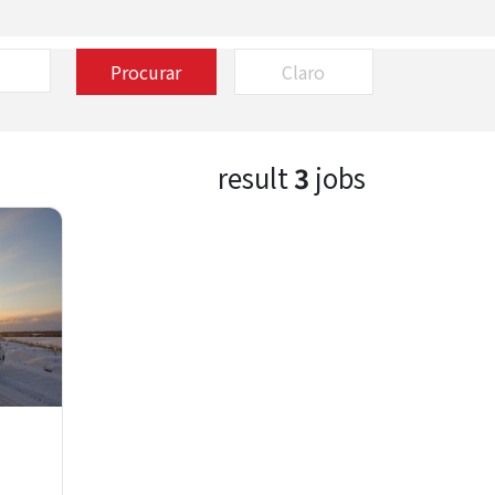
Procurar
Claro
result
3
jobs