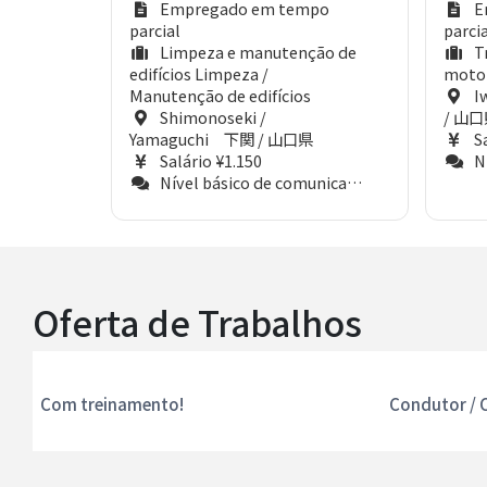
Empregado em tempo
E
parcial
parci
Limpeza e manutenção de
T
edifícios Limpeza /
motor
Manutenção de edifícios
I
Shimonoseki /
/ 山
Yamaguchi 下関 / 山口県
S
Salário ¥1.150
Nív
Nível básico de comunicação (Aproximadamente N4)
Oferta de Trabalhos
Com treinamento!
Condutor / 