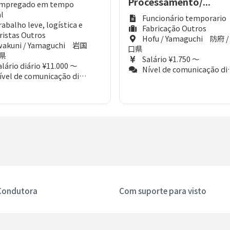
Processamento/...
mpregado em tempo
al
Funcionário temporario
rabalho leve, logística e
Fabricação Outros
istas Outros
Hofu / Yamaguchi 防府 /
wakuni / Yamaguchi 岩国
口県
口県
Salário ¥1.750 ～
alário diário ¥11.000 ～
Nível de comunicação diária (Aproximadamente N3)
el de comunicação diária (Aproximadamente N3)
Condutora
Com suporte para visto