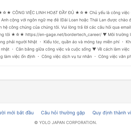
ÔNG VIỆC LINH HOẠT ĐẦY ĐỦ ★☆★ Chủ yếu là công việc quan 
g Anh cộng với ngôn ngữ mẹ đẻ (Đài Loan hoặc Thái Lan được chào đó
 hệ công chúng của chúng tôi. Vui lòng trả lời các câu hỏi qua email
 tôi ★☆★ https://en-gage.net/bordertech_career/ ▼ Môi trường là
ng phải người Nhật ・ Kiểu tóc, quần áo và móng tay miễn phí ・ Kh
 nhật ・ Cân bằng giữa công việc và cuộc sống ▼ Về cách làm việc
 làm việc ổn định ・ Công việc dịch vụ tư nhân ・ Công việc văn p
ời mới bắt đầu
Câu hỏi thường gặp
Quy định thành v
© YOLO JAPAN CORPORATION.