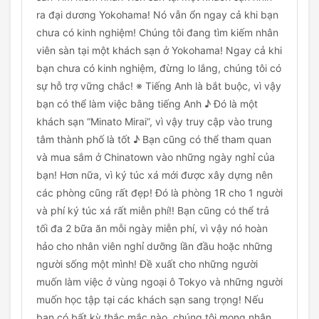
ra đại dương Yokohama! Nó vẫn ổn ngay cả khi bạn
chưa có kinh nghiệm! Chúng tôi đang tìm kiếm nhân
viên sàn tại một khách sạn ở Yokohama! Ngay cả khi
bạn chưa có kinh nghiệm, đừng lo lắng, chúng tôi có
sự hỗ trợ vững chắc! ※ Tiếng Anh là bắt buộc, vì vậy
bạn có thể làm việc bằng tiếng Anh ♪ Đó là một
khách sạn “Minato Mirai”, vì vậy truy cập vào trung
tâm thành phố là tốt ♪ Bạn cũng có thể tham quan
và mua sắm ở Chinatown vào những ngày nghỉ của
bạn! Hơn nữa, vì ký túc xá mới được xây dựng nên
các phòng cũng rất đẹp! Đó là phòng 1R cho 1 người
và phí ký túc xá rất miễn phí!! Bạn cũng có thể trả
tối đa 2 bữa ăn mỗi ngày miễn phí, vì vậy nó hoàn
hảo cho nhân viên nghỉ dưỡng lần đầu hoặc những
người sống một mình! Đề xuất cho những người
muốn làm việc ở vùng ngoại ô Tokyo và những người
muốn học tập tại các khách sạn sang trọng! Nếu
bạn có bất kỳ thắc mắc nào, chúng tôi mong nhận