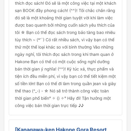
thích đọc sách! Đó sẽ là một công việc tại một khách
sạn BOOK đầy phong cách! (^^)! Tôi chắc chắn rằng
đó sẽ là một khoảng thời gian tuyệt vời khi làm việc
được bao quanh bởi những cuốn sách yêu thích của
tôi ☆ Bạn có thể đọc sách trong bảo tàng bao nhiêu
tùy thích ~ (*'`) Có rất nhiều sách, vì vậy bạn có thể
thử một thể loại khác so với bình thường Vào những
ngày nghỉ, tôi thích đọc sách trong khi tham quan ở
Hakone Bạn có thể có một cuộc sống nghỉ dưỡng
bán thời gian ý nghĩa! (^^)! Ký túc xá, thực phẩm và
tiện ích đều miễn phí, vì vậy bạn có thể tiết kiệm một
số tiền lớn! Bạn có thể đi làm trong quần jean và giày
thể thao (^_-) - ☆ Nó sẽ trở thành công việc toàn
thời gian phổ biến° ✧ () ✧° Hãy đi! Tận hưởng một
công việc bán thời gian trực tiếp ♪♪
[Kanagawa-ken Hakone Gora Resort