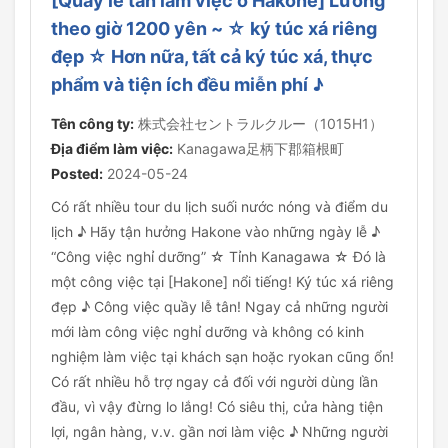
[Quầy lễ tân làm việc ở Hakone] Lương
theo giờ 1200 yên ~ ☆ ký túc xá riêng
đẹp ☆ Hơn nữa, tất cả ký túc xá, thực
phẩm và tiện ích đều miễn phí ♪
Tên công ty:
株式会社セントラルクルー（1015H1）
Địa điểm làm việc:
Kanagawa足柄下郡箱根町
Posted:
2024-05-24
Có rất nhiều tour du lịch suối nước nóng và điểm du
lịch ♪ Hãy tận hưởng Hakone vào những ngày lễ ♪
“Công việc nghỉ dưỡng” ☆ Tỉnh Kanagawa ☆ Đó là
một công việc tại [Hakone] nổi tiếng! Ký túc xá riêng
đẹp ♪ Công việc quầy lễ tân! Ngay cả những người
mới làm công việc nghỉ dưỡng và không có kinh
nghiệm làm việc tại khách sạn hoặc ryokan cũng ổn!
Có rất nhiều hỗ trợ ngay cả đối với người dùng lần
đầu, vì vậy đừng lo lắng! Có siêu thị, cửa hàng tiện
lợi, ngân hàng, v.v. gần nơi làm việc ♪ Những người