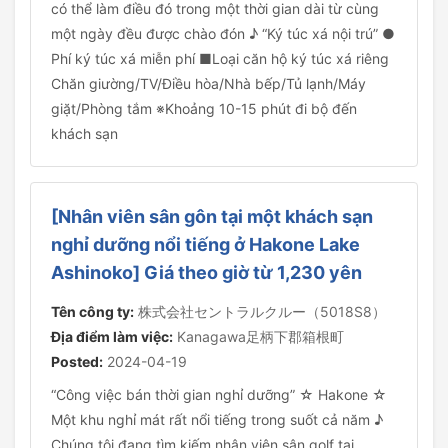
có thể làm điều đó trong một thời gian dài từ cùng
một ngày đều được chào đón ♪ “Ký túc xá nội trú” ●
Phí ký túc xá miễn phí ■Loại căn hộ ký túc xá riêng
Chăn giường/TV/Điều hòa/Nhà bếp/Tủ lạnh/Máy
giặt/Phòng tắm ※Khoảng 10-15 phút đi bộ đến
khách sạn
[Nhân viên sân gôn tại một khách sạn
nghỉ dưỡng nổi tiếng ở Hakone Lake
Ashinoko] Giá theo giờ từ 1,230 yên
Tên công ty:
株式会社セントラルクルー（5018S8）
Địa điểm làm việc:
Kanagawa足柄下郡箱根町
Posted:
2024-04-19
“Công việc bán thời gian nghỉ dưỡng” ☆ Hakone ☆
Một khu nghỉ mát rất nổi tiếng trong suốt cả năm ♪
Chúng tôi đang tìm kiếm nhân viên sân golf tại