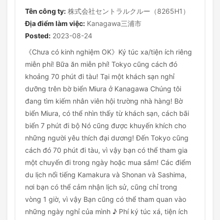
Tên công ty:
株式会社セントラルクルー（8265H1）
Địa điểm làm việc:
Kanagawa三浦市
Posted:
2023-08-24
《Chưa có kinh nghiệm OK》Ký túc xa/tiện ích riêng
miễn phí! Bữa ăn miễn phí! Tokyo cũng cách đó
khoảng 70 phút đi tàu! Tại một khách sạn nghỉ
dưỡng trên bờ biển Miura ở Kanagawa Chúng tôi
đang tìm kiếm nhân viên hội trường nhà hàng! Bờ
biển Miura, có thể nhìn thấy từ khách sạn, cách bãi
biển 7 phút đi bộ Nó cũng được khuyến khích cho
những người yêu thích đại dương! Đến Tokyo cũng
cách đó 70 phút đi tàu, vì vậy bạn có thể tham gia
một chuyến đi trong ngày hoặc mua sắm! Các điểm
du lịch nổi tiếng Kamakura và Shonan và Sashima,
nơi bạn có thể cảm nhận lịch sử, cũng chỉ trong
vòng 1 giờ, vì vậy Bạn cũng có thể tham quan vào
những ngày nghỉ của mình ♪ Phí ký túc xá, tiện ích