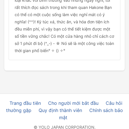
loại khác với bình thường Vào những ngày nghỉ, tôi
rất thích đọc sách trong khi tham quan Hakone Bạn
có thể có một cuộc sống làm việc nghỉ mát có ý
nghĩa! (^^)! Ký túc xá, thức ăn, và hóa đơn tiện ích
đều miễn phí, vì vậy bạn có thể tiết kiệm được một
số tiền vững chắc! Có một cửa hàng nhỏ chỉ cách cơ
sở 1 phút đi bộ (^_-) - ☆ Nó sẽ là một công việc toàn
thời gian phổ biến° ✧ () ✧°
Trang đầu tiên
Cho người mới bắt đầu
Câu hỏi
thường gặp
Quy định thành viên
Chính sách bảo
mật
© YOLO JAPAN CORPORATION.