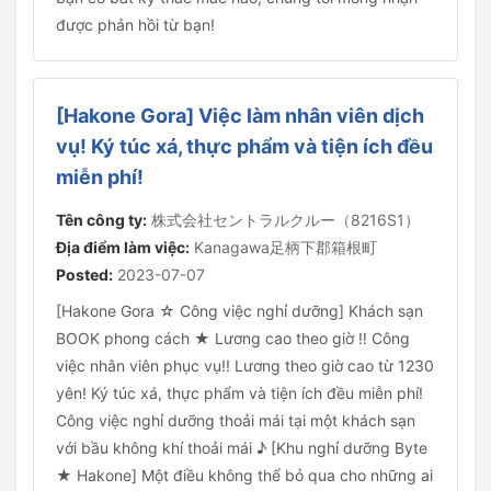
được phản hồi từ bạn!
[Hakone Gora] Việc làm nhân viên dịch
vụ! Ký túc xá, thực phẩm và tiện ích đều
miễn phí!
Tên công ty:
株式会社セントラルクルー（8216S1）
Địa điểm làm việc:
Kanagawa足柄下郡箱根町
Posted:
2023-07-07
[Hakone Gora ☆ Công việc nghỉ dưỡng] Khách sạn
BOOK phong cách ★ Lương cao theo giờ ‼ Công
việc nhân viên phục vụ!! Lương theo giờ cao từ 1230
yên! Ký túc xá, thực phẩm và tiện ích đều miễn phí!
Công việc nghỉ dưỡng thoải mái tại một khách sạn
với bầu không khí thoải mái ♪ [Khu nghỉ dưỡng Byte
★ Hakone] Một điều không thể bỏ qua cho những ai