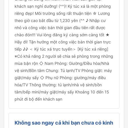
khách sạn nghỉ dưỡng! (^^)! Ký túc xá là một phòng
riêng đẹp! Môi trường sống rất thuận tiện ☆ Lương
theo giờ cao bắt đầu từ 1,230 yên (^^ ♪ Nhập cư
nhỏ và công việc bán thời gian đầu tiên rất được
chào đón!!! Vui lòng đăng ký càng sớm càng tốt ★
Hãy đi! Tận hưởng một công việc bán thời gian trực
tiếp ♪♪ ＜ Ký túc xá trực tuyến＞ [Ký túc xá riêng]
※Có khả năng 2 người sẽ chia sẻ phòng trong những
mùa bận rộn ◇ Nam Phòng: Giường/Điều hòa/Nhà
vệ sinh/Bồn tắm Chung: Tủ lạnh/TV Phòng giặt: máy
giặt/máy sấy ◇ Phụ nữ Phòng: giường/máy điều
hóa/TV Thông thường: tủ lạnh/nhà vệ sinh/bồn
tắm/bếp mini/máy giặt/máy sấy Khoảng 10 đến 15
phút đi bộ đến khách sạn
Không sao ngay cả khi bạn chưa có kinh