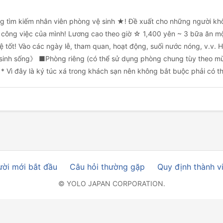
 tìm kiếm nhân viên phòng vệ sinh ★! Đề xuất cho những người khô
vào công việc của mình! Lương cao theo giờ ☆ 1,400 yên ~ 3 bữa ăn 
ệ tốt! Vào các ngày lễ, tham quan, hoạt động, suối nước nóng, v.v. 
 sinh sống》 ■Phòng riêng (có thể sử dụng phòng chung tùy theo m
Vì đây là ký túc xá trong khách sạn nên không bắt buộc phải có thời
ời mới bắt đầu
Câu hỏi thường gặp
Quy định thành v
© YOLO JAPAN CORPORATION.