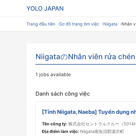
YOLO JAPAN
Trang đầu tiên
Sơ đồ trang tìm việc
Niigata
Nhân v
NiigataのNhân viên rửa chén
1 jobs available
Danh sách công việc
[Tỉnh Niigata, Naeba] Tuyển dụng n
Tên công ty:
株式会社セントラルクルー（5014
Địa điểm làm việc:
Niigata南魚沼郡湯沢町