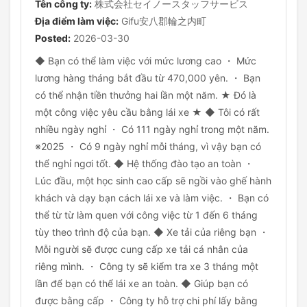
Tên công ty:
株式会社セイノースタッフサービス
Địa điểm làm việc:
Gifu安八郡輪之内町
Posted:
2026-03-30
◆ Bạn có thể làm việc với mức lương cao ・ Mức
lương hàng tháng bắt đầu từ 470,000 yên. ・ Bạn
có thể nhận tiền thưởng hai lần một năm. ★ Đó là
một công việc yêu cầu bằng lái xe ★ ◆ Tôi có rất
nhiều ngày nghỉ ・ Có 111 ngày nghỉ trong một năm.
※2025 ・ Có 9 ngày nghỉ mỗi tháng, vì vậy bạn có
thể nghỉ ngơi tốt. ◆ Hệ thống đào tạo an toàn ・
Lúc đầu, một học sinh cao cấp sẽ ngồi vào ghế hành
khách và dạy bạn cách lái xe và làm việc. ・ Bạn có
thể từ từ làm quen với công việc từ 1 đến 6 tháng
tùy theo trình độ của bạn. ◆ Xe tải của riêng bạn ・
Mỗi người sẽ được cung cấp xe tải cá nhân của
riêng mình. ・ Công ty sẽ kiểm tra xe 3 tháng một
lần để bạn có thể lái xe an toàn. ◆ Giúp bạn có
được bằng cấp ・ Công ty hỗ trợ chi phí lấy bằng