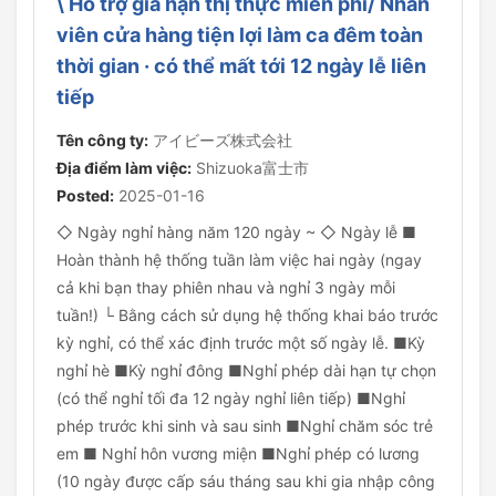
\ Hỗ trợ gia hạn thị thực miễn phí/ Nhân
viên cửa hàng tiện lợi làm ca đêm toàn
thời gian · có thể mất tới 12 ngày lễ liên
tiếp
Tên công ty:
アイビーズ株式会社
Địa điểm làm việc:
Shizuoka富士市
Posted:
2025-01-16
◇ Ngày nghỉ hàng năm 120 ngày ~ ◇ Ngày lễ ■
Hoàn thành hệ thống tuần làm việc hai ngày (ngay
cả khi bạn thay phiên nhau và nghỉ 3 ngày mỗi
tuần!) └ Bằng cách sử dụng hệ thống khai báo trước
kỳ nghỉ, có thể xác định trước một số ngày lễ. ■Kỳ
nghỉ hè ■Kỳ nghỉ đông ■Nghỉ phép dài hạn tự chọn
(có thể nghỉ tối đa 12 ngày nghỉ liên tiếp) ■Nghỉ
phép trước khi sinh và sau sinh ■Nghỉ chăm sóc trẻ
em ■ Nghỉ hôn vương miện ■Nghỉ phép có lương
(10 ngày được cấp sáu tháng sau khi gia nhập công