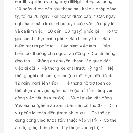
em ■ Nghỉ hôn vương miện ■Nghỉ phép có lương
(10 ngày được cấp sáu tháng sau khi gia nhập công
ty, tối đa 20 ngày. (Kế hoạch được cấp) * Các ngày
nghỉ hàng năm khác nhau tùy thuộc vào số ngày lễ
và ca làm việc (120 đến 130 ngày) phúc lợi ・ Hỗ trợ
gia hạn thị thực miễn phí ・ Bảo hiểm y tế ・ Bảo
hiểm hưu trí phúc lợi ・ Bảo hiểm việc làm ・ Bảo
hiểm bồi thường cho người lao động ・ Có hệ thống
đào tạo ・ Không có chuyển khoản liên quan đến
việc di dời ・ Hệ thống kê khai trước kỳ nghỉ ・ Hệ
thống nghỉ dài hạn tự chọn (có thể thực hiện tối đa
12 ngày nghỉ liên tiếp) ・ Hệ thống hỗ trợ (bạn có
thể chọn làm việc ngắn hơn hoặc trả tiền cộng với
công việc nếu bạn muốn) ・ Vé cặp sân vận động
Yokohama (ghế màu xanh bên căn cứ thứ 3) ・ Dịch
vụ phúc lợi toàn diện (trạm phúc lợi) ・ Có thể áp
dụng công việc từ xa (tùy thuộc vào vị trí) ・ Có thể
áp dụng hệ thống Flex (tùy thuộc vào vị trí) ・