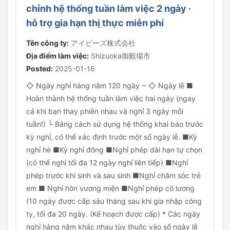
chỉnh hệ thống tuần làm việc 2 ngày ·
hỗ trợ gia hạn thị thực miễn phí
Tên công ty:
アイビーズ株式会社
Địa điểm làm việc:
Shizuoka御殿場市
Posted:
2025-01-16
◇ Ngày nghỉ hàng năm 120 ngày ~ ◇ Ngày lễ ■
Hoàn thành hệ thống tuần làm việc hai ngày (ngay
cả khi bạn thay phiên nhau và nghỉ 3 ngày mỗi
tuần!) └ Bằng cách sử dụng hệ thống khai báo trước
kỳ nghỉ, có thể xác định trước một số ngày lễ. ■Kỳ
nghỉ hè ■Kỳ nghỉ đông ■Nghỉ phép dài hạn tự chọn
(có thể nghỉ tối đa 12 ngày nghỉ liên tiếp) ■Nghỉ
phép trước khi sinh và sau sinh ■Nghỉ chăm sóc trẻ
em ■ Nghỉ hôn vương miện ■Nghỉ phép có lương
(10 ngày được cấp sáu tháng sau khi gia nhập công
ty, tối đa 20 ngày. (Kế hoạch được cấp) * Các ngày
nghỉ hàng năm khác nhau tùy thuộc vào số ngày lễ