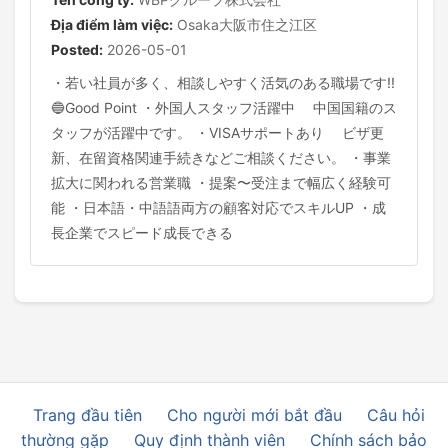
Địa điểm làm việc:
Osaka大阪市住之江区
Posted:
2026-05-01
・若い社員が多く、相談しやすく活気のある職場です!!
🔵Good Point ・外国人スタッフ活躍中 中国国籍のス
タッフが活躍中です。 ・VISAサポートあり ビザ更
新、在留資格関連手続きなどご相談ください。 ・事業
拡大に関われる営業職 ・提案〜受注まで幅広く経験可
能 ・日本語・中語語両方の顧客対応でスキルUP ・成
長企業でスピード成長できる
Trang đầu tiên
Cho người mới bắt đầu
Câu hỏi
thường gặp
Quy định thành viên
Chính sách bảo