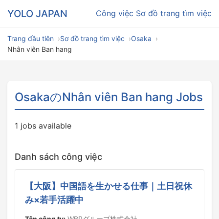
YOLO JAPAN
Công việc
Sơ đồ trang tìm việc
Trang đầu tiên
Sơ đồ trang tìm việc
Osaka
Nhân viên Ban hang
OsakaのNhân viên Ban hang Jobs
1 jobs available
Danh sách công việc
【大阪】中国語を生かせる仕事｜土日祝休
み×若手活躍中
Tên công ty:
WBPグループ株式会社