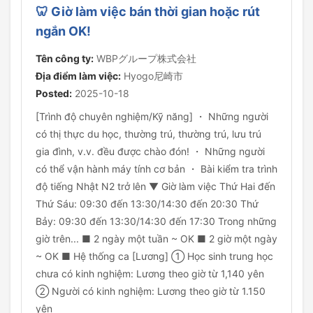
🦷 Giờ làm việc bán thời gian hoặc rút
ngắn OK!
Tên công ty:
WBPグループ株式会社
Địa điểm làm việc:
Hyogo尼崎市
Posted:
2025-10-18
[Trình độ chuyên nghiệm/Kỹ năng] ・ Những người
có thị thực du học, thường trú, thường trú, lưu trú
gia đình, v.v. đều được chào đón! ・ Những người
có thể vận hành máy tính cơ bản ・ Bài kiểm tra trình
độ tiếng Nhật N2 trở lên ▼ Giờ làm việc Thứ Hai đến
Thứ Sáu: 09:30 đến 13:30/14:30 đến 20:30 Thứ
Bảy: 09:30 đến 13:30/14:30 đến 17:30 Trong những
giờ trên... ■ 2 ngày một tuần ~ OK ■ 2 giờ một ngày
~ OK ■ Hệ thống ca [Lương] ① Học sinh trung học
chưa có kinh nghiệm: Lương theo giờ từ 1,140 yên
② Người có kinh nghiệm: Lương theo giờ từ 1.150
yên