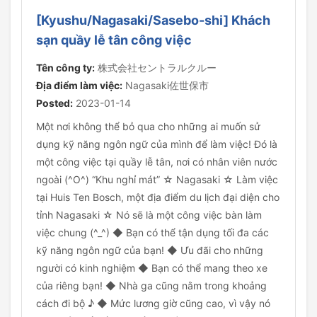
[Kyushu/Nagasaki/Sasebo-shi] Khách
sạn quầy lễ tân công việc
Tên công ty:
株式会社セントラルクルー
Địa điểm làm việc:
Nagasaki佐世保市
Posted:
2023-01-14
Một nơi không thể bỏ qua cho những ai muốn sử
dụng kỹ năng ngôn ngữ của mình để làm việc! Đó là
một công việc tại quầy lễ tân, nơi có nhân viên nước
ngoài (^O^) “Khu nghỉ mát” ☆ Nagasaki ☆ Làm việc
tại Huis Ten Bosch, một địa điểm du lịch đại diện cho
tỉnh Nagasaki ☆ Nó sẽ là một công việc bàn làm
việc chung (^_^) ◆ Bạn có thể tận dụng tối đa các
kỹ năng ngôn ngữ của bạn! ◆ Ưu đãi cho những
người có kinh nghiệm ◆ Bạn có thể mang theo xe
của riêng bạn! ◆ Nhà ga cũng nằm trong khoảng
cách đi bộ ♪ ◆ Mức lương giờ cũng cao, vì vậy nó