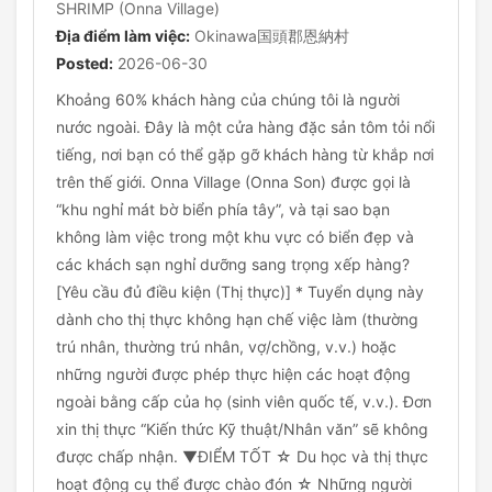
SHRIMP (Onna Village)
Địa điểm làm việc:
Okinawa国頭郡恩納村
Posted:
2026-06-30
Khoảng 60% khách hàng của chúng tôi là người
nước ngoài. Đây là một cửa hàng đặc sản tôm tỏi nổi
tiếng, nơi bạn có thể gặp gỡ khách hàng từ khắp nơi
trên thế giới. Onna Village (Onna Son) được gọi là
“khu nghỉ mát bờ biển phía tây”, và tại sao bạn
không làm việc trong một khu vực có biển đẹp và
các khách sạn nghỉ dưỡng sang trọng xếp hàng?
[Yêu cầu đủ điều kiện (Thị thực)] * Tuyển dụng này
dành cho thị thực không hạn chế việc làm (thường
trú nhân, thường trú nhân, vợ/chồng, v.v.) hoặc
những người được phép thực hiện các hoạt động
ngoài bằng cấp của họ (sinh viên quốc tế, v.v.). Đơn
xin thị thực “Kiến thức Kỹ thuật/Nhân văn” sẽ không
được chấp nhận. ▼ĐIỂM TỐT ☆ Du học và thị thực
hoạt động cụ thể được chào đón ☆ Những người