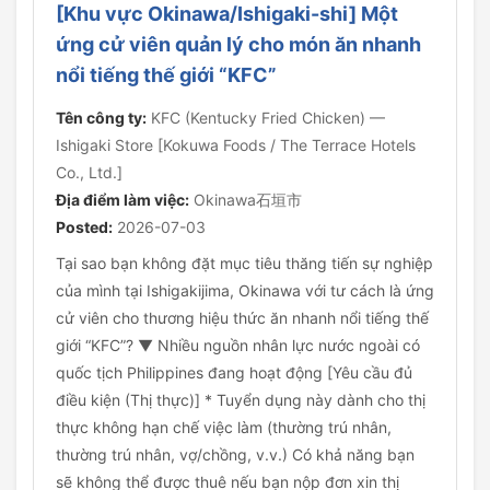
[Khu vực Okinawa/Ishigaki-shi] Một
ứng cử viên quản lý cho món ăn nhanh
nổi tiếng thế giới “KFC”
Tên công ty:
KFC (Kentucky Fried Chicken) —
Ishigaki Store [Kokuwa Foods / The Terrace Hotels
Co., Ltd.]
Địa điểm làm việc:
Okinawa石垣市
Posted:
2026-07-03
Tại sao bạn không đặt mục tiêu thăng tiến sự nghiệp
của mình tại Ishigakijima, Okinawa với tư cách là ứng
cử viên cho thương hiệu thức ăn nhanh nổi tiếng thế
giới “KFC”? ▼ Nhiều nguồn nhân lực nước ngoài có
quốc tịch Philippines đang hoạt động [Yêu cầu đủ
điều kiện (Thị thực)] * Tuyển dụng này dành cho thị
thực không hạn chế việc làm (thường trú nhân,
thường trú nhân, vợ/chồng, v.v.) Có khả năng bạn
sẽ không thể được thuê nếu bạn nộp đơn xin thị