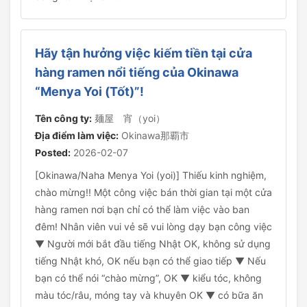
Hãy tận hưởng việc kiếm tiền tại cửa
hàng ramen nổi tiếng của Okinawa
“Menya Yoi (Tốt)”!
Tên công ty:
麺屋 宵（yoi）
Địa điểm làm việc:
Okinawa那覇市
Posted:
2026-02-07
[Okinawa/Naha Menya Yoi (yoi)] Thiếu kinh nghiệm,
chào mừng!! Một công việc bán thời gian tại một cửa
hàng ramen nơi bạn chỉ có thể làm việc vào ban
đêm! Nhân viên vui vẻ sẽ vui lòng dạy bạn công việc
▼ Người mới bắt đầu tiếng Nhật OK, không sử dụng
tiếng Nhật khó, OK nếu bạn có thể giao tiếp ▼ Nếu
bạn có thể nói “chào mừng”, OK ▼ kiểu tóc, không
màu tóc/râu, móng tay và khuyên OK ▼ có bữa ăn