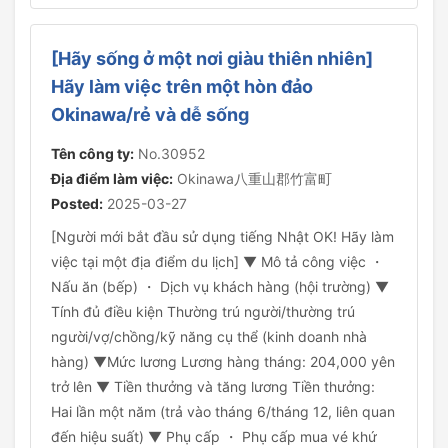
[Hãy sống ở một nơi giàu thiên nhiên]
Hãy làm việc trên một hòn đảo
Okinawa/rẻ và dễ sống
Tên công ty:
No.30952
Địa điểm làm việc:
Okinawa八重山郡竹富町
Posted:
2025-03-27
[Người mới bắt đầu sử dụng tiếng Nhật OK! Hãy làm
việc tại một địa điểm du lịch] ▼ Mô tả công việc ・
Nấu ăn (bếp) ・ Dịch vụ khách hàng (hội trường) ▼
Tính đủ điều kiện Thường trú người/thường trú
người/vợ/chồng/kỹ năng cụ thể (kinh doanh nhà
hàng) ▼Mức lương Lương hàng tháng: 204,000 yên
trở lên ▼ Tiền thưởng và tăng lương Tiền thưởng:
Hai lần một năm (trả vào tháng 6/tháng 12, liên quan
đến hiệu suất) ▼ Phụ cấp ・ Phụ cấp mua vé khứ