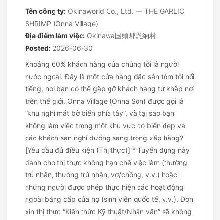
Tên công ty:
Okinaworld Co., Ltd. — THE GARLIC
SHRIMP (Onna Village)
Địa điểm làm việc:
Okinawa国頭郡恩納村
Posted:
2026-06-30
Khoảng 60% khách hàng của chúng tôi là người
nước ngoài. Đây là một cửa hàng đặc sản tôm tỏi nổi
tiếng, nơi bạn có thể gặp gỡ khách hàng từ khắp nơi
trên thế giới. Onna Village (Onna Son) được gọi là
“khu nghỉ mát bờ biển phía tây”, và tại sao bạn
không làm việc trong một khu vực có biển đẹp và
các khách sạn nghỉ dưỡng sang trọng xếp hàng?
[Yêu cầu đủ điều kiện (Thị thực)] * Tuyển dụng này
dành cho thị thực không hạn chế việc làm (thường
trú nhân, thường trú nhân, vợ/chồng, v.v.) hoặc
những người được phép thực hiện các hoạt động
ngoài bằng cấp của họ (sinh viên quốc tế, v.v.). Đơn
xin thị thực “Kiến thức Kỹ thuật/Nhân văn” sẽ không