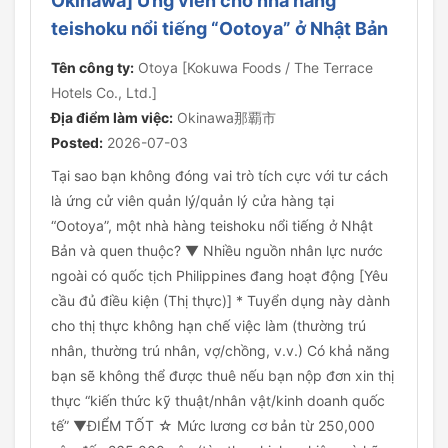
Okinawa] Ứng viên cho nhà hàng
teishoku nổi tiếng “Ootoya” ở Nhật Bản
Tên công ty:
Otoya [Kokuwa Foods / The Terrace
Hotels Co., Ltd.]
Địa điểm làm việc:
Okinawa那覇市
Posted:
2026-07-03
Tại sao bạn không đóng vai trò tích cực với tư cách
là ứng cử viên quản lý/quản lý cửa hàng tại
“Ootoya”, một nhà hàng teishoku nổi tiếng ở Nhật
Bản và quen thuộc? ▼ Nhiều nguồn nhân lực nước
ngoài có quốc tịch Philippines đang hoạt động [Yêu
cầu đủ điều kiện (Thị thực)] * Tuyển dụng này dành
cho thị thực không hạn chế việc làm (thường trú
nhân, thường trú nhân, vợ/chồng, v.v.) Có khả năng
bạn sẽ không thể được thuê nếu bạn nộp đơn xin thị
thực “kiến thức kỹ thuật/nhân vật/kinh doanh quốc
tế” ▼ĐIỂM TỐT ☆ Mức lương cơ bản từ 250,000