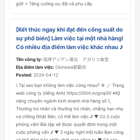
giờ! ⭐ Tăng cường ưu đãi và phụ cấp
[Kết thúc ngay khi đạt đến công suất do
sự phổ biến] Làm việc tại một nhà hàng!
Có nhiều địa điểm làm việc khác nhau ♪
Tên công ty:
琉球アジアン屋台 アガリコ食堂
Địa điểm làm việc:
Okinawa那覇市
Posted:
2024-04-12
\ Tại sao bạn không làm việc cùng nhau? ☆ ／ Trang
web công ty (tiếng Anh) https://00m.in/gnqGV ※Kỹ
năng chuyên ngành kinh doanh nhà hàng số 1,
Thường trú nhân và thường trú nhân, chẳng hạn như
vợ chồng Nhật Bản, có thể làm việc ♪ ▼ Có 2 cuộc
phỏng vấn! Bài tập sẽ được quyết định trong một
cuộc phỏng vấn ♪ ▼ 3 ngày nghỉ mỗi tuần Bạn cũng
có thể đảm bảo nhiều thời gian riêng tư ▼ Có các