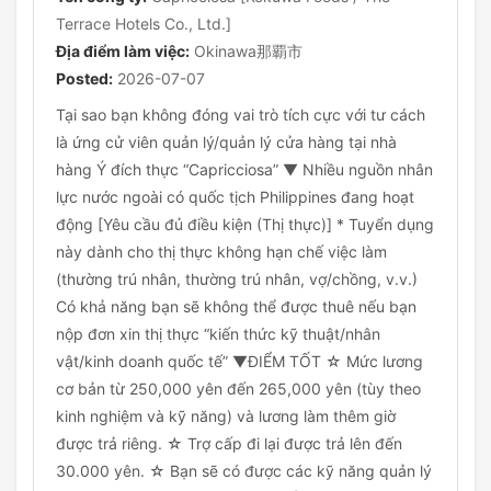
Terrace Hotels Co., Ltd.]
Địa điểm làm việc:
Okinawa那覇市
Posted:
2026-07-07
Tại sao bạn không đóng vai trò tích cực với tư cách
là ứng cử viên quản lý/quản lý cửa hàng tại nhà
hàng Ý đích thực “Capricciosa” ▼ Nhiều nguồn nhân
lực nước ngoài có quốc tịch Philippines đang hoạt
động [Yêu cầu đủ điều kiện (Thị thực)] * Tuyển dụng
này dành cho thị thực không hạn chế việc làm
(thường trú nhân, thường trú nhân, vợ/chồng, v.v.)
Có khả năng bạn sẽ không thể được thuê nếu bạn
nộp đơn xin thị thực “kiến thức kỹ thuật/nhân
vật/kinh doanh quốc tế” ▼ĐIỂM TỐT ☆ Mức lương
cơ bản từ 250,000 yên đến 265,000 yên (tùy theo
kinh nghiệm và kỹ năng) và lương làm thêm giờ
được trả riêng. ☆ Trợ cấp đi lại được trả lên đến
30.000 yên. ☆ Bạn sẽ có được các kỹ năng quản lý