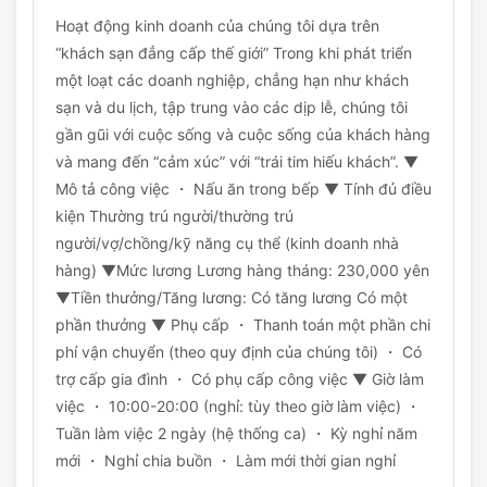
Hoạt động kinh doanh của chúng tôi dựa trên
“khách sạn đẳng cấp thế giới” Trong khi phát triển
một loạt các doanh nghiệp, chẳng hạn như khách
sạn và du lịch, tập trung vào các dịp lễ, chúng tôi
gần gũi với cuộc sống và cuộc sống của khách hàng
và mang đến “cảm xúc” với “trái tim hiếu khách”. ▼
Mô tả công việc ・ Nấu ăn trong bếp ▼ Tính đủ điều
kiện Thường trú người/thường trú
người/vợ/chồng/kỹ năng cụ thể (kinh doanh nhà
hàng) ▼Mức lương Lương hàng tháng: 230,000 yên
▼Tiền thưởng/Tăng lương: Có tăng lương Có một
phần thưởng ▼ Phụ cấp ・ Thanh toán một phần chi
phí vận chuyển (theo quy định của chúng tôi) ・ Có
trợ cấp gia đình ・ Có phụ cấp công việc ▼ Giờ làm
việc ・ 10:00-20:00 (nghỉ: tùy theo giờ làm việc) ・
Tuần làm việc 2 ngày (hệ thống ca) ・ Kỳ nghỉ năm
mới ・ Nghỉ chia buồn ・ Làm mới thời gian nghỉ