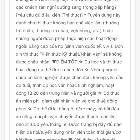
các khách sạn nghỉ dưỡng sang trọng xếp hàng?
[Yêu cầu đủ điều kiện (Thị thực)] * Tuyển dụng này
dành cho thị thực không hạn chế việc làm (thường
trú nhân, thường trú nhân, vợ/chồng, v.v.) hoặc
những người được phép thực hiện các hoạt động
ngoài bằng cấp của họ (sinh viên quốc tế, v.v.). Đơn
xin thị thực “Kiến thức Kỹ thuật/Nhân văn” sẽ không
được chấp nhận. ▼ĐIỂM TỐT ☆ Du học và thị thực
hoạt động cụ thể được chào đón ☆ Những người
chưa có kinh nghiệm được chào đón; không yêu cầu
độ tuổi, trình độ học vấn hoặc kinh nghiệm; hoạt
động từ 20 đến trung niên và người già ☆ Có thức
ăn miễn phí, giảm giá nhân viên và cho thuê đồng
phục ☆ Có thể đi lại bằng ô tô/xe máy; có bãi đậu
xe riêng; chi phí vận chuyển được thanh toán lên
đến 31.600 yên/tháng ☆ Được trang bị đầy đủ bảo
hiểm xã hội/tuyển dụng nhân viên toàn thời gian/cơ
hội tăng lương hàng năm ▼ Giới thiệu về trình độ