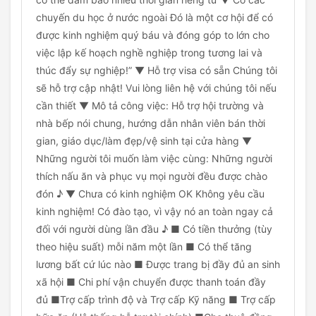
chuyến du học ở nước ngoài Đó là một cơ hội để có
được kinh nghiệm quý báu và đóng góp to lớn cho
việc lập kế hoạch nghề nghiệp trong tương lai và
thúc đẩy sự nghiệp!” ▼ Hỗ trợ visa có sẵn Chúng tôi
sẽ hỗ trợ cập nhật! Vui lòng liên hệ với chúng tôi nếu
cần thiết ▼ Mô tả công việc: Hỗ trợ hội trường và
nhà bếp nói chung, hướng dẫn nhân viên bán thời
gian, giáo dục/làm đẹp/vệ sinh tại cửa hàng ▼
Những người tôi muốn làm việc cùng: Những người
thích nấu ăn và phục vụ mọi người đều được chào
đón ♪ ▼ Chưa có kinh nghiệm OK Không yêu cầu
kinh nghiệm! Có đào tạo, vì vậy nó an toàn ngay cả
đối với người dùng lần đầu ♪ ■ Có tiền thưởng (tùy
theo hiệu suất) mỗi năm một lần ■ Có thể tăng
lương bất cứ lúc nào ■ Được trang bị đầy đủ an sinh
xã hội ■ Chi phí vận chuyển được thanh toán đầy
đủ ■Trợ cấp trình độ và Trợ cấp Kỹ năng ■ Trợ cấp