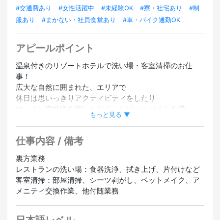
#交通費あり
#女性活躍中
#未経験OK
#寮・社宅あり
#制
服あり
#まかない・社員食堂あり
#車・バイク通勤OK
アピールポイント
温泉付きのリゾートホテルで洗い場・客室清掃のお仕
事！
広大な自然に囲まれた、エリアで
休日は思いっきりアクティビティをしたり
ゆっくり森林浴を楽しんだり、リゾートバイトを満
もっと見る ▼
喫！！
接客がニガテな方や、自分のペースで働きたい方におす
仕事内容 / 備考
すめ！
裏方業務
山々と西湖が魅せる最高のロケーション。
レストランの洗い場：食器洗浄、拭き上げ、片付けなど
目の前に広がる西湖を一人占め♪
客室清掃：部屋清掃、シーツ剥がし、ベットメイク、ア
食事無料！！寮費無料♪♪
メニティ交換作業、他付随業務
温泉付きの好条件！！