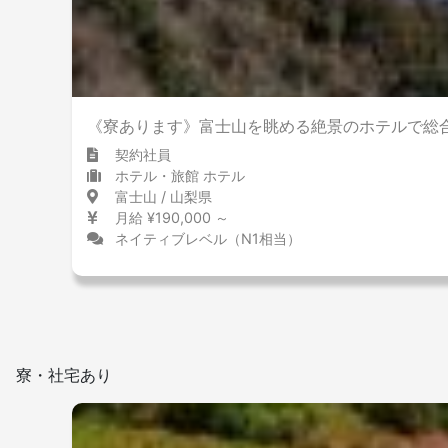
その他
《寮あります》富士山を眺める絶景のホテルで総
契約社員
ホテル・旅館 ホテル
富士山 / 山梨県
月給 ¥190,000 ～
ネイティブレベル（N1相当）
寮・社宅あり