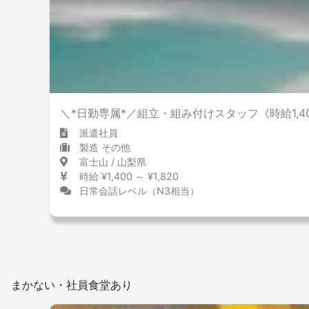
＼*日勤専属*／組立・組み付けスタッフ《時給1,4
派遣社員
製造 その他
富士山 / 山梨県
時給 ¥1,400 ～ ¥1,820
日常会話レベル（N3相当）
まかない・社員食堂あり