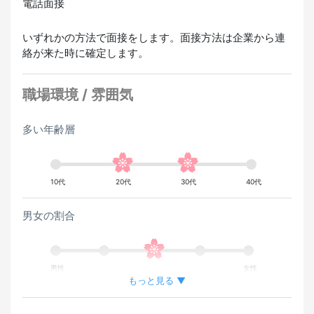
電話面接
いずれかの方法で面接をします。面接方法は企業から連
絡が来た時に確定します。
職場環境 / 雰囲気
多い年齢層
10代
20代
30代
40代
男女の割合
男性
女性
もっと見る ▼
外国人が働いている割合