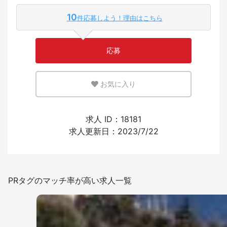
10
件応募しよう！理由はこちら
少ない
多い
応募
英語または母国語を活かせる環境
お気に入り
少ない
多い
外国人の採用経験
求人 ID：18181
求人更新日：2023/7/22
あり
なし
日本語を使う頻度
PRタグのマッチ率が高い求人一覧
少ない
多い