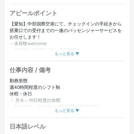
ッフ在籍
#外国人スタッフ採用実績あり
#駅から5分以内
#
チームで働く
アピールポイント
【愛知】中部国際空港にて、チェックインの手続きから
搭乗口での受付までの一連のパッセンジャーサービスを
お任せします！
・未経験welcome
・中国語・韓国語が話せる方歓迎！
もっと見る ▼
・人気の空港内のお仕事
仕事内容 / 備考
▼応募資格
【学歴】 不問、海外出身の方もOK！（VISAの取得・更
勤務形態
新を全面的にサポートします）
週40時間程度のシフト制
・日本語：JLPT N2程度以上（必須）
休暇・休日
・英語で日常会話ができる方（必須）
・ 月８～10日程度の休暇
・中国語・韓国語が話せる方
・有給休暇（入社後6か月目以降で取得可能）
・空港、国際的な業務に興味のある方
もっと見る ▼
待遇・福利厚生
▼勤務地
日本語レベル
・交通費支給（上限：20,000円）
・中部国際空港
・社会保険完備