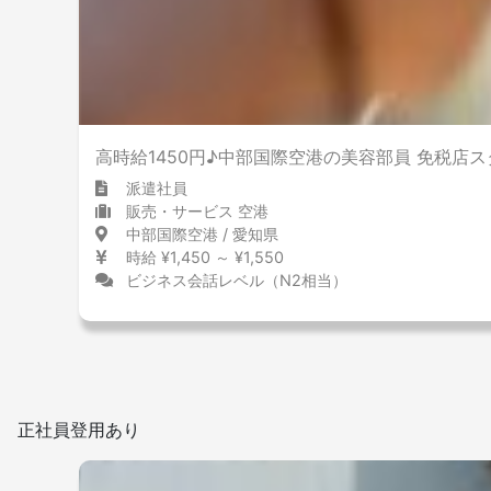
屋内禁煙
高時給1450円♪中部国際空港の美容部員 免税店
派遣社員
販売・サービス 空港
中部国際空港 / 愛知県
時給 ¥1,450 ～ ¥1,550
ビジネス会話レベル（N2相当）
正社員登用あり