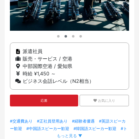
派遣社員
販売・サービス / 空港
中部国際空港 / 愛知県
時給 ¥1,450 ～
ビジネス会話レベル（N2相当）
応募
お気に入り
#交通費あり
#正社員登用あり
#経験者優遇
#英語スピーカ
ー歓迎
#中国語スピーカー歓迎
#韓国語スピーカー歓迎
#ト
もっと見る ▼
レーニング充実
#VISAサポートあり
#制服あり
#外国人スタ