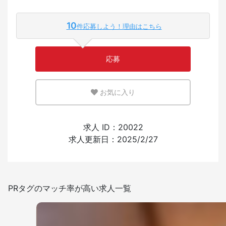
10
件応募しよう！理由はこちら
少ない
多い
応募
英語または母国語を活かせる環境
お気に入り
少ない
多い
外国人の採用経験
求人 ID：20022
求人更新日：2025/2/27
あり
なし
日本語を使う頻度
PRタグのマッチ率が高い求人一覧
少ない
多い