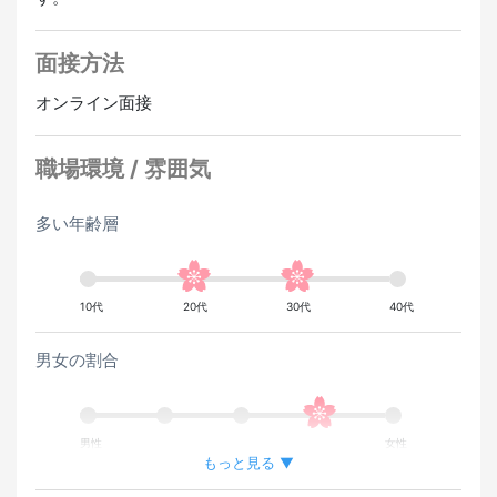
経験者優遇
英語スピーカー歓迎
中国語スピーカー歓迎
韓国語スピーカー歓迎
面接方法
オンライン面接
職場環境 / 雰囲気
多い年齢層
10代
20代
30代
40代
男女の割合
男性
女性
もっと見る ▼
外国人が働いている割合