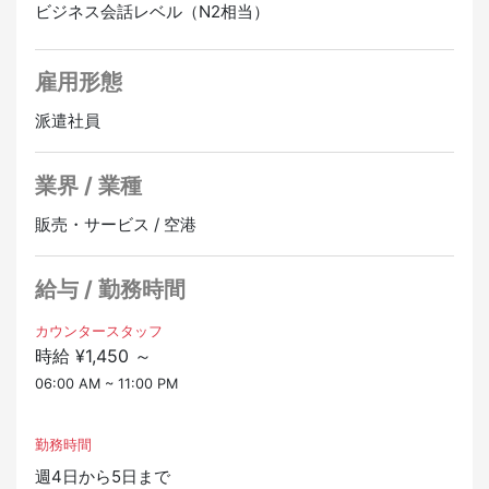
ビジネス会話レベル（N2相当）
社会保険
▼給与
雇用保険
・時給1450円～1550円（経験による）
労災保険
雇用形態
健康保険
▼仕事内容
厚生年金
派遣社員
・チェックインカウンターでの搭乗チェックイン手続き
・渡航書類の確認
セントレア、地上職、CA、客室乗務員、エアライン、航
・搭乗・到着ゲートでの案内
業界 / 業種
空会社、国際空港、LCC、JAL、ANA
・誘導業務 ・手荷物受け渡し、ご案内
正社員登用あり
オンライン面接OK
・VIPサービス、車いすサービス、、、など
販売・サービス / 空港
▼Good Point
給与 / 勤務時間
・ビザ申請・更新全面サポートします
・外国籍の方も多数勤務中
カウンタースタッフ
・未経験者welcome.
時給 ¥1,450 ～
・正社員・直接登用の実績あり
06:00 AM ~ 11:00 PM
～旅行者の笑顔や感謝の言葉を直接感じることができ
る、やりがいのある職業です～
勤務時間
～あなたのサポートが、旅の思い出をより特別なものに
週4日から5日まで
します～