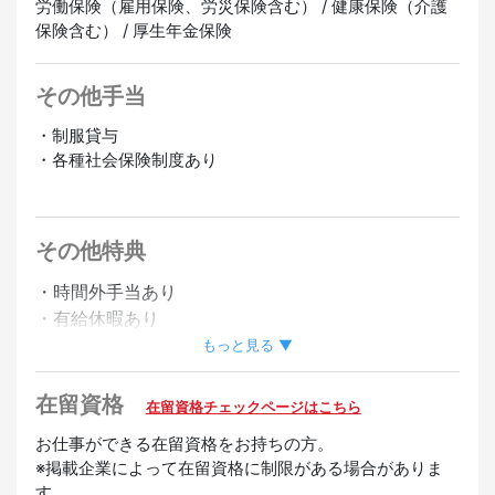
労働保険（雇用保険、労災保険含む） / 健康保険（介護
保険含む） / 厚生年金保険
その他手当
・制服貸与
・各種社会保険制度あり
正社員登用あり
オンライン面接OK
その他特典
・時間外手当あり
・有給休暇あり
・社員登用制度あり
もっと見る ▼
・昇給あり
・深夜手当あり
在留資格
在留資格チェックページはこちら
・友達紹介手当あり
お仕事ができる在留資格をお持ちの方。
※掲載企業によって在留資格に制限がある場合がありま
歓迎
す。