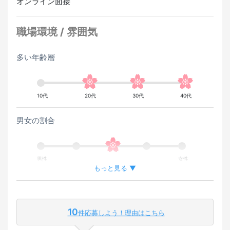
オンライン面接
職場環境 / 雰囲気
多い年齢層
10代
20代
30代
40代
男女の割合
男性
女性
もっと見る ▼
外国人が働いている割合
10
件応募しよう！理由はこちら
少ない
多い