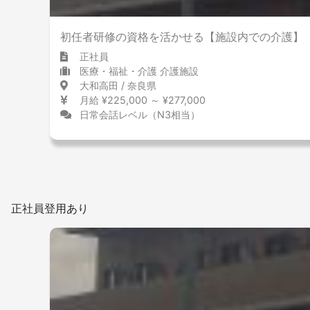
初任者研修の資格を活かせる【施設内での介護】
正社員
医療・福祉・介護 介護施設
大和高田 / 奈良県
月給 ¥225,000 ～ ¥277,000
日常会話レベル（N3相当）
正社員登用あり