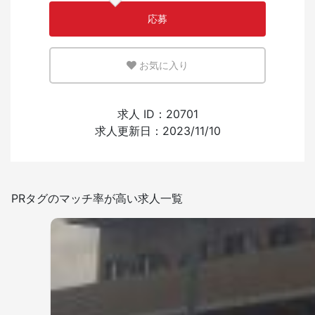
応募
英語または母国語を活かせる環境
お気に入り
少ない
多い
外国人の採用経験
求人 ID：20701
求人更新日：2023/11/10
あり
なし
日本語を使う頻度
PRタグのマッチ率が高い求人一覧
少ない
多い
敷地内禁煙