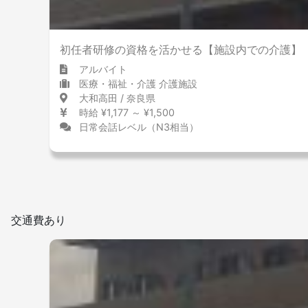
初任者研修の資格を活かせる【施設内での介護】
アルバイト
医療・福祉・介護 介護施設
大和高田 / 奈良県
時給 ¥1,177 ～ ¥1,500
日常会話レベル（N3相当）
交通費あり