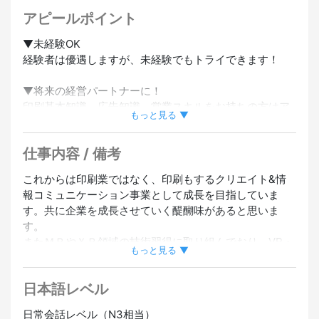
アピールポイント
▼未経験OK
経験者は優遇しますが、未経験でもトライできます！
▼将来の経営パートナーに！
印刷基本知識、広告知識、営業スキルをお持ちの方はア
もっと見る ▼
ドバンテージがあります
この事業を共に成長させていく経営的視点をお持ちの方
仕事内容 / 備考
歓迎★
これからは印刷業ではなく、印刷もするクリエイト&情
▼福利厚生も充実
報コミュニケーション事業として成長を目指していま
各種社会保険完備
す。共に企業を成長させていく醍醐味があると思いま
す。
▼マイカー通勤OK
またＭＲやＸＲ領域の技術習得に取り組んでおり、VR・
従業員専用駐車場あり
もっと見る ▼
XR領域にチャレンジしたい、新しい技術を習得したり成
長意欲の高い方大歓迎★
日本語レベル
正社員登用あり
日常会話レベル（N3相当）