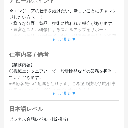
アピールポイント
☆エンジニアの仕事を続けたい、新しいことにチャレン
ジしたい方へ！！
・様々な分野、製品、技術に携われる機会があります。
・豊富なスキル研修によるスキルアップをサポート
・カウンセリングサービスやキャリアサポートなど各種
もっと見る ▼
支援も充実！！
仕事内容 / 備考
※東京、大阪、福岡など全国に拠点があるので、
勤務先が変わる可能性があります。
【業務内容】
〇機械エンジニアとして、設計開発などの業務を担当し
ていただきます。
【MUST】
※各顧客先への配属となります。ご希望の技術領域/仕事
・機械系の設計経験を3年以上お持ちの⽅。
内容とのマッチングをさせていただきます。
もっと見る ▼
※⼤⼿企業の受け⼊れが多数あり、受け⼊れ先企業での研
【WANT】
修を受けることができます。
・機械系Computer Aided Design、Computer Aided
日本語レベル
Engineeringを使用した設計経験がある方。
【⼊社後のキャリアアッププラン】
・開発プロジェクトでリーダー経験がある方。
ビジネス会話レベル（N2相当）
・航空機エンジン部品設計
・後輩の育成経験がある方。
・人工衛星搭載部品設計