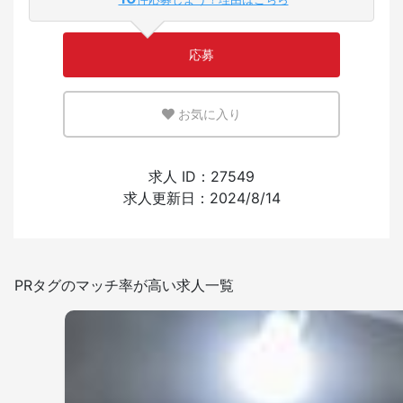
少ない
多い
応募
英語または母国語を活かせる環境
お気に入り
少ない
多い
外国人の採用経験
求人 ID：27549
求人更新日：2024/8/14
あり
なし
日本語を使う頻度
PRタグのマッチ率が高い求人一覧
少ない
多い
敷地内禁煙