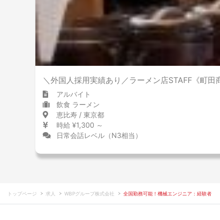
＼外国人採用実績あり／ラーメン店STAFF《町田
アルバイト
飲食 ラーメン
恵比寿 / 東京都
時給 ¥1,300 ～
日常会話レベル（N3相当）
トップページ
求人
WBPグループ株式会社
全国勤務可能！機械エンジニア：経験者