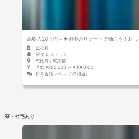
高収入28万円～★街中のリゾートで働こう！おし
正社員
飲食 レストラン
恵比寿 / 東京都
月給 ¥280,000 ～ ¥400,000
日常会話レベル（N3相当）
寮・社宅あり