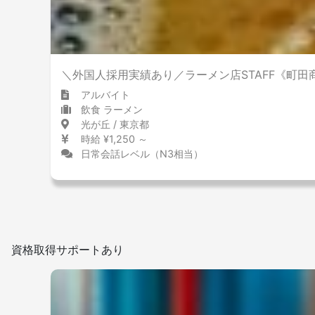
＼外国人採用実績あり／ラーメン店STAFF《町
アルバイト
飲食 ラーメン
光が丘 / 東京都
時給 ¥1,250 ～
日常会話レベル（N3相当）
資格取得サポートあり