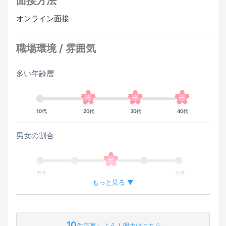
面接方法
オンライン面接
職場環境 / 雰囲気
多い年齢層
10代
20代
30代
40代
男女の割合
男性
女性
もっと見る ▼
外国人が働いている割合
10
件応募しよう！理由はこちら