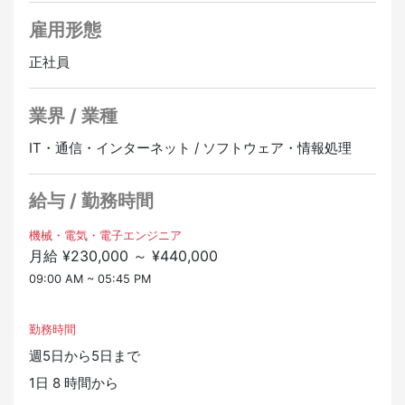
・自動車車体解析
【期待する人物像】
雇用形態
・オートバイの車体設計
・メンバーの指導、育成ができ、チームのマネジメント
・デジタルカメラのフォーカス機構設計
正社員
を任せられる方。
・スマートフォン本体の筐体設計／構造設計
・将来のために役⽴つスキルを⼿に⼊れたい⽅。
※常時600件のプロジェクトがあるため、あなたの希望や
・新しい技術や情報を学ぶことが苦にならない⽅。
業界 / 業種
興味を 叶えることができるはずです。
・成長したい、スキルアップしたい、ステップアップし
たい方。
IT・通信・インターネット / ソフトウェア・情報処理
給与 / 勤務時間
機械・電気・電子エンジニア
月給 ¥230,000 ～ ¥440,000
09:00 AM ~ 05:45 PM
勤務時間
週5日から5日まで
1日 8 時間から