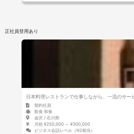
正社員登用あり
日本料理レストランで仕事しながら、一流のサー
契約社員
飲食 和食
金沢 / 石川県
月給 ¥250,000 ～ ¥300,000
ビジネス会話レベル（N2相当）