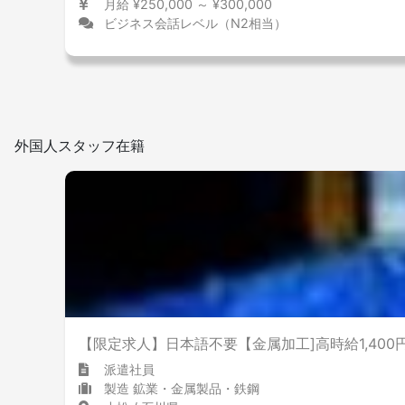
月給 ¥250,000 ～ ¥300,000
ビジネス会話レベル（N2相当）
外国人スタッフ在籍
【限定求人】日本語不要【金属加工]高時給1,400円
派遣社員
製造 鉱業・金属製品・鉄鋼