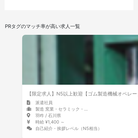
日本語を使う頻度
PRタグのマッチ率が高い求人一覧
少ない
多い
屋内禁煙
【限定求人】N5以上歓迎【ゴム製造機械オペレータ
派遣社員
製造 窯業・セラミック・ゴム・セメント
羽咋 / 石川県
時給 ¥1,400 ～
自己紹介・挨拶レベル（N5相当）