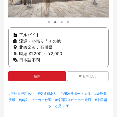
アルバイト
流通・小売り / その他
北鉄金沢 / 石川県
時給 ¥1,200 ～ ¥2,000
日本語不問
応募
お気に入り
#正社員登用あり
#交通費あり
#VISAサポートあり
#経験者
優遇
#英語スピーカー歓迎
#韓国語スピーカー歓迎
#中国語
もっと見る ▼
スピーカー歓迎
#ベトナム語スピーカー歓迎
#ポルトガル語ス
ピーカー歓迎
#タガログ語スピーカー歓迎
#スペイン語スピー