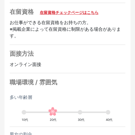
・昇給あり
在留資格
在留資格チェックページはこちら
歓迎
お仕事ができる在留資格をお持ちの方。
経験者優遇
英語スピーカー歓迎
韓国語スピーカー歓迎
※掲載企業によって在留資格に制限がある場合がありま
す。
中国語スピーカー歓迎
ベトナム語スピーカー歓迎
ポルト
ガル語スピーカー歓迎
タガログ語スピーカー歓迎
スペイン
面接方法
語スピーカー歓迎
日本語ビギナー歓迎
オンライン面接
職場環境 / 雰囲気
多い年齢層
10代
20代
30代
40代
男女の割合