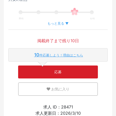
男性
女性
もっと見る ▼
外国人が働いている割合
掲載終了まで残り10日
少ない
多い
10
件応募しよう！理由はこちら
英語または母国語を活かせる環境
応募
少ない
多い
お気に入り
外国人の採用経験
求人 ID：28471
求人更新日：2026/3/10
あり
なし