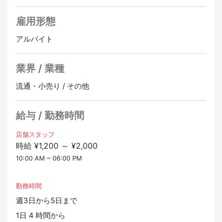
【主な業務内容】
・平日夜間・週末・祝日など柔軟に勤務できる方
・接客、販売対応
雇用形態
・店舗の清掃および商品ディスプレイ
【歓迎する経験】
・免税手続きや通訳のサポート
アルバイト
販売経験、包丁の知識、料理関係の経験
・在庫管理
高いコミュニケーション力と接客スキル
業界 / 業種
【TAIMATSUについて】
我々は、伝統的な技術と文化を継承し、持続可能な方法
TAIMATSU株式会社は、日本の伝統工芸を再定義する企
で新しい形に繋げることを目指しています。
流通・小売り / その他
業です。
このミッションを実現するために、新しいアイデアや視
世界各国から集まった多様なバックグラウンドを持つメ
点をもたらしてくれる人材を求めています。
ンバーが、革新的な視点で伝統工芸の可能性を追求して
給与 / 勤務時間
います。
和包丁から日本酒、侍精神が息づく体験施設まで、私た
店舗スタッフ
時給 ¥1,200 ～ ¥2,000
ちが創り出すサービスやプロダクトは、伝統の魅力を最
大限に引き出し、グローバルに発信しています。
10:00 AM ~ 06:00 PM
正社員登用あり
オンライン面接OK
勤務時間
週3日から5日まで
1日 4 時間から