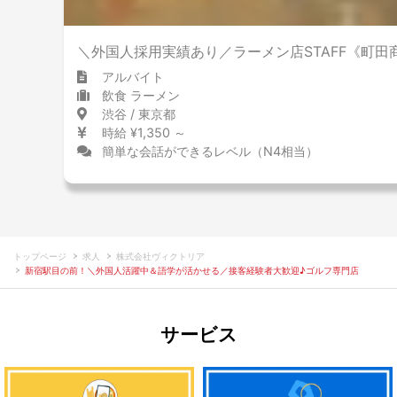
＼外国人採用実績あり／ラーメン店STAFF《町田
アルバイト
飲食 ラーメン
渋谷 / 東京都
時給 ¥1,350 ～
簡単な会話ができるレベル（N4相当）
トップページ
求人
株式会社ヴィクトリア
新宿駅目の前！＼外国人活躍中＆語学が活かせる／接客経験者大歓迎♪ゴルフ専門店
サービス