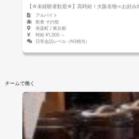
【☆未経験者歓迎☆】高時給！大阪名物≪お好み焼
アルバイト
飲食 その他
有楽町 / 東京都
時給 ¥1,300 ～
日常会話レベル（N3相当）
チームで働く