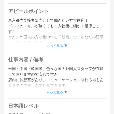
実績あり
#駅から5分以内
#シフト自由
#チームで働く
アピールポイント
東京都内で接客販売として働きたい方大歓迎！
ゴルフのスキルが無くても、入社後に細かく指導しま
す！
また、外国人の方が集中する「新宿」で、あなたの語学
力を活かせる場面多々！
もっと見る ▼
特に中国語(北京語・広東語・上海語・香港語・台湾語な
ど)を話せる方は大歓迎です♪
仕事内容 / 備考
米国・中国・韓国等、色々な国の外国人スタッフが在籍
日本全国にある大きなゴルフチェーンなので安心！
しておりますので安心です♪
当店はもちろん、日本人以外のスタッフが多数活躍する
店内に休憩室があり、コミュニケーション取れる場もあ
会社です。
りますので楽しんで仕事できます。
全体の40％ほどは海外のお客様の為、やりがいをもって
もちろん店外の飲食店もOK！
もっと見る ▼
仕事ができます！
ゴルフが好きな方はもちろんのこと、「興味がある」く
日本語レベル
らいでもOK！