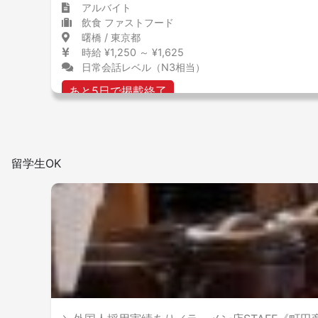
アルバイト
飲食 ファストフード
曙橋 / 東京都
時給 ¥1,250 ～ ¥1,625
日常会話レベル（N3相当）
あと5日で掲載終了
留学生OK