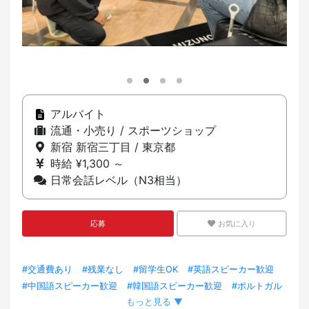
アルバイト
流通・小売り / スポーツショップ
新宿 新宿三丁目 / 東京都
時給 ¥1,300 ～
日常会話レベル（N3相当）
応募
お気に入り
#交通費あり
#残業なし
#留学生OK
#英語スピーカー歓迎
#中国語スピーカー歓迎
#韓国語スピーカー歓迎
#ポルトガル
もっと見る ▼
語スピーカー歓迎
#外国人スタッフ在籍
#外国人スタッフ採用