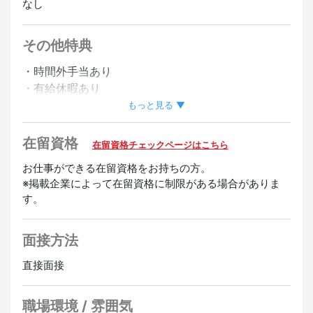
なし
その他特典
・時間外手当あり
・有給休暇あり
・社員登用制度あり
もっと見る ▼
歓迎
在留資格
在留資格チェックページはこちら
英語スピーカー歓迎
中国語スピーカー歓迎
韓国語スピー
お仕事ができる在留資格をお持ちの方。
※掲載企業によって在留資格に制限がある場合がありま
カー歓迎
ポルトガル語スピーカー歓迎
す。
面接方法
直接面接
職場環境 / 雰囲気