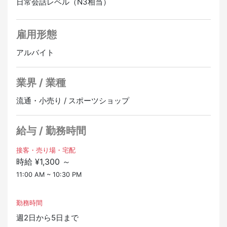
日常会話レベル（N3相当）
初心者の方にも、販売経験がゼロの方にも、
きちんと社員が寄り添って指導しますのでご安心くださ
い。
雇用形態
留学生やワーキングホリデー(条件あり)の方でも大歓迎
アルバイト
です♪
▼仕事内容
業界 / 業種
・ゴルフ用品・アパレルなどの販売
流通・小売り / スポーツショップ
・商品の陳列、補充、レジ
・店内清掃他、店舗運営に関わる業務
・難しい商品説明などは社員が対応します（通訳をお願
給与 / 勤務時間
いすることがあります）
接客・売り場・宅配
▼こんな方大歓迎です！
時給 ¥1,300 ～
・ホテルやレストランでのサービス経験2年以上
11:00 AM ~ 10:30 PM
・スポーツインストラクター経験2年以上
勤務時間
週2日から5日まで