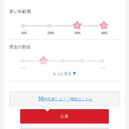
多い年齢層
10代
20代
30代
40代
男女の割合
男性
女性
もっと見る ▼
外国人が働いている割合
10
件応募しよう！理由はこちら
少ない
多い
応募
英語または母国語を活かせる環境