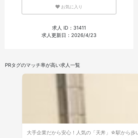
お気に入り
少ない
多い
外国人の採用経験
求人 ID：31411
求人更新日：2026/4/23
あり
なし
日本語を使う頻度
PRタグのマッチ率が高い求人一覧
少ない
多い
喫煙室設置
大手企業だから安心！人気の「天丼」☆駅から歩い