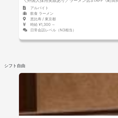
＼外国人採用実績あり／ラーメン店STAFF《町田
アルバイト
飲食 ラーメン
恵比寿 / 東京都
時給 ¥1,300 ～
日常会話レベル（N3相当）
シフト自由