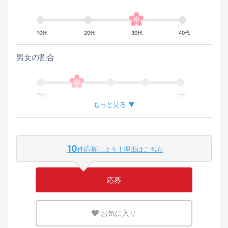
10代
20代
30代
40代
男女の割合
男性
女性
もっと見る ▼
外国人が働いている割合
10
件応募しよう！理由はこちら
少ない
多い
応募
英語または母国語を活かせる環境
お気に入り
少ない
多い