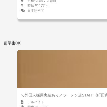
京橋(大阪) / 大阪府
時給 ¥1,177 ～
日本語不問
留学生OK
＼外国人採用実績あり／ラーメン店STAFF《町田
アルバイト
飲食 ラーメン