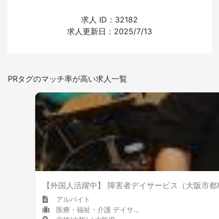
外国人の採用経験
求人 ID：32182
求人更新日：2025/7/13
あり
なし
日本語を使う頻度
PRタグのマッチ率が高い求人一覧
少ない
多い
喫煙室設置
【外国人活躍中】 障害者デイサービス（大阪市
アルバイト
医療・福祉・介護 デイサービス