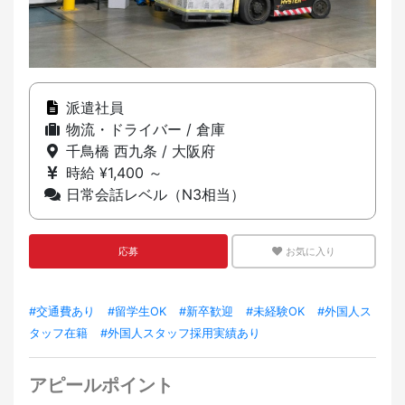
派遣社員
物流・ドライバー / 倉庫
千鳥橋 西九条 / 大阪府
時給 ¥1,400 ～
日常会話レベル（N3相当）
応募
お気に入り
#交通費あり
#留学生OK
#新卒歓迎
#未経験OK
#外国人ス
タッフ在籍
#外国人スタッフ採用実績あり
アピールポイント