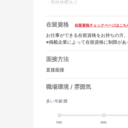
・有給休暇あり
歓迎
在留資格
在留資格チェックページはこち
経験者優遇
お仕事ができる在留資格をお持ちの方
※掲載企業によって在留資格に制限があ
面接方法
直接面接
職場環境 / 雰囲気
多い年齢層
10代
20代