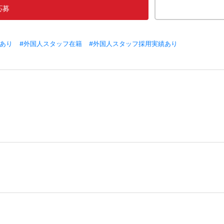
応募
トあり
#外国人スタッフ在籍
#外国人スタッフ採用実績あり