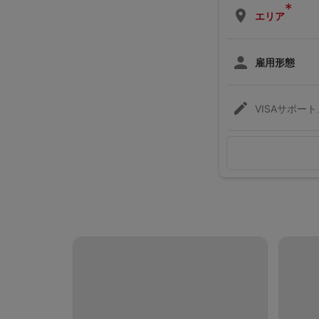
*
エリア
雇用形態
VISAサポー