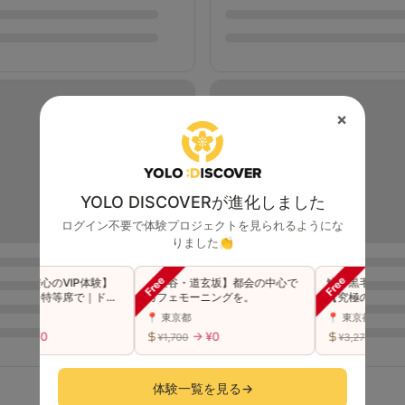
×
YOLO DISCOVERが進化しました
ログイン不要で体験プロジェクトを見られるようにな
りました👏
も安心のVIP体験】
【渋谷・道玄坂】都会の中心で
鰻・黒毛和牛・ハン
ブを特等席で｜ドリ
カフェモーニングを。
【究極の和風オムラ
シャンパン演出付き
📍 東京都
📍 東京都
→ ¥0
→ ¥0
→ ¥0
¥1,700
¥3,278
体験一覧を見る
→