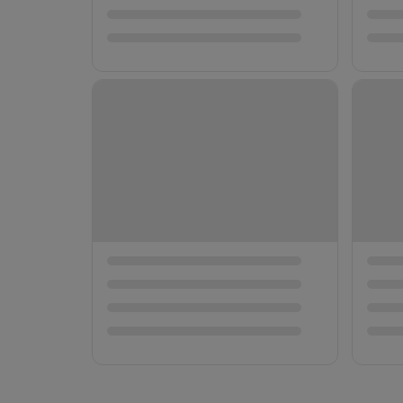
【初めてで
六本木クラ
ンク2杯＆
📍 東京都
¥60,000