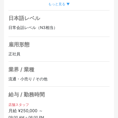
催しています。
もっと見る ▼
●各種接客対応（店舗に来店されるお客様への対応、当
前職が保育士 、幼稚園教諭、医療福祉関係者など未経験
社ブランドの商品説明・レジ対応、各種アフターフォロ
者も大歓迎！
日本語レベル
ー、各種問い合わせ対応）。
成長機会：自動車業界の最新トレンドやカーパーツに関
日常会話レベル（N3相当）
●オフ会・イベント運営補助（自社主催のオフ会の企
する知識を深め、スキルを向上させる絶好の機会です。
画・運営補助、イベント当日の受付・進行補助、参加車
両の写真撮影、オフ会の告知・集客活動）
クリエイティブな仕事環境：SNS運用やイベント企画な
雇用形態
ど、創造性を発揮できる多様な業務に挑戦できます。
●自社ブランドＳＮＳの運用（各種ＳＮＳ運用、コンテ
正社員
ンツの企画、作成、投稿、フォロワーとのコミュニケー
キャリアアップ：努力と成果が評価される環境で、キャ
ション、ＳＮＳキャンペーンの企画・実施）
リアアップを目指せます。
業界 / 業種
自動車やカーパーツに対する情熱を活かし、当社で一緒
流通・小売り / その他
に成長しませんか？興味をお持ちの方は、ぜひご応募く
ださい！
給与 / 勤務時間
店舗スタッフ
月給 ¥250,000 ～
09:00 AM ~ 06:00 PM