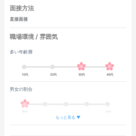
面接方法
直接面接
職場環境 / 雰囲気
多い年齢層
10代
20代
30代
40代
男女の割合
男性
女性
もっと見る ▼
外国人が働いている割合