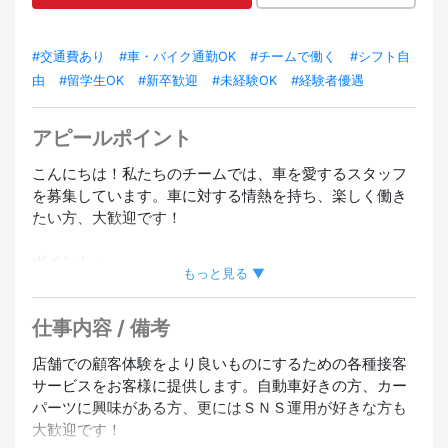
#交通費あり
#車・バイク通勤OK
#チームで働く
#シフト自
由
#留学生OK
#新卒歓迎
#未経験OK
#経験者優遇
アピールポイント
こんにちは！私たちのチームでは、車を愛するスタッフ
を募集しています。車に対する情熱を持ち、楽しく働き
たい方、大歓迎です！
ポイント：
もっと見る ▼
車好きにはたまらない環境！
最新の車種のカスタムパーツを販売できます。
仕事内容 / 備考
店舗での顧客体験をより良いものにするための各種接客
楽しい職場環境！
サービスをお客様に提供します。自動車好きの方、カー
車好きが集まる職場なので、共通の話題で盛り上がるこ
パーツに興味がある方、更にはＳＮＳ運用が好きな方も
と間違いなし！
大歓迎です！
定期的にオフ会イベントや車関連のアクティビティも開