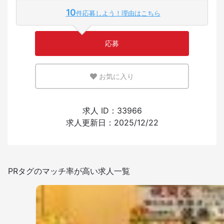
10
件応募しよう！理由はこちら
少ない
多い
応募
英語または母国語を活かせる環境
お気に入り
少ない
多い
外国人の採用経験
求人 ID：33966
求人更新日：2025/12/22
あり
なし
日本語を使う頻度
PRタグのマッチ率が高い求人一覧
少ない
多い