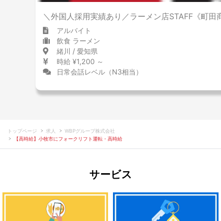
＼外国人採用実績あり／ラーメン店STAFF《町田
アルバイト
飲食 ラーメン
緒川 / 愛知県
時給 ¥1,200 ～
日常会話レベル（N3相当）
トップページ
求人
WBPグループ株式会社
【高時給】小牧市にフォークリフト運転・高時給
サービス