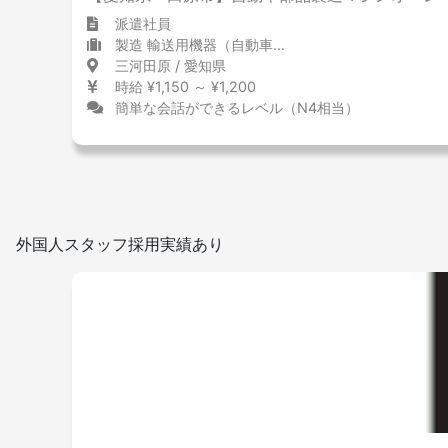
派遣社員
製造 輸送用機器（自動車含む）
三河田原 / 愛知県
時給 ¥1,150 ～ ¥1,200
簡単な会話ができるレベル（N4相当）
外国人スタッフ採用実績あり