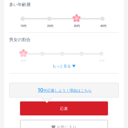
多い年齢層
10代
20代
30代
40代
男女の割合
男性
女性
もっと見る ▼
外国人が働いている割合
10
件応募しよう！理由はこちら
少ない
多い
応募
英語または母国語を活かせる環境
お気に入り