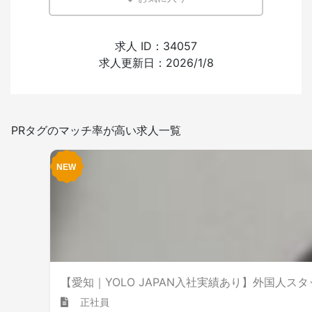
少ない
多い
外国人の採用経験
求人 ID：34057
求人更新日：2026/1/8
あり
なし
日本語を使う頻度
PRタグのマッチ率が高い求人一覧
少ない
多い
喫煙室設置
【愛知｜YOLO JAPAN入社実績あり】外国人ス
正社員