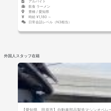
アルバイト
飲食 ラーメン
豊橋 / 愛知県
時給 ¥1,180 ～
日常会話レベル（N3相当）
外国人スタッフ在籍
【愛知県 田原市】自動車部品製造マシンオペレ