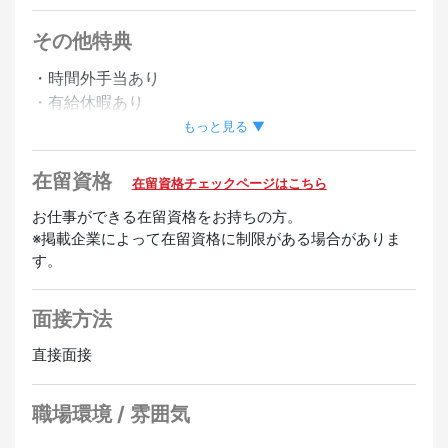
その他特典
・時間外手当あり
・有給休暇あり
・社員登用制度あり
もっと見る ▼
歓迎
在留資格
在留資格チェックページはこちら
経験者優遇
お仕事ができる在留資格をお持ちの方。
※掲載企業によって在留資格に制限がある場合がありま
す。
面接方法
直接面接
職場環境 / 雰囲気