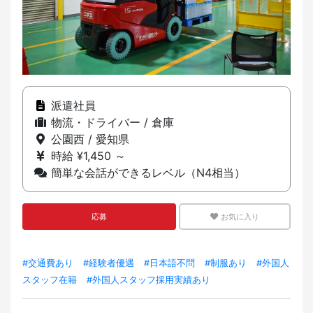
派遣社員
物流・ドライバー / 倉庫
公園西 / 愛知県
時給 ¥1,450 ～
簡単な会話ができるレベル（N4相当）
応募
お気に入り
#交通費あり
#経験者優遇
#日本語不問
#制服あり
#外国人
スタッフ在籍
#外国人スタッフ採用実績あり