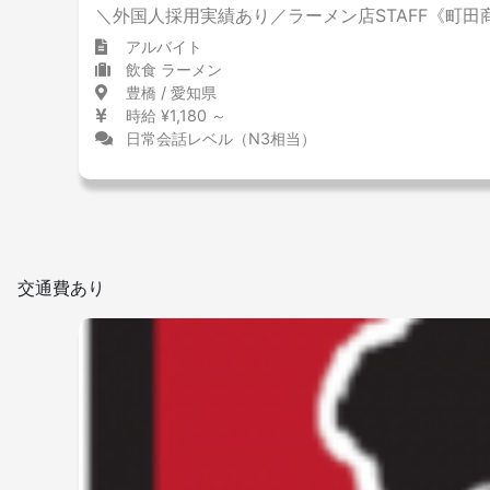
＼外国人採用実績あり／ラーメン店STAFF《町田
アルバイト
飲食 ラーメン
豊橋 / 愛知県
時給 ¥1,180 ～
日常会話レベル（N3相当）
交通費あり