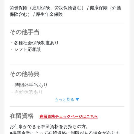
労働保険（雇用保険、労災保険含む） / 健康保険（介護
保険含む） / 厚生年金保険
その他手当
・各種社会保険制度あり
・シフト応相談
正社員登用あり
その他特典
・時間外手当あり
・有給休暇あり
・昇給あり
もっと見る ▼
・友達紹介手当あり
在留資格
在留資格チェックページはこちら
歓迎
お仕事ができる在留資格をお持ちの方。
未経験OK
中国語スピーカー歓迎
英語スピーカー歓迎
※掲載企業によって在留資格に制限がある場合がありま