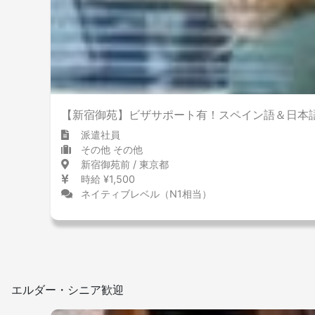
少ない
多い
屋内禁煙
【新宿御苑】ビザサポート有！スペイン語＆日本
派遣社員
その他 その他
新宿御苑前 / 東京都
時給 ¥1,500
ネイティブレベル（N1相当）
エルダー・シニア歓迎