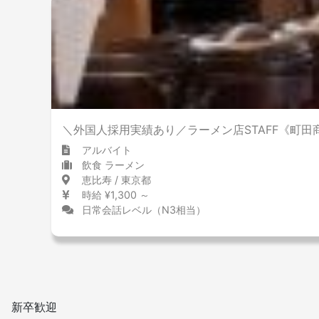
＼外国人採用実績あり／ラーメン店STAFF《町田
アルバイト
飲食 ラーメン
恵比寿 / 東京都
時給 ¥1,300 ～
日常会話レベル（N3相当）
新卒歓迎