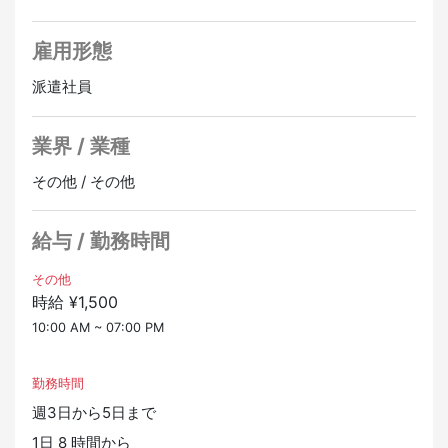
・全日（シフト制週2～5）
スムーズに進めばエントリーから1週間程度で就業開始が
・【夜勤】 22時～翌8時 ※休憩2h
可能です。
雇用形態
◇ネパール語+英語
【就業先について】
派遣社員
・全日（シフト制、土日含む週2～3日）
訪日・在住外国人の日常生活に関するあらゆる事につい
・9時～22時（実働8H・休憩1H）
て通訳・翻訳でサポートしている会社です。
業界 / 業種
多く外国人が働く会社で、自分の母国語を使いながら更
◇ベトナム語＋英語
なる日本語力を高めませんか。
◇全日（シフト制、土日含む週2～3日、4H～)
その他 / その他
◇9時～23時の間で4時間以上
【場所】都内どこから通うのも便利な場所です。
給与 / 勤務時間
◇中国語
【その他】
・全日（シフト制、土日含む週3～5日）
その他言語も多数あり。
その他
・日勤：08時～22時（休憩1時間） 週5 （希望者は夜
時給 ¥1,500
日本語＋母国語＋多言語を話せる方は是非ともお問い合
勤も可）
わせください。
10:00 AM ~ 07:00 PM
正社員登用あり
◇英語
◇シフト制週3～5日
勤務時間
◇日勤：08時～22時（休憩1時間）（希望者は夜勤も
週3日から5日まで
可）
1日 8 時間から