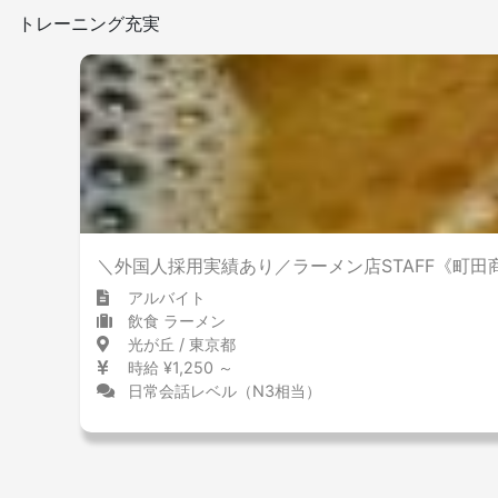
トレーニング充実
＼外国人採用実績あり／ラーメン店STAFF《町
アルバイト
飲食 ラーメン
光が丘 / 東京都
時給 ¥1,250 ～
日常会話レベル（N3相当）