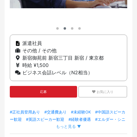
派遣社員
その他 / その他
新宿御苑前 新宿三丁目 新宿 / 東京都
時給 ¥1,500
ビジネス会話レベル（N2相当）
応募
お気に入り
#正社員登用あり
#交通費あり
#未経験OK
#中国語スピーカ
ー歓迎
#英語スピーカー歓迎
#経験者優遇
#エルダー・シニ
もっと見る ▼
ア歓迎
#新卒歓迎
#スペイン語スピーカー歓迎
#技術・人文
知識・国際業務ビザ OK
#韓国語スピーカー歓迎
#ベトナム語