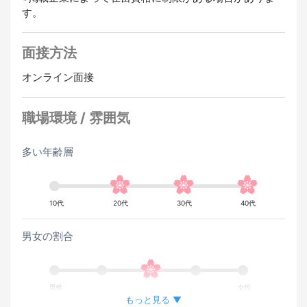
す。
経験者優遇
スペイン語スピーカー歓迎
韓国語スピーカー
歓迎
ベトナム語スピーカー歓迎
ポルトガル語スピーカー歓
面接方法
迎
タガログ語スピーカー歓迎
オンライン面接
職場環境 / 雰囲気
多い年齢層
10代
20代
30代
40代
男女の割合
男性
女性
もっと見る ▼