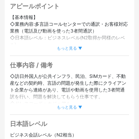
スピーカー歓迎
#ポルトガル語スピーカー歓迎
#タガログ語ス
アピールポイント
ピーカー歓迎
#ネパール語スピーカー歓迎
#インドネシア語ス
【基本情報】
ピーカー歓迎
#駅から5分以内
#外国人スタッフ採用実績あり
◇業務内容:多言語コールセンターでの通訳・お客様対応
#外国人スタッフ在籍
#VISAサポートあり
#トレーニング充
業務（電話及び動画を使った3者間通訳）
実
◇日本語レベル：ビジネスレベル(N2取得か同様のレベ
ル)
もっと見る ▼
◇その他：ExelやWord、メールを使った一般的な入力操
作
仕事内容 / 備考
【言語スキル等】
◇訪日外国人が公共インフラ、民泊、SIMカード、不動
◇タイ語＋英語
産などの契約時、言語の問題が発生した際にクライアン
・全日（シフト制、土日含む週5日）
ト企業から連絡があり、電話や動画を使用した3者間通
・9時～18時/ 13時～22時/ 14時～23時
訳を行い、問題を解決してもらう仕事です。
◇ドレスコード：カジュアル
◇スペイン語(ポルトガル語)
もっと見る ▼
・全日（シフト制、土日含む週3～5日）※週5日歓迎
【スケジュール】
・【夜勤】 22時～翌8時 ※休憩2h
日本語レベル
当社担当者と面談（在留カードの確認含む）→スキルシ
ートを作成＆クライアントへ推薦→会社訪問（日本語な
◇ 韓国語
ビジネス会話レベル（N2相当）
どのチェック）→就業開始