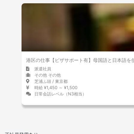
港区の仕事【ビザサポート有】母国語と日本語を
派遣社員
その他 その他
芝浦ふ頭 / 東京都
時給 ¥1,450 ～ ¥1,500
日常会話レベル（N3相当）