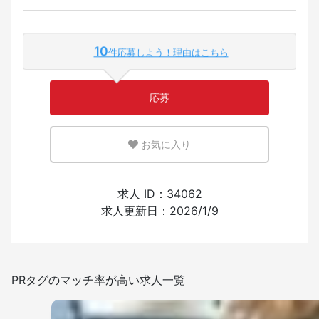
外国人が働いている割合
10
件応募しよう！理由はこちら
少ない
多い
応募
英語または母国語を活かせる環境
お気に入り
少ない
多い
外国人の採用経験
求人 ID：34062
求人更新日：2026/1/9
あり
なし
日本語を使う頻度
PRタグのマッチ率が高い求人一覧