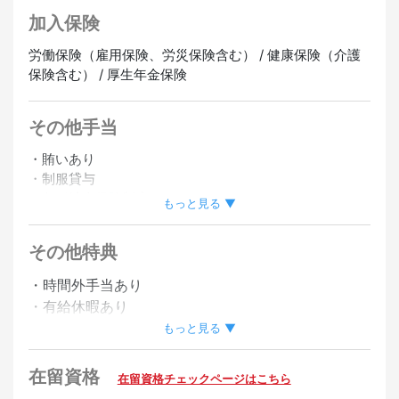
加入保険
労働保険（雇用保険、労災保険含む） / 健康保険（介護
保険含む） / 厚生年金保険
その他手当
・賄いあり
・制服貸与
・各種社会保険制度あり
もっと見る ▼
・車通勤OK
・バイク通勤OK
その他特典
・従業員割引あり
・シフト応相談
・時間外手当あり
・有給休暇あり
正社員登用あり
オンライン面接OK
・社員登用制度あり
もっと見る ▼
歓迎
在留資格
在留資格チェックページはこちら