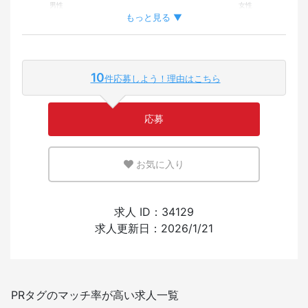
男性
女性
もっと見る ▼
外国人が働いている割合
10
件応募しよう！理由はこちら
少ない
多い
応募
英語または母国語を活かせる環境
お気に入り
少ない
多い
外国人の採用経験
求人 ID：34129
求人更新日：2026/1/21
あり
なし
日本語を使う頻度
PRタグのマッチ率が高い求人一覧