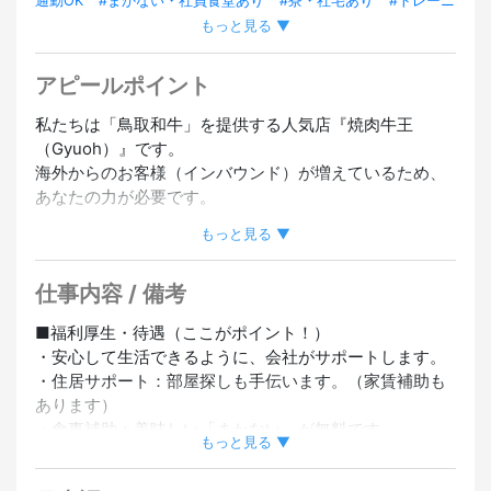
通勤OK
#まかない・社員食堂あり
#寮・社宅あり
#トレーニ
もっと見る ▼
ング充実
#チームで働く
#経験者優遇
#未経験OK
アピールポイント
私たちは「鳥取和牛」を提供する人気店『焼肉牛王
（Gyuoh）』です。
海外からのお客様（インバウンド）が増えているため、
あなたの力が必要です。
もっと見る ▼
■仕事の内容
ホール（接客）とキッチン（調理）の仕事です。
仕事内容 / 備考
経験がなくても、私たちが丁寧に教えます。
■福利厚生・待遇（ここがポイント！）
■ステップアップ（正社員）
・安心して生活できるように、会社がサポートします。
・仕事に慣れたら、店舗の管理やシフト作成、アルバイ
・住居サポート：部屋探しも手伝います。（家賃補助も
トの教育もお願いします。
あります）
・将来は「店長」や「マネージャー」を目指せます。
・食事補助：美味しい「まかない」が無料です。
もっと見る ▼
・家族手当：子供の人数に応じて手当を支給します。
■雇用形態と給与
まずはアルバイトからスタートします。