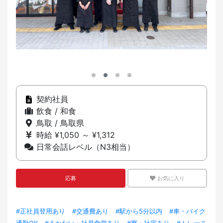
契約社員
飲食 / 和食
鳥取 / 鳥取県
時給 ¥1,050 ～ ¥1,312
日常会話レベル（N3相当）
応募
お気に入り
#正社員登用あり
#交通費あり
#駅から5分以内
#車・バイク