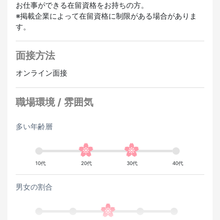
経験者優遇
未経験OK
お仕事ができる在留資格をお持ちの方。
※掲載企業によって在留資格に制限がある場合がありま
す。
面接方法
オンライン面接
職場環境 / 雰囲気
多い年齢層
10代
20代
30代
40代
男女の割合