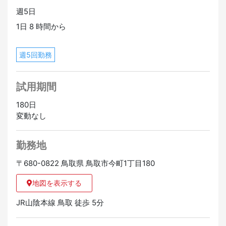
・永住者、定住者、配偶者VISA（就労制限がない方）
週5日
・日本語能力：N3レベル以上
1日 8 時間から
・長く日本で働きたい方
週5回勤務
試用期間
180日
変動なし
勤務地
〒680-0822 鳥取県 鳥取市今町1丁目180
地図を表示する
JR山陰本線 鳥取 徒歩 5分