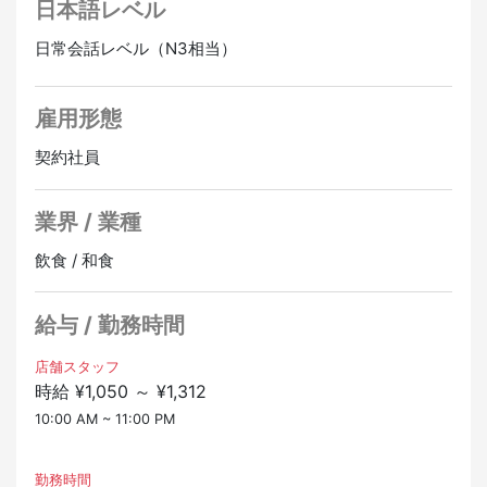
日本語レベル
■その他：
・社会保険完備
アルバイト（正社員登用あり）
日常会話レベル（N3相当）
・交通費支給
時給：1,050円 〜
・制服貸与
22時以降は時給UP
正社員登用あり
オンライン面接OK
雇用形態
正社員（幹部候補）
契約社員
月給：307,426円 〜 348,970円
※基本給、固定残業代を含む
経験や能力で給与は上がります。
業界 / 業種
賞与・昇給あります
飲食 / 和食
■働く場所
鳥取駅からすぐ近くです。通いやすい場所です。
給与 / 勤務時間
1. 鳥取駅北口店
鳥取駅から徒歩30秒
店舗スタッフ
時給 ¥1,050 ～ ¥1,312
2. 鳥取本店
10:00 AM ~ 11:00 PM
鳥取駅から徒歩5分
応募条件
勤務時間