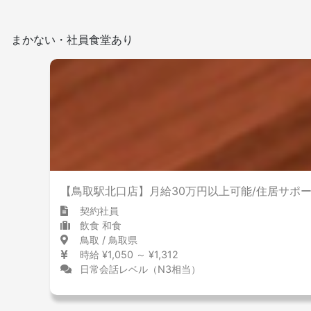
まかない・社員食堂あり
【鳥取駅北口店】月給30万円以上可能/住居サポ
契約社員
飲食 和食
鳥取 / 鳥取県
時給 ¥1,050 ～ ¥1,312
日常会話レベル（N3相当）