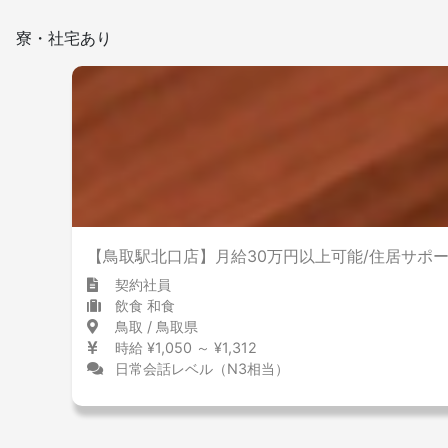
寮・社宅あり
【鳥取駅北口店】月給30万円以上可能/住居サポ
契約社員
飲食 和食
鳥取 / 鳥取県
時給 ¥1,050 ～ ¥1,312
日常会話レベル（N3相当）