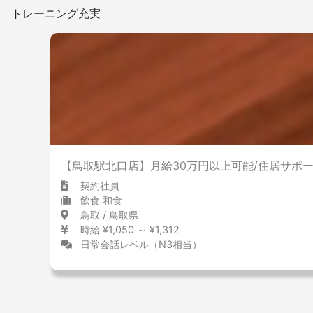
トレーニング充実
【鳥取駅北口店】月給30万円以上可能/住居サポ
契約社員
飲食 和食
鳥取 / 鳥取県
時給 ¥1,050 ～ ¥1,312
日常会話レベル（N3相当）