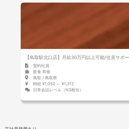
少ない
多い
その他
【鳥取駅北口店】月給30万円以上可能/住居サポ
契約社員
飲食 和食
鳥取 / 鳥取県
時給 ¥1,050 ～ ¥1,312
日常会話レベル（N3相当）
正社員登用あり