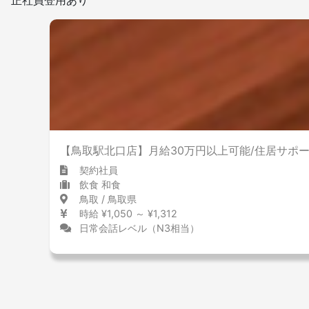
【鳥取駅北口店】月給30万円以上可能/住居サポ
契約社員
飲食 和食
鳥取 / 鳥取県
時給 ¥1,050 ～ ¥1,312
日常会話レベル（N3相当）