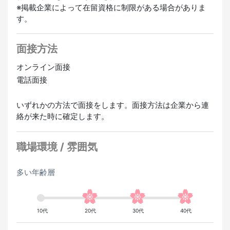
日本語ビギナー歓迎
未経験OK
※掲載企業によって在留資格に制限がある場合がありま
す。
面接方法
オンライン面接
電話面接
いずれかの方法で面接をします。面接方法は企業から連
絡が来た時に確定します。
職場環境 / 雰囲気
多い年齢層
10代
20代
30代
40代