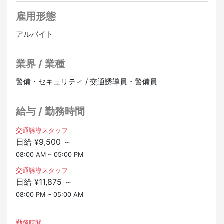
移住を希望の人もwelcome♪
★まずは本社や営業所に出勤し、乗り合わせて現場へ向
気軽に相談してください。
雇用形態
かいます。
アルバイト
▼すぐに内定
◎こんな人におすすめ
面接は1回だけ！即日内定
・警備関係での経験をいかしたい人
履歴書も必要ありません
業界 / 業種
・日本語に自信がない人
・交通誘導に興味がある人
▼未経験welcome
警備・セキュリティ / 交通誘導員・警備員
・しっかり稼ぎたい人
警備の仕事が未経験でも大丈夫！
・ながく働ける仕事につきたい人
研修があるので安心してスタートできます。
給与 / 勤務時間
▼応募後の流れについて
▼シフト相談可能
STEP 1：「YOLO WORK」より応募してください
交通誘導スタッフ
日勤or夜勤も選べます。
日給 ¥9,500 ～
STEP 2：求人担当者より面接のリクエストのメールが届
あなたの希望の働き方を教えてください。
きます
08:00 AM ~ 05:00 PM
STEP 3 ：オンライン(電話)で面接、まずはお互いに自己
▼友達紹介制度あり
交通誘導スタッフ
紹介をしましょう！
一緒にはたらきたい友達を紹介してくれれば
日給 ¥11,875 ～
STEP 4：実際に会社を見に来てください！
紹介した人とされた人に10万円プレゼント
08:00 PM ~ 05:00 AM
正社員登用あり
オンライン面接OK
🔵GOOD POINT
勤務時間
・交通費支給（ガソリン代）