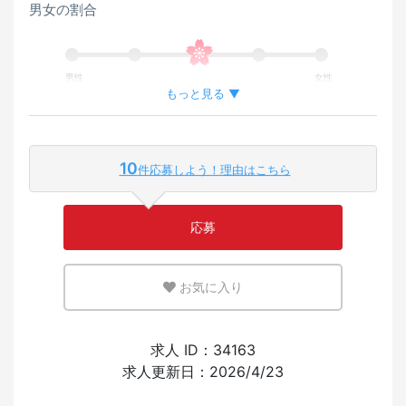
男女の割合
男性
女性
もっと見る ▼
外国人が働いている割合
10
件応募しよう！理由はこちら
少ない
多い
応募
英語または母国語を活かせる環境
お気に入り
少ない
多い
外国人の採用経験
求人 ID：34163
求人更新日：2026/4/23