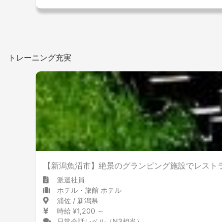
トレーニング充実
【新潟魚沼市】絶景のグランピング施設でレストラ
派遣社員
ホテル・旅館 ホテル
浦佐 / 新潟県
時給 ¥1,200 ～
日常会話レベル（N3相当）