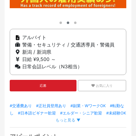
アルバイト
警備・セキュリティ / 交通誘導員・警備員
新潟 / 新潟県
日給 ¥9,500 ～
日常会話レベル（N3相当）
応募
お気に入り
#交通費あり
#正社員登用あり
#副業・WワークOK
#転勤な
し
#日本語ビギナー歓迎
#エルダー・シニア歓迎
#未経験OK
もっと見る ▼
#外国人スタッフ在籍
#外国人スタッフ採用実績あり
#資格取
得サポートあり
#寮・社宅あり
#トレーニング充実