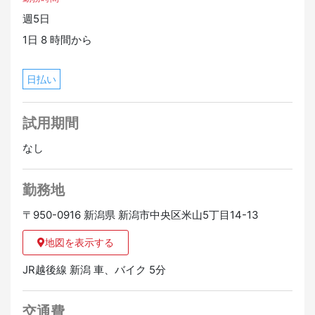
・子育て支援金あり
週5日
・転勤なし
1日 8 時間から
・老若男女歓迎
・長期アルバイト歓迎
・制服貸与あり
日払い
・健康診断あり
・有給休暇あり
試用期間
・直行直帰OK
なし
勤務地
〒950-0916 新潟県 新潟市中央区米山5丁目14-13
地図を表示する
JR越後線 新潟 車、バイク 5分
交通費