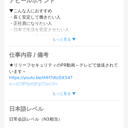
アピールポイント
▼こんな人におすすめ
・長く安定して働きたい人
・正社員になりたい人
・日本で生活を安定させたい人
・しっかりお金をかせぎたい人
もっと見る ▼
・かんたんな仕事から始めたい人
仕事内容 / 備考
▼高日給
日給9,500円～(日勤)
★リリーフセキュリティのPR動画～テレビで放送されて
日給11,875円～(夜勤)
います～
業界トップクラスの高日給！
https://youtu.be/iHH7dtoSX34?
昇給あり！
si=xC0P0pIQFgCGeU3v
▼日払いOK
もっと見る ▼
【 仕事内容 】
毎日が給料日！
交通誘導スタッフの募集です！
銀行のATMで働いた分だけ引き出せます。
日本語レベル
交通誘導は、工事現場などで歩行者や車両を誘導しま
給料日前に給料をうけとれます。
す。
日常会話レベル（N3相当）
▼寮あり
みんなを守る大切な仕事です。資格は必要ありません！