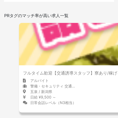
あり
なし
日本語を使う頻度
PRタグのマッチ率が高い求人一覧
少ない
多い
屋内禁煙
フルタイム歓迎【交通誘導スタッフ】寮あり/稼
アルバイト
警備・セキュリティ 交通誘導員・警備員
五泉 / 新潟県
日給 ¥9,500 ～
日常会話レベル（N3相当）