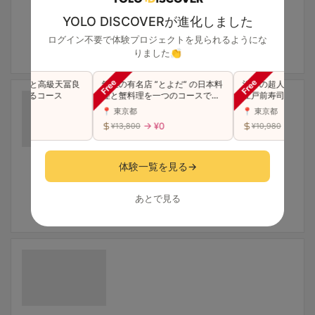
YOLO DISCOVERが進化しました
ログイン不要で体験プロジェクトを見られるようにな
りました👏
級寿司と高級天冨良
銀座の有名店 ”とよだ” の日本料
渋谷の超人気店が銀
能できるコース
理と蟹料理を一つのコースで贅
江戸前寿司 "特上"
沢に味わう（同伴可）
スをご堪能(同伴可)
📍 東京都
📍 東京都
 ¥0
→ ¥0
→ ¥0
¥13,800
¥10,980
体験一覧を見る
→
あとで見る