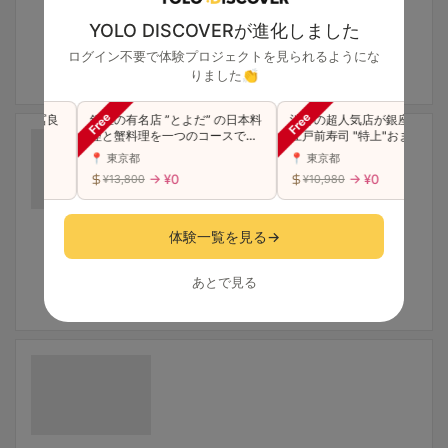
YOLO DISCOVERが進化しました
ログイン不要で体験プロジェクトを見られるようにな
りました👏
級天冨良
銀座の有名店 ”とよだ” の日本料
渋谷の超人気店が銀座に☆高級
ース
理と蟹料理を一つのコースで贅
江戸前寿司 "特上"おまかせコー
沢に味わう（同伴可）
スをご堪能(同伴可)
📍 東京都
📍 東京都
→ ¥0
→ ¥0
¥13,800
¥10,980
体験一覧を見る
→
あとで見る