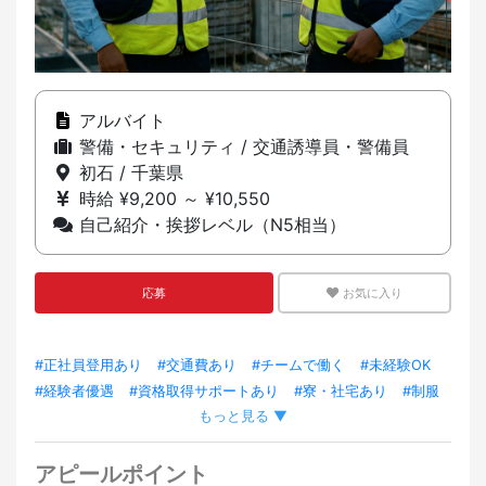
アルバイト
警備・セキュリティ / 交通誘導員・警備員
初石 / 千葉県
時給 ¥9,200 ～ ¥10,550
自己紹介・挨拶レベル（N5相当）
応募
お気に入り
#正社員登用あり
#交通費あり
#チームで働く
#未経験OK
#経験者優遇
#資格取得サポートあり
#寮・社宅あり
#制服
もっと見る ▼
あり
#トレーニング充実
アピールポイント