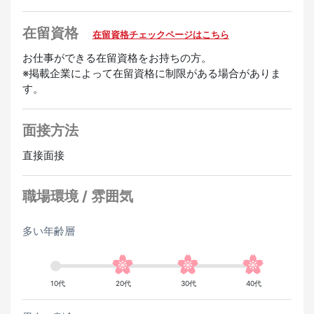
・昇給あり
・深夜手当あり
在留資格
在留資格チェックページはこちら
・友達紹介手当あり
お仕事ができる在留資格をお持ちの方。
※掲載企業によって在留資格に制限がある場合がありま
歓迎
す。
未経験OK
経験者優遇
面接方法
直接面接
職場環境 / 雰囲気
多い年齢層
10代
20代
30代
40代