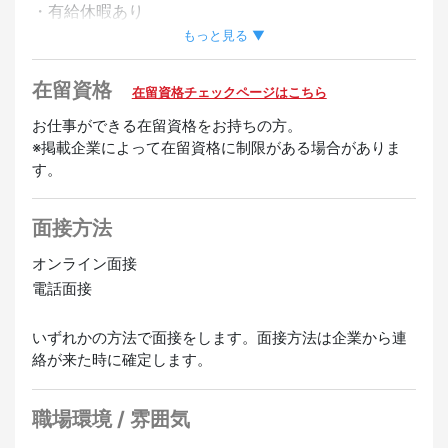
・有給休暇あり
もっと見る ▼
歓迎
在留資格
在留資格チェックページはこちら
未経験OK
経験者優遇
女性活躍中
お仕事ができる在留資格をお持ちの方。
※掲載企業によって在留資格に制限がある場合がありま
す。
面接方法
オンライン面接
電話面接
いずれかの方法で面接をします。面接方法は企業から連
絡が来た時に確定します。
職場環境 / 雰囲気