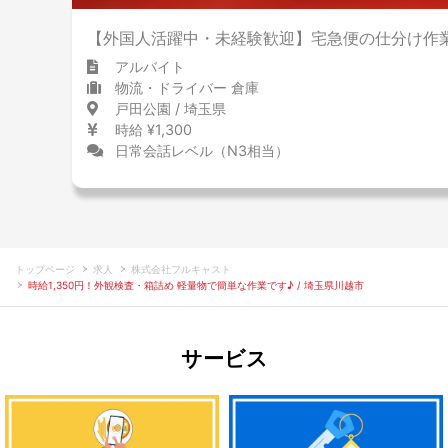
【外国人活躍中・未経験歓迎】宅急便の仕分け作
アルバイト
物流・ドライバー 倉庫
戸田公園 / 埼玉県
時給 ¥1,300
日常会話レベル（N3相当）
トップページ
求人
株式会社フルキャスト
時給1,350円！外観検査・箱詰め 軽量物で簡単な作業です♪ / 埼玉県川越市
サービス