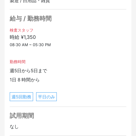
製造 / 日用品・雑貨
【就業時間】
8:30～17:30 実働8時間／休憩1時間
給与 / 勤務時間
【就業日】
月～金 （週5日）
検査スタッフ
時給 ¥1,350
*土日休み
08:30 AM ~ 05:30 PM
【応募資格】
・日常会話レベル（JLPT N3相当）
勤務時間
※未経験OK！
週5日から5日まで
【交通手段】
1日 8 時間から
・JR「川越駅」よりバス30分
・JR「上尾駅」よりバス30分
週5回勤務
平日のみ
試用期間
なし