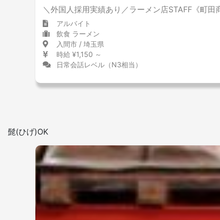
＼外国人採用実績あり／ラーメン店STAFF《町田
アルバイト
飲食 ラーメン
入間市 / 埼玉県
時給 ¥1,150 ～
日常会話レベル（N3相当）
髭(ひげ)OK