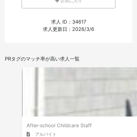
お気に入り
少ない
多い
外国人の採用経験
求人 ID：34617
求人更新日：2026/3/6
あり
なし
日本語を使う頻度
PRタグのマッチ率が高い求人一覧
少ない
多い
屋内禁煙
After-school Childcare Staff
アルバイト