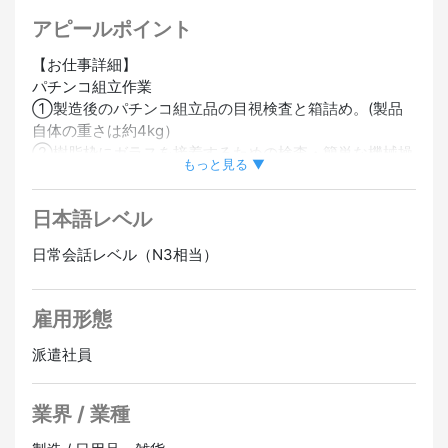
アピールポイント
【お仕事詳細】
パチンコ組立作業
①製造後のパチンコ組立品の目視検査と箱詰め。(製品
自体の重さは約4kg）
②樹脂枠にガラスを接着するための検査・簡単な機械操
もっと見る ▼
作（作業開始の合図はボタンを押す）
③その他、補助・付帯作業など
日本語レベル
※難しい仕事は一切なし、知識や経験は不要です！
日常会話レベル（N3相当）
【給与】
1,350円/時
※残業した場合時給25％アップ
雇用形態
【福利厚生】
派遣社員
・雇用保険
・社会保険
業界 / 業種
・厚生年金