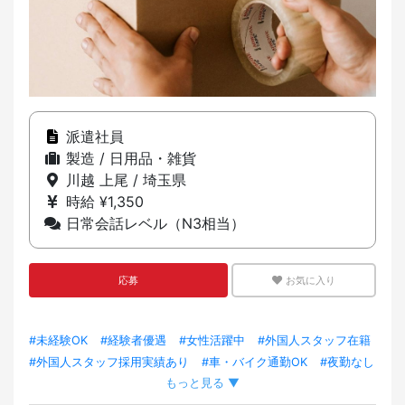
派遣社員
製造 / 日用品・雑貨
川越 上尾 / 埼玉県
時給 ¥1,350
日常会話レベル（N3相当）
応募
お気に入り
#未経験OK
#経験者優遇
#女性活躍中
#外国人スタッフ在籍
#外国人スタッフ採用実績あり
#車・バイク通勤OK
#夜勤なし
もっと見る ▼
#服装自由
#髪型/髪色自由
#髭(ひげ)OK
#タトゥーOK