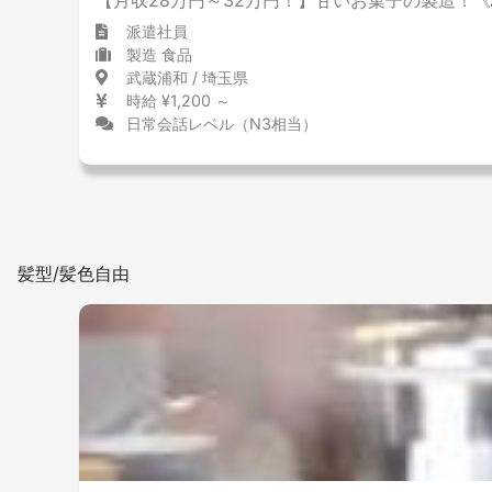
【月収28万円～32万円！】甘いお菓子の製造！
派遣社員
製造 食品
武蔵浦和 / 埼玉県
時給 ¥1,200 ～
日常会話レベル（N3相当）
髪型/髪色自由