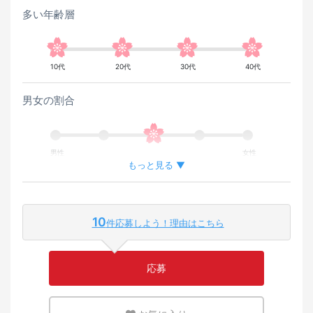
多い年齢層
10代
20代
30代
40代
男女の割合
男性
女性
もっと見る ▼
外国人が働いている割合
10
件応募しよう！理由はこちら
少ない
多い
応募
英語または母国語を活かせる環境