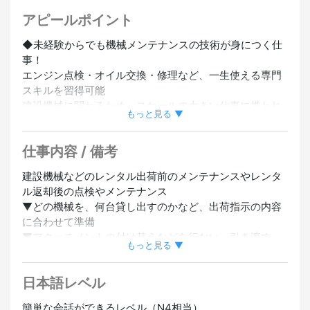
在籍
#外国人スタッフ採用実績あり
#タトゥーOK
アピールポイント
◆未経験からでも機械メンテナンスの技術が身につく仕
事！
エンジン点検・オイル交換・修理など、一生使える専門
スキルを習得可能
建設機械に関わるため、スケールの大きい仕事に携われ
もっと見る ▼
る
作業内容が明確で、コツコツ作業が好きな方に向いてい
仕事内容 / 備考
る
機械・ものづくりが好きな方に最適な環境です。
建設機械などのレンタル出荷前のメンテナンスやレンタ
ル返却後の点検やメンテナンス
◆資格は入社後に取得可能
▼どの機械を、何台貸し出すのかなど、出荷指示の内容
フォークリフト・クレーンなどの資格を取得していただ
に合わせて準備
きます。
▼アタッチメントの付け替えなどを行ない、引き渡す
将来的に整備・メンテナンスのプロとしてキャリアアッ
もっと見る ▼
▼返却後また使えるようにメンテナンス、清掃を実施
プ可能
※具体的には、エンジンまわりの点検やオイル交換、グリ
日本語レベル
スアップ、エレメント交換、エアブローなど。
◆日本語初心者もOK
▼故障箇所があれば修理。大掛かりな故障は関連会社へ
日本語レベルN4程度でOK → これから日本語を伸ばした
簡単な会話ができるレベル（N4相当）