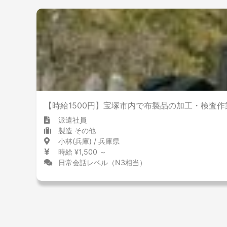
【時給1500円】宝塚市内で布製品の加工・検査作
派遣社員
製造 その他
小林(兵庫) / 兵庫県
時給 ¥1,500 ～
日常会話レベル（N3相当）