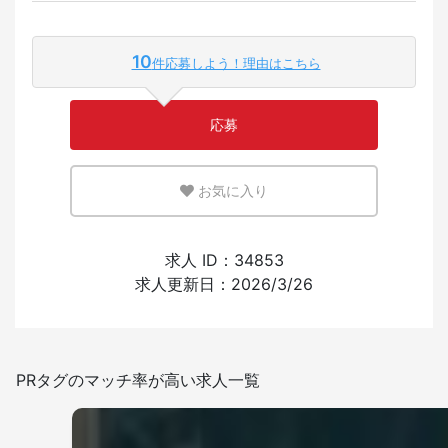
外国人が働いている割合
10
件応募しよう！理由はこちら
少ない
多い
応募
英語または母国語を活かせる環境
お気に入り
少ない
多い
外国人の採用経験
求人 ID：34853
求人更新日：2026/3/26
あり
なし
日本語を使う頻度
PRタグのマッチ率が高い求人一覧