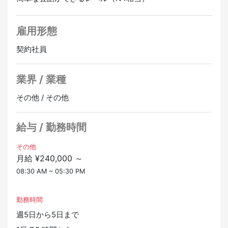
依頼しますが、 簡単なものであれば自社で行なう
い人も歓迎
正社員登用あり
技術を身につけながら日本で長く働ける環境
チームで作業するため、日本語の実践練習にもなります
雇用形態
契約社員
※夏は暑く、体力が必要な仕事
作業着は汚れます（機械整備のため）
業界 / 業種
外仕事・現場仕事に近い環境です。
→その代わり
その他 / その他
👉 体を動かすのが好きな人にはピッタリ
👉 しっかり技術が身につく仕事です
給与 / 勤務時間
その他
月給 ¥240,000 ～
08:30 AM ~ 05:30 PM
勤務時間
週5日から5日まで