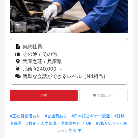
契約社員
その他 / その他
武庫之荘 / 兵庫県
月給 ¥240,000 ～
簡単な会話ができるレベル（N4相当）
応募
お気に入り
#正社員登用あり
#交通費あり
#日本語ビギナー歓迎
#経験
者優遇
#技術・人文知識・国際業務ビザ OK
#VISAサポートあ
もっと見る ▼
り
#制服あり
#VISAスポンサーシップあり
#外国人スタッフ