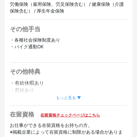
労働保険（雇用保険、労災保険含む） / 健康保険（介護
保険含む） / 厚生年金保険
その他手当
・各種社会保険制度あり
・バイク通勤OK
正社員登用あり
その他特典
・有給休暇あり
・昇給あり
もっと見る ▼
歓迎
在留資格
在留資格チェックページはこちら
日本語ビギナー歓迎
経験者優遇
お仕事ができる在留資格をお持ちの方。
※掲載企業によって在留資格に制限がある場合がありま