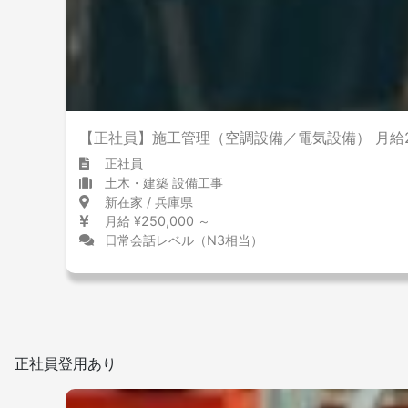
少ない
多い
敷地内禁煙
【正社員】施工管理（空調設備／電気設備） 月給
正社員
土木・建築 設備工事
新在家 / 兵庫県
月給 ¥250,000 ～
日常会話レベル（N3相当）
正社員登用あり