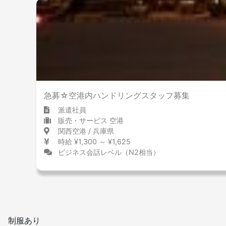
急募☆空港内ハンドリングスタッフ募集
派遣社員
販売・サービス 空港
関西空港 / 兵庫県
時給 ¥1,300 ～ ¥1,625
ビジネス会話レベル（N2相当）
制服あり