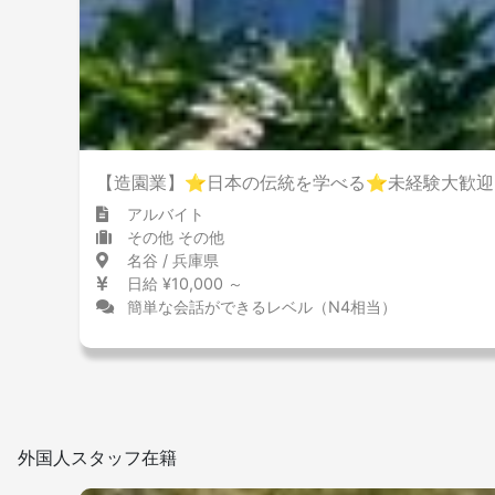
【造園業】⭐︎日本の伝統を学べる⭐︎未経験大歓迎
アルバイト
その他 その他
名谷 / 兵庫県
日給 ¥10,000 ～
簡単な会話ができるレベル（N4相当）
外国人スタッフ在籍