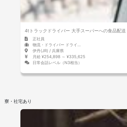
喫煙室設置
4tトラックドライバー 大手スーパーへの食品配送
正社員
物流・ドライバー ドライバー
伊丹(JR) / 兵庫県
月給 ¥254,898 ～ ¥335,625
日常会話レベル（N3相当）
寮・社宅あり