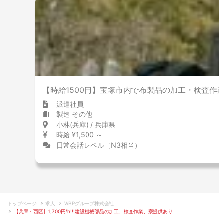
【時給1500円】宝塚市内で布製品の加工・検査作
派遣社員
製造 その他
小林(兵庫) / 兵庫県
時給 ¥1,500 ～
日常会話レベル（N3相当）
トップページ
求人
WBPグループ株式会社
【兵庫・西区】1,700円/h!!!建設機械部品の加工、検査作業、寮提供あり