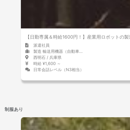
【日勤専属＆時給1600円！】産業用ロボットの
派遣社員
製造 輸送用機器（自動車含む）
西明石 / 兵庫県
時給 ¥1,600 ～
日常会話レベル（N3相当）
制服あり