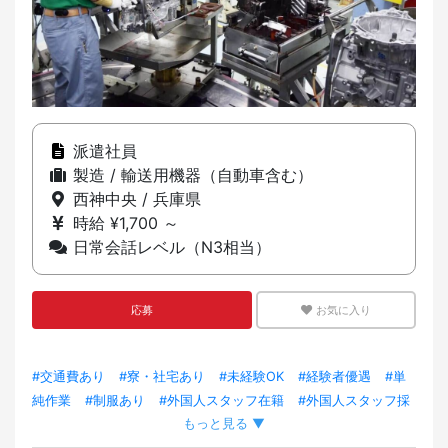
派遣社員
製造 / 輸送用機器（自動車含む）
西神中央 / 兵庫県
時給 ¥1,700 ～
日常会話レベル（N3相当）
応募
お気に入り
#交通費あり
#寮・社宅あり
#未経験OK
#経験者優遇
#単
純作業
#制服あり
#外国人スタッフ在籍
#外国人スタッフ採
もっと見る ▼
用実績あり
#車・バイク通勤OK
#転勤なし