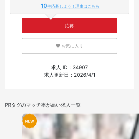
10
件応募しよう！理由はこちら
少ない
多い
応募
英語または母国語を活かせる環境
お気に入り
少ない
多い
外国人の採用経験
求人 ID：34907
求人更新日：2026/4/1
あり
なし
日本語を使う頻度
PRタグのマッチ率が高い求人一覧
少ない
多い