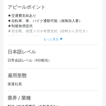
アピールポイント
★交通費支給あり
★自転車、車、バイク通勤可能（保険加入要）
★制服無償提供
★安全靴、保護メガネ有償支給（給料から天引き）
★寮提供あり（無料）
もっと見る ▼
★2交替 ①8:00～17:00
②21:00～6:00
日本語レベル
20分有償休憩あり 実働時間8時間
深夜割増あり
日常会話レベル（N3相当）
雇用形態
派遣社員
業界 / 業種