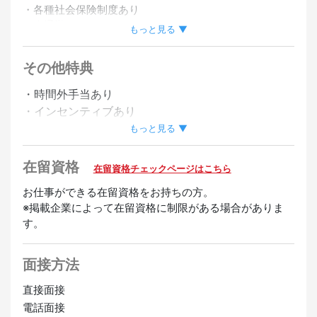
・各種社会保険制度あり
・車通勤OK
もっと見る ▼
・バイク通勤OK
その他特典
・時間外手当あり
・インセンティブあり
・有給休暇あり
もっと見る ▼
・深夜手当あり
・友達紹介手当あり
在留資格
在留資格チェックページはこちら
歓迎
お仕事ができる在留資格をお持ちの方。
※掲載企業によって在留資格に制限がある場合がありま
未経験OK
経験者優遇
す。
面接方法
直接面接
電話面接