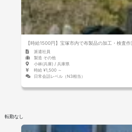
【時給1500円】宝塚市内で布製品の加工・検査作
派遣社員
製造 その他
小林(兵庫) / 兵庫県
時給 ¥1,500 ～
日常会話レベル（N3相当）
転勤なし