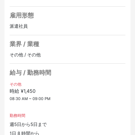
力操作ができる方
【研修について】
◇条件：時間単価1,450円（言語スキルにより多少変動有
雇用形態
手厚い研修があります。
り）昇給あり 交通費全額支給
初期段階は研修メインで、少しずつお客様対応を増やし
派遣社員
ていきます。
【スケジュール】
OJTを繰り返しながら1年かけて独り立ちして頂きます。
当社担当者と面談（在留カードの確認含む）→スキルシ
業界 / 業種
ート作成し、クライアントへ推薦→会社訪問（言語チェ
【就業先について】
ック）→就業開始
その他 / その他
訪日・在住外国人の日常生活に関するあらゆる内容につ
スムーズに進めば1週間程度で就業開始。
いて18言語で通訳・翻訳のサポートをしている会社で
す。
給与 / 勤務時間
◇事務所移転予定：現在は新橋駅からゆりかもめ線で７
多く外国人が働く会社で、自分の母国語を使いながら更
分の「芝浦ふ頭」駅徒歩１分の就業場所ですが、６月末
なる日本語力を高めませんか。
その他
を目途に「初台」駅付近に事務所を移動する予定です。
時給 ¥1,450
正社員登用あり
※いずれも交通費は全額支給ですのでご安心ください。
08:30 AM ~ 09:00 PM
勤務時間
週5日から5日まで
1日 8 時間から