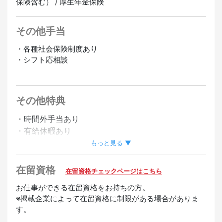
保険含む） / 厚生年金保険
その他手当
・各種社会保険制度あり
・シフト応相談
正社員登用あり
その他特典
・時間外手当あり
・有給休暇あり
・昇給あり
もっと見る ▼
・友達紹介手当あり
在留資格
在留資格チェックページはこちら
歓迎
お仕事ができる在留資格をお持ちの方。
タガログ語スピーカー歓迎
英語スピーカー歓迎
経験者優
※掲載企業によって在留資格に制限がある場合がありま
す。
遇
未経験OK