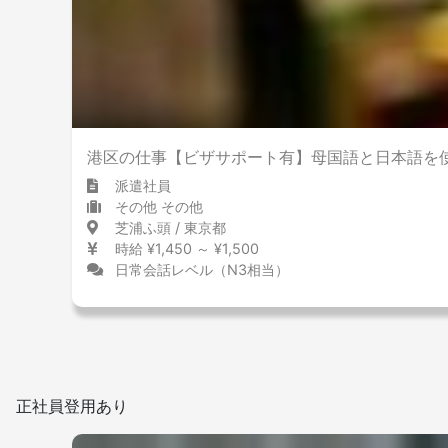
港区の仕事【ビザサポート有】母国語と日本語を
派遣社員
その他 その他
芝浦ふ頭 / 東京都
時給 ¥1,450 ～ ¥1,500
日常会話レベル（N3相当）
正社員登用あり