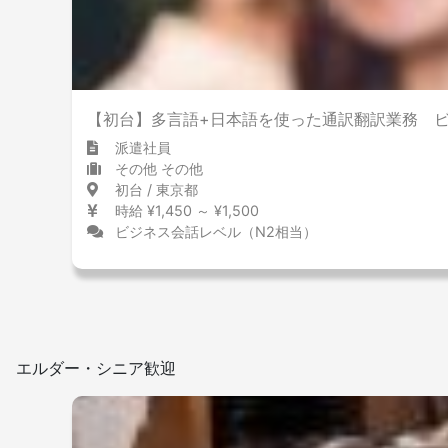
屋内禁煙
【初台】多言語+日本語を使った通訳翻訳業務 
派遣社員
その他 その他
初台 / 東京都
時給 ¥1,450 ～ ¥1,500
ビジネス会話レベル（N2相当）
エルダー・シニア歓迎