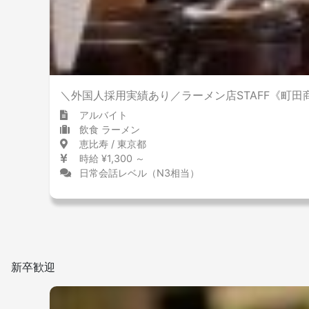
＼外国人採用実績あり／ラーメン店STAFF《町田
アルバイト
飲食 ラーメン
恵比寿 / 東京都
時給 ¥1,300 ～
日常会話レベル（N3相当）
新卒歓迎