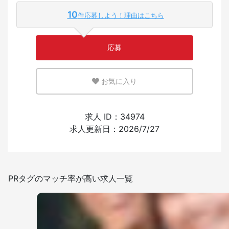
10
件応募しよう！理由はこちら
少ない
多い
応募
英語または母国語を活かせる環境
お気に入り
少ない
多い
外国人の採用経験
求人 ID：34974
求人更新日：2026/7/27
あり
なし
日本語を使う頻度
PRタグのマッチ率が高い求人一覧
少ない
多い