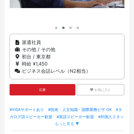
派遣社員
その他 / その他
初台 / 東京都
時給 ¥1,450
ビジネス会話レベル（N2相当）
応募
お気に入り
#VISAサポートあり
#技術・人文知識・国際業務ビザ OK
#タ
ガログ語スピーカー歓迎
#英語スピーカー歓迎
#外国人スタッ
もっと見る ▼
フ在籍
#外国人スタッフ採用実績あり
#駅から5分以内
#新
卒歓迎
#エルダー・シニア歓迎
#交通費あり
#トレーニング