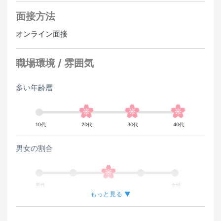
面接方法
オンライン面接
職場環境 / 雰囲気
多い年齢層
10代
20代
30代
40代
男女の割合
男性
女性
もっと見る ▼
外国人が働いている割合