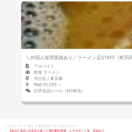
＼外国人採用実績あり／ラーメン店STAFF《町
アルバイト
飲食 ラーメン
光が丘 / 東京都
時給 ¥1,250 ～
日常会話レベル（N3相当）
トップページ
求人
株式会社グローバルジョブズ
【初台】英語+日本語を使った通訳翻訳業務 ビザサポート有 昇給あり