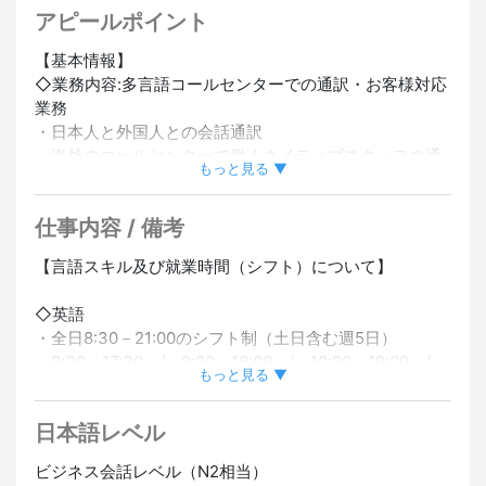
充実
#経験者優遇
#未経験OK
#正社員登用あり
アピールポイント
【基本情報】
◇業務内容:多言語コールセンターでの通訳・お客様対応
業務
・日本人と外国人との会話通訳
・海外のコールセンターで働くネイティブスタッフの通
もっと見る ▼
訳
・メール翻訳等
仕事内容 / 備考
・日本語でのサポート対応
※電話や映像機器を使用し交通機関・店舗・医療施設・公
【言語スキル及び就業時間（シフト）について】
的機関などへのお問い合わせに関する通訳、メール翻訳
などが主業務です。
◇英語
・全日8:30－21:00のシフト制（土日含む週5日）
◇日本語レベル：ビジネスレベル(N2取得か又は同様の
・8:30～17:30 / 9:00～18:00 / 10:00～19:00 /
レベル)
もっと見る ▼
12:00～21:00
◇英語レベル：ビジネスレベル
日本語レベル
【その他言語】
英語＋αで話せる言語がある方もお問い合わせくださ
◇その他：ExelやWord、メール等使った一般的なPC入
ビジネス会話レベル（N2相当）
い。