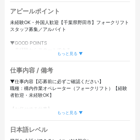
#女性活躍中
#正社員登用あり
#未経験OK
#経験者優遇
#
単純作業
アピールポイント
未経験OK・外国人歓迎【千葉県野田市】フォークリフト
スタッフ募集／アルバイト
▼GOOD POINTS
・未経験からスタートできる
もっと見る ▼
・車・バイク通勤OK／駐車場あり
・免許取得支援制度あり／未経験からでも資格が取れ
仕事内容 / 備考
る！
・制服貸与・社会保険完備／安心して長く働ける環境
▼仕事内容【応募前に必ずご確認ください】
・20代〜60代まで幅広いスタッフが活躍中／アットホー
職種：構内作業オペレーター（フォークリフト）【経験
ムな職場
者歓迎・未経験OK】
▼求める日本語レベルについて[N4]
【お任せする仕事】
日本語の漢字などの読み書きは不要です。
もっと見る ▼
千葉県野田市の物流センター（約300坪）にて、フォー
フォークリフト操作がメインの仕事ですので、体を動か
クリフトを使った入出庫業務全般をお任せします。
しながら慣れていける環境です。
日本語レベル
〈1日の流れ〉
・08:00〜 トラックからリフトで荷受け・入庫品の格納
▼この求人はこんな方にぴったりです