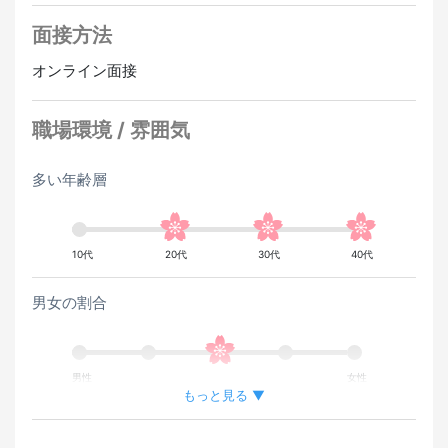
面接方法
オンライン面接
職場環境 / 雰囲気
多い年齢層
10代
20代
30代
40代
男女の割合
男性
女性
もっと見る ▼
外国人が働いている割合