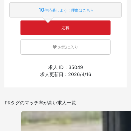
10
件応募しよう！理由はこちら
少ない
多い
応募
英語または母国語を活かせる環境
お気に入り
少ない
多い
外国人の採用経験
求人 ID：35049
求人更新日：2026/4/16
あり
なし
日本語を使う頻度
PRタグのマッチ率が高い求人一覧
少ない
多い