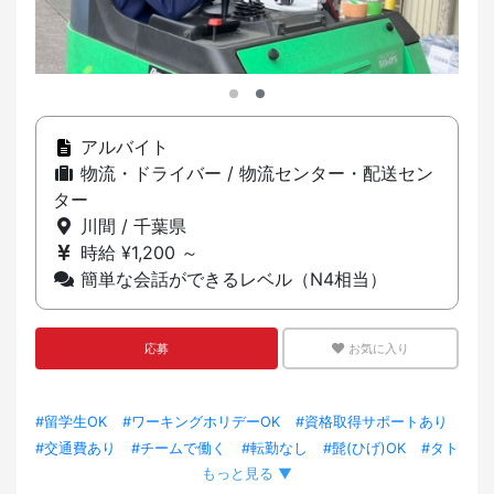
アルバイト
物流・ドライバー / 物流センター・配送セン
ター
川間 / 千葉県
時給 ¥1,200 ～
簡単な会話ができるレベル（N4相当）
応募
お気に入り
#留学生OK
#ワーキングホリデーOK
#資格取得サポートあり
#交通費あり
#チームで働く
#転勤なし
#髭(ひげ)OK
#タト
もっと見る ▼
ゥーOK
#外国人スタッフ採用実績あり
#車・バイク通勤OK