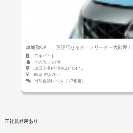
車通勤OK！ 英語話せる方・フリーター大歓迎！
アルバイト
その他 その他
成田空港(空港第2ビル) / 千葉県
時給 ¥1,370 ～
日常会話レベル（N3相当）
正社員登用あり