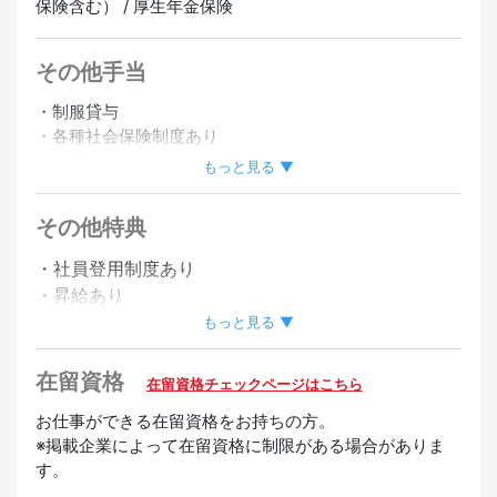
保険含む） / 厚生年金保険
その他手当
・制服貸与
・各種社会保険制度あり
・車通勤OK
もっと見る ▼
・バイク通勤OK
その他特典
正社員登用あり
・社員登用制度あり
・昇給あり
もっと見る ▼
歓迎
在留資格
在留資格チェックページはこちら
女性活躍中
未経験OK
経験者優遇
お仕事ができる在留資格をお持ちの方。
※掲載企業によって在留資格に制限がある場合がありま
す。