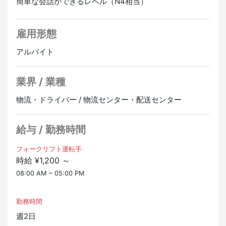
簡単な会話ができるレベル（N4相当）
・午前中 出荷品のピッキング
・メリハリ重視：定時退社・休日はしっかり休んで家族
・12:00〜13:00 昼休み
時間を大切にしたい方
・13:00〜 出荷品ピッキング・トラック積み込み
・スキルアップ：フォークリフトの資格・スキルを活か
雇用形態
・庫内整理・翌日分出荷準備
してキャリアを積みたい方
・17:00 終業（18:00までに退社）
アルバイト
▼キャリアアップについて
業界 / 業種
免許取得支援制度あり。リーチフォーク経験者は歓迎。
無事故表彰制度（年1回）もあり、実績が正当に評価され
物流・ドライバー / 物流センター・配送センター
る環境です。
正社員登用あり
給与 / 勤務時間
フォークリフト運転手
時給 ¥1,200 ～
08:00 AM ~ 05:00 PM
勤務時間
週2日