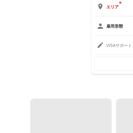
*
エリア
雇用形態
VISAサポー