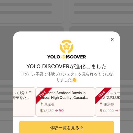
×
YOLO DISCOVERが進化しました
ログイン不要で体験プロジェクトを見られるようにな
りました👏
ら歩いて1分！日
Authentic Seafood Bowls in
【ロブスター×ブルーベ
理で野菜をたっ
Ginza: High Quality, Casual
大人気店LUKE'S LOBST
Price.
場の味を体験しませんか
📍 東京都
📍 東京都
→ ¥0
→ ¥0
¥2,180
¥4,000
体験一覧を見る
→