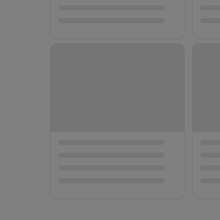
京都河原町駅か
本で人気の麺料
ぷり味わう！
📍 京都府
→ ¥0
¥2,330