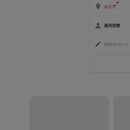
*
エリア
雇用形態
VISAサポー