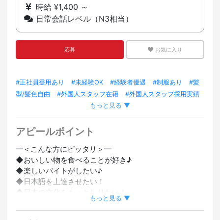
時給 ¥1,400 ～
日常会話レベル（N3相当）
応募
お気に入り
#正社員登用あり
#未経験OK
#経験者優遇
#制服あり
#髪
型/髪色自由
#外国人スタッフ在籍
#外国人スタッフ採用実績
もっと見る ▼
あり
#留学生OK
アピールポイント
━＜こんな方にピッタリ＞━
◆おいしい物を食べることが好き♪
◆楽しいバイトがしたい♪
◆日本語を上達させたい！
◆日本の文化をもっとしりたい！
もっと見る ▼
━━━━━━━━━━━━
･････