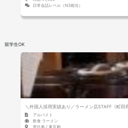
日常会話レベル（N3相当）
留学生OK
＼外国人採用実績あり／ラーメン店STAFF《町田
アルバイト
飲食 ラーメン
恵比寿 / 東京都