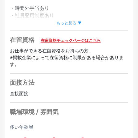
正社員登用あり
・時間外手当あり
・社員登用制度あり
・昇給あり
もっと見る ▼
・深夜手当あり
・友達紹介手当あり
在留資格
在留資格チェックページはこちら
歓迎
お仕事ができる在留資格をお持ちの方。
※掲載企業によって在留資格に制限がある場合がありま
未経験OK
経験者優遇
す。
面接方法
直接面接
職場環境 / 雰囲気
多い年齢層