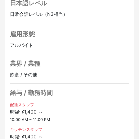
日本語レベル
【１】1週間毎の希望シフト制♪
･････
日常会話レベル（N3相当）
【２】平日のみ・土日祝のみもOK♪
･････
【３】研修プログラム充実♪
雇用形態
･････
バイトが初めてという方も
アルバイト
楽しんでバイトができるよう
先輩がしっかりサポートしますので
業界 / 業種
安心してください！
＜具体的な仕事内容＞
飲食 / その他
◆注文の受付・確認
◆ピザ作り
◆配達など
給与 / 勤務時間
店内スタッフとして注文の受付、ピザ作り、配達を行う
配達スタッフ
時給 ¥1,400 ～
お仕事です♪
10:00 AM ~ 11:00 PM
＼未経験でも全く問題なし☆／
キッチンスタッフ
丁寧に先輩がトレーニングしてくれます♪
時給 ¥1,400 ～