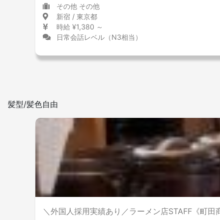
その他 その他
新宿 / 東京都
時給 ¥1,380 ～
日常会話レベル（N3相当）
髪型/髪色自由
＼外国人採用実績あり／ラーメン店STAFF《町田