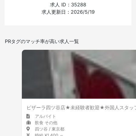
外国人の採用経験
求人 ID：35288
求人更新日：2026/5/19
あり
なし
日本語を使う頻度
PRタグのマッチ率が高い求人一覧
少ない
多い
敷地内禁煙
ピザーラ四ツ谷店★未経験者歓迎★外国人スタッフ活
アルバイト
飲食 その他
四ツ谷 / 東京都
時給 ¥1,400 ～