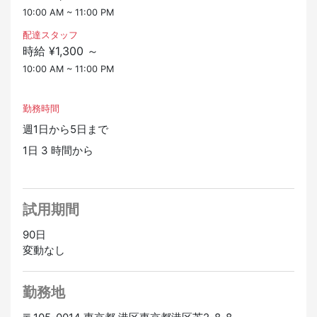
未経験スタートの方がほとんどです！
10:00 AM ~ 11:00 PM
＼電話に慣れていなくても大丈夫☆／
電話受付は対面での応対ではないので、慣れてくればリ
配達スタッフ
ラックスして受けられるようになりますよ◎
時給 ¥1,300 ～
＼配達は自転車でも大丈夫☆／
10:00 AM ~ 11:00 PM
地図を見ながら先輩が配達先を教えてくれます。
＜研修プログラム＞
▼身だしなみのチェック
勤務時間
▼ピザ生地作り・ソース塗り・トッピング
週1日から5日まで
▼オーブンにのせて焼き上げ・カット
1日 3 時間から
試用期間
90日
変動なし
勤務地