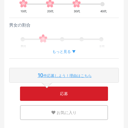
10代
20代
30代
40代
男女の割合
男性
女性
もっと見る ▼
外国人が働いている割合
10
件応募しよう！理由はこちら
少ない
多い
応募
英語または母国語を活かせる環境
お気に入り
少ない
多い