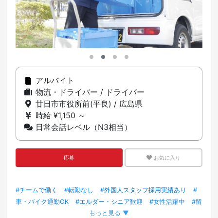
アルバイト
物流・ドライバー / ドライバー
廿日市市役所前(平良) / 広島県
時給 ¥1,150 ～
日常会話レベル（N3相当）
応募
お気に入り
#チームで働く
#転勤なし
#外国人スタッフ採用実績あり
#
車・バイク通勤OK
#エルダー・シニア歓迎
#女性活躍中
#留
もっと見る ▼
学生OK
#資格取得サポートあり
#産休・育休あり
#交通費あ