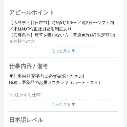
り
#副業・WワークOK
#夜勤なし
#正社員登用あり
#未経
験OK
#経験者優遇
アピールポイント
【広島県・廿日市市】時給¥1,150〜 ／週2日〜シフト制
／未経験OK/正社員登用制度あり
【応募条件】煙草を吸わない方・普通免許(AT限定可能)
をお持ちの方
「配送は未経験」——そんな心配は不要です。
もっと見る ▼
入社後は先輩スタッフが同乗して丁寧に研修。
仕事内容 / 備考
▼『ココネット』で働くやりがいとは？
高齢者や体の不自由な方、子育てなどで買い物もままな
▼仕事内容[応募前に必ず確認ください]
らない方のために、食品や日用品をお届けするココネッ
職種：医薬品のお届けスタッフ（ハーティスト）
ト。
ココネットは運送業ではありません。あくまで接客業で
[お任せする仕事]
あるというポリシーから、配送スタッフを「ハーティス
担当店舗から注文のあった食品・日用品を、お客様のご
ト」（心に携わる人)と呼び、
もっと見る ▼
自宅へ軽自動車でお届けします。
ホスピタリティを持ってサービスを展開しています。
日本語レベル
〈具体的には〉
▼求める日本語レベルについて
・店舗での商品積み込み・確認