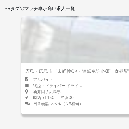
日本語を使う頻度
PRタグのマッチ率が高い求人一覧
少ない
多い
敷地内禁煙
広島・広島市【未経験OK・運転免許必須】食品配
アルバイト
物流・ドライバー ドライバー
新井口 / 広島県
時給 ¥1,150 ～ ¥1,500
日常会話レベル（N3相当）