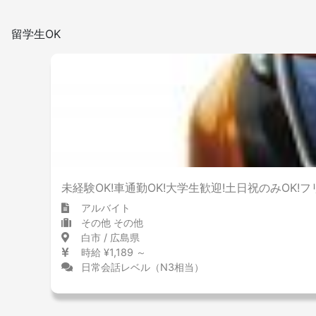
留学生OK
未経験OK!車通勤OK!大学生歓迎!土日祝のみOK
アルバイト
その他 その他
白市 / 広島県
時給 ¥1,189 ～
日常会話レベル（N3相当）