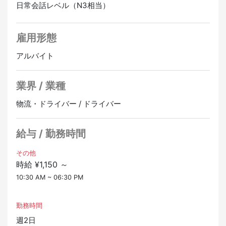
N3レベル（日常会話ができる程度）があれば大丈夫で
日常会話レベル（N3相当）
・近隣エリアへの配送（1日複数便）
す。
・お客様への商品受け渡し・挨拶
▼この求人はこんな方にぴったりです
雇用形態
※車両は会社貸与の軽自動車を使用
・運転好き・人と関わる仕事がしたい：お客様の「あり
※普通自動車免許（AT限定可）が必須
アルバイト
がとう」がやりがいになる仕事です。
▼キャリアアップについて
業界 / 業種
→ハーティスト→トレーナー→現場管理者代理→現場管
理者→マネージャー
物流・ドライバー / ドライバー
▼注意事項
食品や医薬品を運ぶ為、休憩時間も含め完全禁煙となり
給与 / 勤務時間
ます
その他
正社員登用あり
オンライン面接OK
時給 ¥1,150 ～
10:30 AM ~ 06:30 PM
勤務時間
週2日