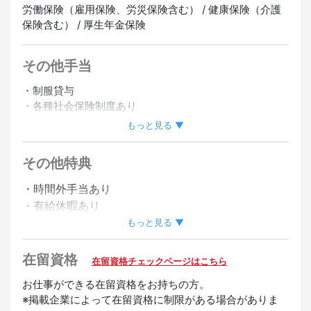
労働保険（雇用保険、労災保険含む） / 健康保険（介護
保険含む） / 厚生年金保険
その他手当
・制服貸与
・各種社会保険制度あり
・車通勤OK
もっと見る ▼
・バイク通勤OK
・シフト応相談
その他特典
・時間外手当あり
正社員登用あり
オンライン面接OK
・有給休暇あり
・社員登用制度あり
もっと見る ▼
・昇給あり
在留資格
在留資格チェックページはこちら
歓迎
お仕事ができる在留資格をお持ちの方。
女性活躍中
未経験OK
経験者優遇
※掲載企業によって在留資格に制限がある場合がありま