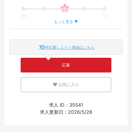
男性
女性
もっと見る ▼
外国人が働いている割合
10
件応募しよう！理由はこちら
少ない
多い
応募
英語または母国語を活かせる環境
お気に入り
少ない
多い
外国人の採用経験
求人 ID：35541
求人更新日：2026/5/28
あり
なし