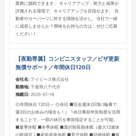
業務に挑戦できます。 キャリアアップ：努力と成果が
評価される環境で、キャリアアップを目指せます。 自
動車やカーパーツに対する情熱を活かし、当社で一緒
に成長しませんか？興味をお持ちの方は、ぜひご応募
ください！
【夜勤専属】コンビニスタッフ／ビザ更新
無償サポート／年間休日120日
会社名:
アイビーズ株式会社
勤務地:
千葉県八千代市
掲載日:
2025-01-16
◇年間休日 120日～ ◇休日 ■完全週休2日制 (輪番で
週3日のお休みの場合も！） └休日事前申告制度を活用
することで、一部の休日を事前指定することが可能。
■夏季休暇 ■冬季休暇 ■選択制長期休暇（最大12連休
の取得可 ) ■産前産後休暇 ■育児休暇 ■冠婚休暇 ■有