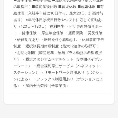
の取得可 ) ■産前産後休暇 ■育児休暇 ■冠婚休暇 ■有
給休暇（入社半年後に10日付与、最大20日。計画付与
あり） ※年間休日は祝日日数やシフトに応じて変動あ
り（120日～130日） 福利厚生 ・ビザ更新無償サポー
ト ・健康保険 ・厚生年金保険 ・雇用保険 ・労災保険
・研修制度あり ・転居を伴う異動なし ・休日事前申告
制度 ・選択制長期休暇制度（最大12連休の取得可 ）
・お助け制度（時短勤務、給与プラス勤務の希望選択
可） ・横浜スタジアムペアチケット（3塁側ベイブル
ーシート） ・総合福利厚生サービス（ベネフィット・
ステーション） ・リモートワーク適用あり（ポジショ
ンによる） ・フレックス制適用あり（ポジションによ
る） ・屋内全面禁煙（全事業所）