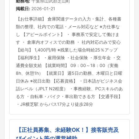
勤務地:
千葉県山武郡芝山町
掲載日:
2026-01-21
【お仕事詳細】 倉庫関連データの入力・集計、各種書
類の整理、社内での電話・メール対応など ※力仕事な
し 【アピールポイント】 ・ 事務系で安定して働けま
す ・ 倉庫内オフィスでの勤務 ・ 社内対応のみで安心
【給与】 1,400円/時 ※残業した場合時給25％アップ
【福利厚生】 ・雇用保険 ・社会保険 ・厚生年金 ・交
通費全額支給 【就業時間】 09：00～18：00（実働
8h、休憩1h） 【就業日】 週5日の勤務、木曜日と日曜
日休み ※祝日出勤 【応募資格】 ・日本語がビジネス会
話レベル（JPLT N2程度） ・事務経験、PCスキルのあ
る方 ・自転車・バイク・車出勤できる方 【交通手段】
・JR横芝駅 からバス17分より徒歩28分
【正社員募集、未経験OK！】接客販売及
びイベント等の運営補助