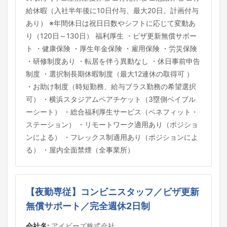
給休暇（入社半年後に10日付与、最大20日。計画付与
あり） ※年間休日は祝日日数やシフトに応じて変動あ
り（120日～130日） 福利厚生 ・ビザ更新無償サポー
ト ・健康保険 ・厚生年金保険 ・雇用保険 ・労災保険
・研修制度あり ・転居を伴う異動なし ・休日事前申告
制度 ・選択制長期休暇制度（最大12連休の取得可 ）
・お助け制度（時短勤務、給与プラス勤務の希望選択
可） ・横浜スタジアムペアチケット（3塁側ベイブル
ーシート） ・総合福利厚生サービス（ベネフィット・
ステーション） ・リモートワーク適用あり（ポジショ
ンによる） ・フレックス制適用あり（ポジションによ
る） ・屋内全面禁煙（全事業所）
【夜勤専従】コンビニスタッフ／ビザ更新
無償サポート／完全週休2日制
会社名:
アイビーズ株式会社