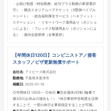
・お助け制度（時短勤務、給与プラス勤務の希望選択
可） ・横浜スタジアムペアチケット（3塁側ベイブル
ーシート） ・総合福利厚生サービス（ベネフィット・
ステーション） ・リモートワーク適用あり（ポジショ
ンによる） ・フレックス制適用あり（ポジションによ
る） ・屋内全面禁煙（全事業所）
【年間休日120日】コンビニストア／接客
スタッフ／ビザ更新無償サポート
会社名:
アイビーズ株式会社
勤務地:
千葉県木更津市
掲載日:
2025-01-16
◇年間休日 120日～ ◇休日 ■完全週休2日制 (輪番で
週3日のお休みの場合も！） └休日事前申告制度を活用
することで、一部の休日を事前指定することが可能。
■夏季休暇 ■冬季休暇 ■選択制長期休暇（最大12連休