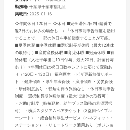
勤務地:
千葉県千葉市稲毛区
掲載日:
2025-01-16
◇年間休日 120日～ ◇休日 ■完全週休2日制 (輪番で
週3日のお休みの場合も！） └休日事前申告制度を活用
することで、一部の休日を事前指定することが可能。
■夏季休暇 ■冬季休暇 ■選択制長期休暇（最大12連休
の取得可 ) ■産前産後休暇 ■育児休暇 ■冠婚休暇 ■有
給休暇（入社半年後に10日付与、最大20日。計画付与
あり） ※年間休日は祝日日数やシフトに応じて変動あ
り（120日～130日） 福利厚生 ・ビザ更新無償サポー
ト ・健康保険 ・厚生年金保険 ・雇用保険 ・労災保険
・研修制度あり ・転居を伴う異動なし ・休日事前申告
制度 ・選択制長期休暇制度（最大12連休の取得可 ）
・お助け制度（時短勤務、給与プラス勤務の希望選択
可） ・横浜スタジアムペアチケット（3塁側ベイブル
ーシート） ・総合福利厚生サービス（ベネフィット・
ステーション） ・リモートワーク適用あり（ポジショ