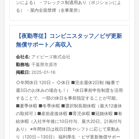
ンによる） ・フレックス制適用あり（ポジションによ
る） ・屋内全面禁煙（全事業所）
【夜勤専従】コンビニスタッフ／ビザ更新
無償サポート／高収入
会社名:
アイビーズ株式会社
勤務地:
千葉県市原市
掲載日:
2025-01-16
◇年間休日 120日～ ◇休日 ■完全週休2日制 (輪番で
週3日のお休みの場合も！） └休日事前申告制度を活用
することで、一部の休日を事前指定することが可能。
■夏季休暇 ■冬季休暇 ■選択制長期休暇（最大12連休
の取得可 ) ■産前産後休暇 ■育児休暇 ■冠婚休暇 ■有
給休暇（入社半年後に10日付与、最大20日。計画付与
あり） ※年間休日は祝日日数やシフトに応じて変動あ
り（120日～130日） 福利厚生 ・ビザ更新無償サポー