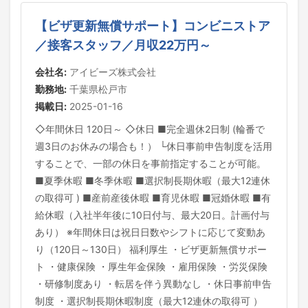
【ビザ更新無償サポート】コンビニストア
／接客スタッフ／月収22万円～
会社名:
アイビーズ株式会社
勤務地:
千葉県松戸市
掲載日:
2025-01-16
◇年間休日 120日～ ◇休日 ■完全週休2日制 (輪番で
週3日のお休みの場合も！） └休日事前申告制度を活用
することで、一部の休日を事前指定することが可能。
■夏季休暇 ■冬季休暇 ■選択制長期休暇（最大12連休
の取得可 ) ■産前産後休暇 ■育児休暇 ■冠婚休暇 ■有
給休暇（入社半年後に10日付与、最大20日。計画付与
あり） ※年間休日は祝日日数やシフトに応じて変動あ
り（120日～130日） 福利厚生 ・ビザ更新無償サポー
ト ・健康保険 ・厚生年金保険 ・雇用保険 ・労災保険
・研修制度あり ・転居を伴う異動なし ・休日事前申告
制度 ・選択制長期休暇制度（最大12連休の取得可 ）