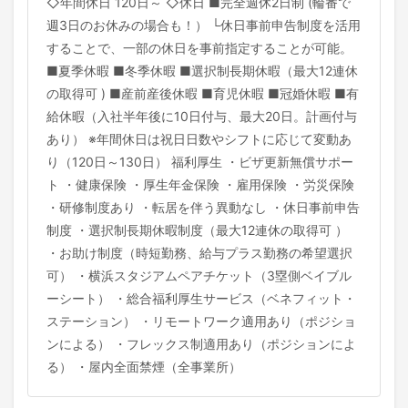
◇年間休日 120日～ ◇休日 ■完全週休2日制 (輪番で
週3日のお休みの場合も！） └休日事前申告制度を活用
することで、一部の休日を事前指定することが可能。
■夏季休暇 ■冬季休暇 ■選択制長期休暇（最大12連休
の取得可 ) ■産前産後休暇 ■育児休暇 ■冠婚休暇 ■有
給休暇（入社半年後に10日付与、最大20日。計画付与
あり） ※年間休日は祝日日数やシフトに応じて変動あ
り（120日～130日） 福利厚生 ・ビザ更新無償サポー
ト ・健康保険 ・厚生年金保険 ・雇用保険 ・労災保険
・研修制度あり ・転居を伴う異動なし ・休日事前申告
制度 ・選択制長期休暇制度（最大12連休の取得可 ）
・お助け制度（時短勤務、給与プラス勤務の希望選択
可） ・横浜スタジアムペアチケット（3塁側ベイブル
ーシート） ・総合福利厚生サービス（ベネフィット・
ステーション） ・リモートワーク適用あり（ポジショ
ンによる） ・フレックス制適用あり（ポジションによ
る） ・屋内全面禁煙（全事業所）