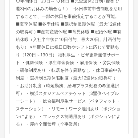
◇年間休日 120日～ ◇休日 ■完全週休2日制 (輪番で
週3日のお休みの場合も！） └休日事前申告制度を活用
することで、一部の休日を事前指定することが可能。
■夏季休暇 ■冬季休暇 ■選択制長期休暇（最大12連休
の取得可 ) ■産前産後休暇 ■育児休暇 ■冠婚休暇 ■有
給休暇（入社半年後に10日付与、最大20日。計画付与
あり） ※年間休日は祝日日数やシフトに応じて変動あ
り（120日～130日） 福利厚生 ・ビザ更新無償サポー
ト ・健康保険 ・厚生年金保険 ・雇用保険 ・労災保険
・研修制度あり ・転居を伴う異動なし ・休日事前申告
制度 ・選択制長期休暇制度（最大12連休の取得可 ）
・お助け制度（時短勤務、給与プラス勤務の希望選択
可） ・横浜スタジアムペアチケット（3塁側ベイブル
ーシート） ・総合福利厚生サービス（ベネフィット・
ステーション） ・リモートワーク適用あり（ポジショ
ンによる） ・フレックス制適用あり（ポジションによ
る） ・屋内全面禁煙（全事業所）