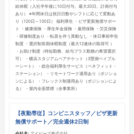
給休暇（入社半年後に10日付与、最大20日。計画付与
あり） ※年間休日は祝日日数やシフトに応じて変動あ
り（120日～130日） 福利厚生 ・ビザ更新無償サポー
ト ・健康保険 ・厚生年金保険 ・雇用保険 ・労災保険
・研修制度あり ・転居を伴う異動なし ・休日事前申告
制度 ・選択制長期休暇制度（最大12連休の取得可 ）
・お助け制度（時短勤務、給与プラス勤務の希望選択
可） ・横浜スタジアムペアチケット（3塁側ベイブル
ーシート） ・総合福利厚生サービス（ベネフィット・
ステーション） ・リモートワーク適用あり（ポジショ
ンによる） ・フレックス制適用あり（ポジションによ
る） ・屋内全面禁煙（全事業所）
【夜勤専従】コンビニスタッフ／ビザ更新
無償サポート／完全週休2日制
会社名:
アイビーズ株式会社