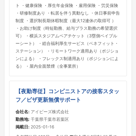
ト ・健康保険 ・厚生年金保険 ・雇用保険 ・労災保険
・研修制度あり ・転居を伴う異動なし ・休日事前申告
制度 ・選択制長期休暇制度（最大12連休の取得可 ）
・お助け制度（時短勤務、給与プラス勤務の希望選択
可） ・横浜スタジアムペアチケット（3塁側ベイブル
ーシート） ・総合福利厚生サービス（ベネフィット・
ステーション） ・リモートワーク適用あり（ポジショ
ンによる） ・フレックス制適用あり（ポジションによ
る） ・屋内全面禁煙（全事業所）
【夜勤専従】コンビニストアの接客スタッ
フ／ビザ更新無償サポート
会社名:
アイビーズ株式会社
勤務地:
千葉県千葉市若葉区
掲載日:
2025-01-16