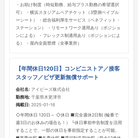
・お助け制度（時短勤務、給与プラス勤務の希望選択
可） ・横浜スタジアムペアチケット（3塁側ベイブル
ーシート） ・総合福利厚生サービス（ベネフィット・
ステーション） ・リモートワーク適用あり（ポジショ
ンによる） ・フレックス制適用あり（ポジションによ
る） ・屋内全面禁煙（全事業所）
【年間休日120日】コンビニストア／接客
スタッフ／ビザ更新無償サポート
会社名:
アイビーズ株式会社
勤務地:
千葉県木更津市
掲載日:
2025-01-16
◇年間休日 120日～ ◇休日 ■完全週休2日制 (輪番で
週3日のお休みの場合も！） └休日事前申告制度を活用
することで、一部の休日を事前指定することが可能。
■夏季休暇 ■冬季休暇 ■選択制長期休暇（最大12連休