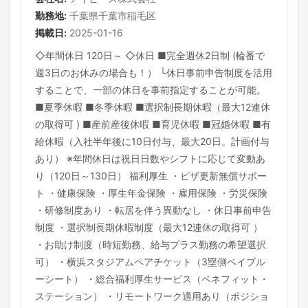
勤務地:
千葉県千葉市稲毛区
掲載日:
2025-01-16
◇年間休日 120日～ ◇休日 ■完全週休2日制 (輪番で
週3日のお休みの場合も！） └休日事前申告制度を活用
することで、一部の休日を事前指定することが可能。
■夏季休暇 ■冬季休暇 ■選択制長期休暇（最大12連休
の取得可 ) ■産前産後休暇 ■育児休暇 ■冠婚休暇 ■有
給休暇（入社半年後に10日付与、最大20日。計画付与
あり） ※年間休日は祝日日数やシフトに応じて変動あ
り（120日～130日） 福利厚生 ・ビザ更新無償サポー
ト ・健康保険 ・厚生年金保険 ・雇用保険 ・労災保険
・研修制度あり ・転居を伴う異動なし ・休日事前申告
制度 ・選択制長期休暇制度（最大12連休の取得可 ）
・お助け制度（時短勤務、給与プラス勤務の希望選択
可） ・横浜スタジアムペアチケット（3塁側ベイブル
ーシート） ・総合福利厚生サービス（ベネフィット・
ステーション） ・リモートワーク適用あり（ポジショ