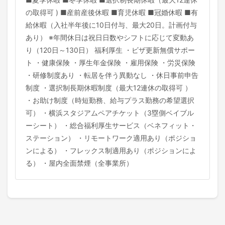
の取得可 ) ■産前産後休暇 ■育児休暇 ■冠婚休暇 ■有
給休暇（入社半年後に10日付与、最大20日。計画付与
あり） ※年間休日は祝日日数やシフトに応じて変動あ
り（120日～130日） 福利厚生 ・ビザ更新無償サポー
ト ・健康保険 ・厚生年金保険 ・雇用保険 ・労災保険
・研修制度あり ・転居を伴う異動なし ・休日事前申告
制度 ・選択制長期休暇制度（最大12連休の取得可 ）
・お助け制度（時短勤務、給与プラス勤務の希望選択
可） ・横浜スタジアムペアチケット（3塁側ベイブル
ーシート） ・総合福利厚生サービス（ベネフィット・
ステーション） ・リモートワーク適用あり（ポジショ
ンによる） ・フレックス制適用あり（ポジションによ
る） ・屋内全面禁煙（全事業所）