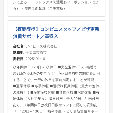
ンによる） ・フレックス制適用あり（ポジションによ
る） ・屋内全面禁煙（全事業所）
【夜勤専従】コンビニスタッフ／ビザ更新
無償サポート／高収入
会社名:
アイビーズ株式会社
勤務地:
千葉県市原市
掲載日:
2025-01-16
◇年間休日 120日～ ◇休日 ■完全週休2日制 (輪番で
週3日のお休みの場合も！） └休日事前申告制度を活用
することで、一部の休日を事前指定することが可能。
■夏季休暇 ■冬季休暇 ■選択制長期休暇（最大12連休
の取得可 ) ■産前産後休暇 ■育児休暇 ■冠婚休暇 ■有
給休暇（入社半年後に10日付与、最大20日。計画付与
あり） ※年間休日は祝日日数やシフトに応じて変動あ
り（120日～130日） 福利厚生 ・ビザ更新無償サポー