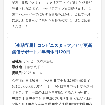
業務に挑戦できます。 キャリアアップ：努力と成果が
評価される環境で、キャリアアップを目指せます。 自
動車やカーパーツに対する情熱を活かし、当社で一緒
に成長しませんか？興味をお持ちの方は、ぜひご応募
ください！
【夜勤専属】コンビニスタッフ／ビザ更新
無償サポート／年間休日120日
会社名:
アイビーズ株式会社
勤務地:
千葉県八千代市
掲載日:
2025-01-16
◇年間休日 120日～ ◇休日 ■完全週休2日制 (輪番で
週3日のお休みの場合も！） └休日事前申告制度を活用
することで、一部の休日を事前指定することが可能。
■夏季休暇 ■冬季休暇 ■選択制長期休暇（最大12連休
の取得可 ) ■産前産後休暇 ■育児休暇 ■冠婚休暇 ■有