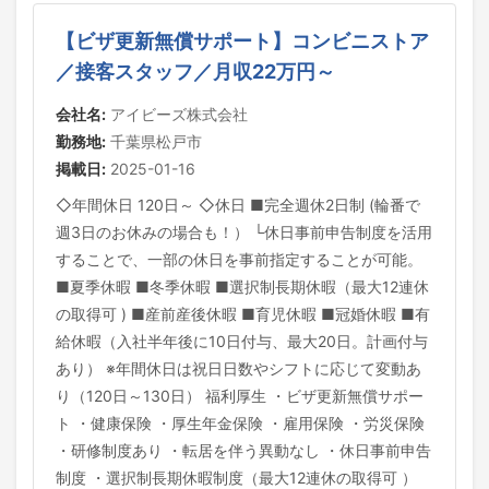
【ビザ更新無償サポート】コンビニストア
／接客スタッフ／月収22万円～
会社名:
アイビーズ株式会社
勤務地:
千葉県松戸市
掲載日:
2025-01-16
◇年間休日 120日～ ◇休日 ■完全週休2日制 (輪番で
週3日のお休みの場合も！） └休日事前申告制度を活用
することで、一部の休日を事前指定することが可能。
■夏季休暇 ■冬季休暇 ■選択制長期休暇（最大12連休
の取得可 ) ■産前産後休暇 ■育児休暇 ■冠婚休暇 ■有
給休暇（入社半年後に10日付与、最大20日。計画付与
あり） ※年間休日は祝日日数やシフトに応じて変動あ
り（120日～130日） 福利厚生 ・ビザ更新無償サポー
ト ・健康保険 ・厚生年金保険 ・雇用保険 ・労災保険
・研修制度あり ・転居を伴う異動なし ・休日事前申告
制度 ・選択制長期休暇制度（最大12連休の取得可 ）