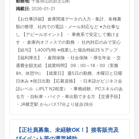
勤務地:
千葉県山武郡芝山町
掲載日:
2026-01-21
【お仕事詳細】 倉庫関連データの入力・集計、各種書
類の整理、社内での電話・メール対応など ※力仕事な
し 【アピールポイント】 ・ 事務系で安定して働けま
す ・ 倉庫内オフィスでの勤務 ・ 社内対応のみで安心
【給与】 1,400円/時 ※残業した場合時給25％アップ
【福利厚生】 ・雇用保険 ・社会保険 ・厚生年金 ・交
通費全額支給 【就業時間】 09：00～18：00（実働
8h、休憩1h） 【就業日】 週5日の勤務、木曜日と日曜
日休み ※祝日出勤 【応募資格】 ・日本語がビジネス会
話レベル（JPLT N2程度） ・事務経験、PCスキルのあ
る方 ・自転車・バイク・車出勤できる方 【交通手段】
・JR横芝駅 からバス17分より徒歩28分
【正社員募集、未経験OK！】接客販売及
びイベント等の運営補助