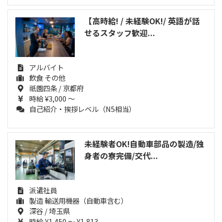
【高時給! / 未経験OK!/ 英語が話
せるスタッフ歓迎...
アルバイト
飲食 その他
祇園四条 / 京都府
時給 ¥3,000 ～
自己紹介・挨拶レベル（N5相当）
未経験者OK!自動車部品の製造/独
身者の寮完備/交代...
派遣社員
製造 輸送用機器（自動車含む）
深谷 / 埼玉県
時給 ¥1,450 ～ ¥1,813