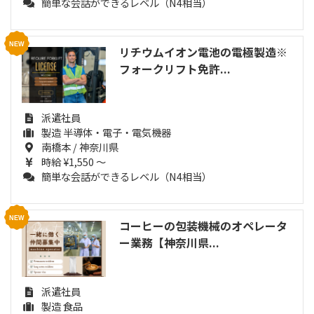
簡単な会話ができるレベル（N4相当）
リチウムイオン電池の電極製造※
フォークリフト免許...
派遣社員
製造 半導体・電子・電気機器
南橋本 / 神奈川県
時給 ¥1,550 ～
簡単な会話ができるレベル（N4相当）
コーヒーの包装機械のオペレータ
ー業務【神奈川県...
派遣社員
製造 食品