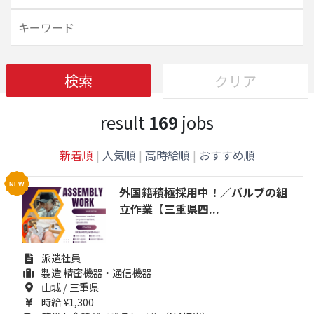
検索
クリア
result
169
jobs
新着順
|
人気順
|
高時給順
|
おすすめ順
外国籍積極採用中！／バルブの組
立作業【三重県四...
派遣社員
製造 精密機器・通信機器
山城 / 三重県
時給 ¥1,300