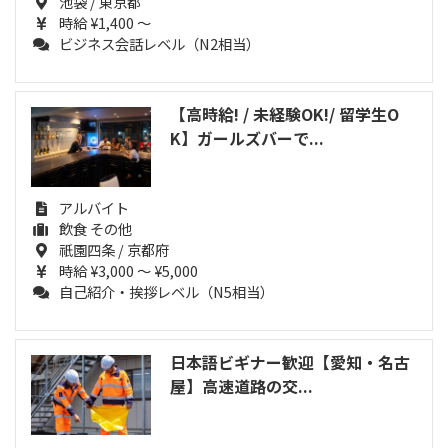
池袋 / 東京都
時給 ¥1,400 ～
ビジネス会話レベル（N2相当）
【高時給! / 未経験OK!/ 留学生O
K】ガールズバーで...
アルバイト
飲食 その他
祇園四条 / 京都府
時給 ¥3,000 ～ ¥5,000
自己紹介・挨拶レベル（N5相当）
日本語ビギナー歓迎【愛知・名古
屋】高速道路の交...